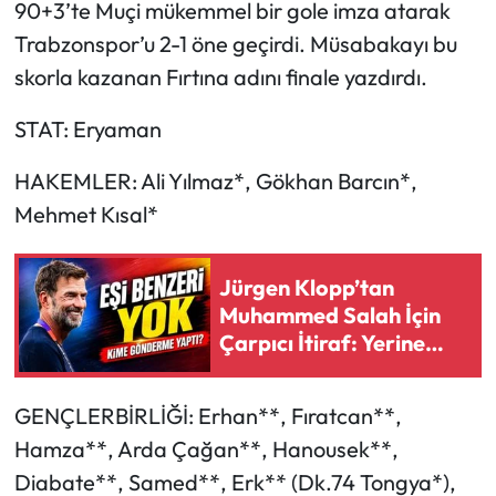
90+3’te Muçi mükemmel bir gole imza atarak
Trabzonspor’u 2-1 öne geçirdi. Müsabakayı bu
skorla kazanan Fırtına adını finale yazdırdı.
STAT: Eryaman
HAKEMLER: Ali Yılmaz*, Gökhan Barcın*,
Mehmet Kısal*
Jürgen Klopp’tan
Muhammed Salah İçin
Çarpıcı İtiraf: Yerine
Kimse Bulunamaz
GENÇLERBİRLİĞİ: Erhan**, Fıratcan**,
Hamza**, Arda Çağan**, Hanousek**,
Diabate**, Samed**, Erk** (Dk.74 Tongya*),