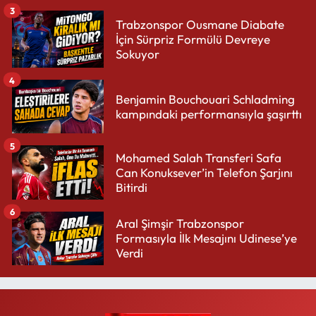
3
Trabzonspor Ousmane Diabate
İçin Sürpriz Formülü Devreye
Sokuyor
4
Benjamin Bouchouari Schladming
kampındaki performansıyla şaşırttı
5
Mohamed Salah Transferi Safa
Can Konuksever’in Telefon Şarjını
Bitirdi
6
Aral Şimşir Trabzonspor
Formasıyla İlk Mesajını Udinese’ye
Verdi