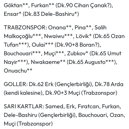
Göktan**, Furkan** (Dk.90 Cihan Çanak?),
Ensar* (Dk.83 Dele-Bashiru*)
TRABZONSPOR: Onana**, Pina**, Salih
Malkoçoğlu***, Nwaiwu***, Lövik* (Dk.65 Ozan
Tufan***), Oulai*** (Dk.90+8 Boran?),
Bouchouari***, Muçi***, Zubkov* (Dk.65 Umut
Nayir***), Nwakaeme** (Dk.65 Augusto***),
Onuachu**
GOLLER: Dk.62 Erk (Gençlerbirliği), Dk.78 Arda
(kendi kalesine), Dk.90+3 Muçi (Trabzonspor)
SARI KARTLAR: Samed, Erk, Fıratcan, Furkan,
Dele-Bashiru (Gençlerbirliği), Bouchouari, Ozan,
Muçi (Trabzonspor)