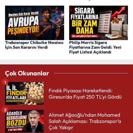
Trabzonspor Chibuike Nwaiwu
Philip Morris Sigara
İçin Son Kararını Verdi
Fiyatlarına Zam Geldi: Yeni
Fiyat Listesi Açıklandı
Çok Okunanlar
1
Fındık Piyasası Hareketlendi:
Giresun’da Fiyat 250 TL’yi Gördü
2
Ahmet Ağaoğlu’ndan Mohamed
Salah Açıklaması: Trabzonspor’a
Çok Yakışır