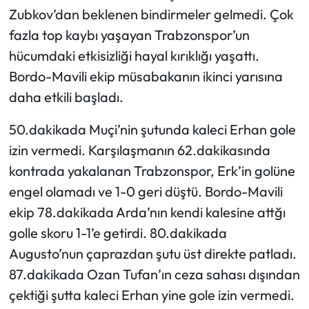
Zubkov’dan beklenen bindirmeler gelmedi. Çok
Ekonomi
fazla top kaybı yaşayan Trabzonspor’un
hücumdaki etkisizliği hayal kırıklığı yaşattı.
Sağlık
Bordo-Mavili ekip müsabakanın ikinci yarısına
daha etkili başladı.
Turizm
50.dakikada Muçi’nin şutunda kaleci Erhan gole
Teknoloji
izin vermedi. Karşılaşmanın 62.dakikasında
kontrada yakalanan Trabzonspor, Erk’in golüne
engel olamadı ve 1-0 geri düştü. Bordo-Mavili
ekip 78.dakikada Arda’nın kendi kalesine attğı
golle skoru 1-1’e getirdi. 80.dakikada
Augusto’nun çaprazdan şutu üst direkte patladı.
87.dakikada Ozan Tufan’ın ceza sahası dışından
çektiği şutta kaleci Erhan yine gole izin vermedi.