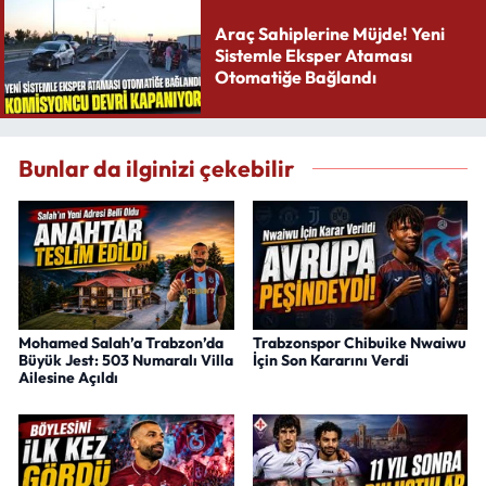
Araç Sahiplerine Müjde! Yeni
Sistemle Eksper Ataması
Otomatiğe Bağlandı
Bunlar da ilginizi çekebilir
Mohamed Salah’a Trabzon’da
Trabzonspor Chibuike Nwaiwu
Büyük Jest: 503 Numaralı Villa
İçin Son Kararını Verdi
Ailesine Açıldı