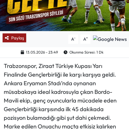
Mektup Galeri
Röportaj
Paylaş
-
+
A
A
Manşet
13.05.2026 - 23:49
Okunma Süresi: 1 Dk
Köşe Yazıları
Trabzonspor, Ziraat Türkiye Kupası Yarı
Karikatür Galeri
Finalinde Gençlerbirliği ile karşı karşıya geldi.
Ankara Eryaman Stadı’nda oynanan
BIK
müsabakaya ideal kadrosuyla çıkan Bordo-
ASTROLOJİ
Mavili ekip, genç oyuncularla mücadele eden
Gençlerbirliği karşısında ilk 45 dakikada
Spor Yazıları
pozisyon bulamadığı gibi şut dahi çekmedi.
Marke edilen Onuachu maçta etkisiz kalırken
Mektup Galeri