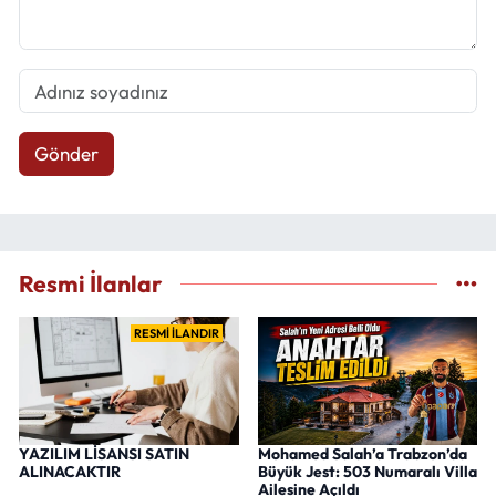
Gönder
Resmi İlanlar
RESMİ İLANDIR
YAZILIM LİSANSI SATIN
Mohamed Salah’a Trabzon’da
ALINACAKTIR
Büyük Jest: 503 Numaralı Villa
Ailesine Açıldı