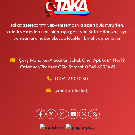
takagazetecomtr, yepyeni temasıyla sizleri buluştururken,
sadelik ve modernizmi bir araya getiriyor. Şatafattan kaçınıyor
ve insanlara haber okuyabilecekleri bir altyapı sunuyor.
Çarşı Mahallesi Alacahan Sokak Onur Apt.Kat:4 No: 19
Ortahisar/Trabzon GSM Santral: 0 549 609 14 61
0 462 230 30 30
[email protected]