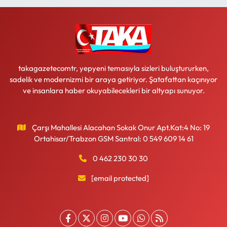
takagazetecomtr, yepyeni temasıyla sizleri buluştururken,
sadelik ve modernizmi bir araya getiriyor. Şatafattan kaçınıyor
ve insanlara haber okuyabilecekleri bir altyapı sunuyor.
Çarşı Mahallesi Alacahan Sokak Onur Apt.Kat:4 No: 19
Ortahisar/Trabzon GSM Santral: 0 549 609 14 61
0 462 230 30 30
[email protected]