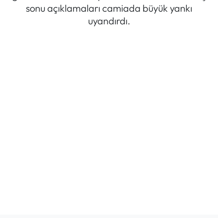
sonu açıklamaları camiada büyük yankı
Mektup Galeri
uyandırdı.
Röportaj
Manşet
Köşe Yazıları
Karikatür Galeri
BIK
ASTROLOJİ
Spor Yazıları
Mektup Galeri