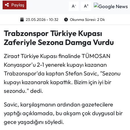
Paylaş
-
+
A
A
Ekonomi
23.05.2026 - 10:32
Okunma Süresi: 2 Dk
Sağlık
Trabzonspor Türkiye Kupası
Zaferiyle Sezona Damga Vurdu
Turizm
Ziraat Türkiye Kupası finalinde TÜMOSAN
Teknoloji
Konyaspor'u 2-1 yenerek kupayı kazanan
Trabzonspor'da kaptan Stefan Savic, "Sezonu
kupayı kazanarak kapattık. Bizim için iyi bir
sezondu." dedi.
Savic, karşılaşmanın ardından gazetecilere
yaptığı açıklamada, bu akşam çok duygusal bir
gece yaşadığını söyledi.