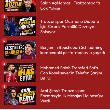
Salah Açıklaması: Trabzonspor’a
Çok Yakışır
3
Trabzonspor Ousmane Diabate
İçin Sürpriz Formülü Devreye
Sokuyor
4
Benjamin Bouchouari Schladming
kampındaki performansıyla şaşırttı
5
Mohamed Salah Transferi Safa
Can Konuksever’in Telefon Şarjını
Bitirdi
6
Aral Şimşir Trabzonspor
Formasıyla İlk Mesajını Udinese’ye
Verdi