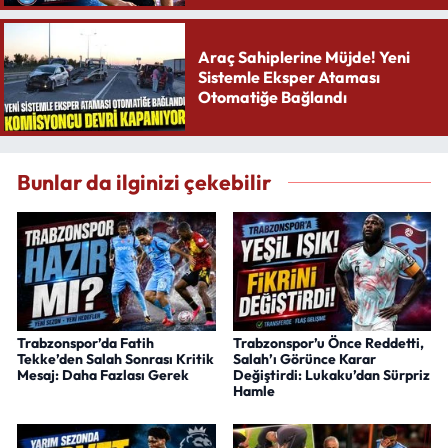
Araç Sahiplerine Müjde! Yeni
Sistemle Eksper Ataması
Otomatiğe Bağlandı
Bunlar da ilginizi çekebilir
Trabzonspor’da Fatih
Trabzonspor’u Önce Reddetti,
Tekke’den Salah Sonrası Kritik
Salah’ı Görünce Karar
Mesaj: Daha Fazlası Gerek
Değiştirdi: Lukaku’dan Sürpriz
Hamle