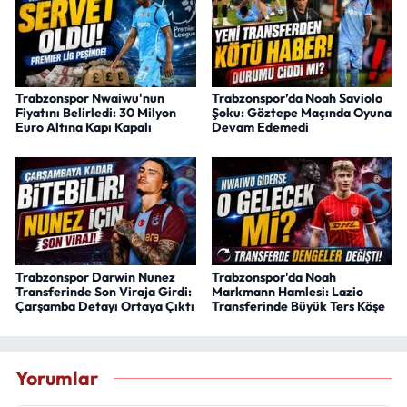
Trabzonspor Nwaiwu'nun
Trabzonspor’da Noah Saviolo
Fiyatını Belirledi: 30 Milyon
Şoku: Göztepe Maçında Oyuna
Euro Altına Kapı Kapalı
Devam Edemedi
Trabzonspor Darwin Nunez
Trabzonspor'da Noah
Transferinde Son Viraja Girdi:
Markmann Hamlesi: Lazio
Çarşamba Detayı Ortaya Çıktı
Transferinde Büyük Ters Köşe
Yorumlar