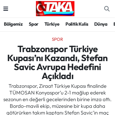
Bölgemiz
Trabzon Nöbetçi Eczaneler
Bölgemiz
Spor
Türkiye
Politik Kulis
Dünya
Spor
Trabzon Hava Durumu
SPOR
Türkiye
Trabzon Trafik Yoğunluk Haritası
Trabzonspor Türkiye
Kupası’nı Kazandı, Stefan
Kültür/Sanat
Süper Lig Puan Durumu ve Fikstür
Savic Avrupa Hedefini
Politika
Tüm Manşetler
Açıkladı
Politik Kulis
Son Dakika Haberleri
Trabzonspor, Ziraat Türkiye Kupası finalinde
TÜMOSAN Konyaspor’u 2-1 mağlup ederek
Dünya
Haber Arşivi
sezonun en değerli gecelerinden birine imza attı.
Bordo-mavili ekip, müzesine bir kupa daha
Magazin
götürürken takım kaptanı Stefan Savic’in maç