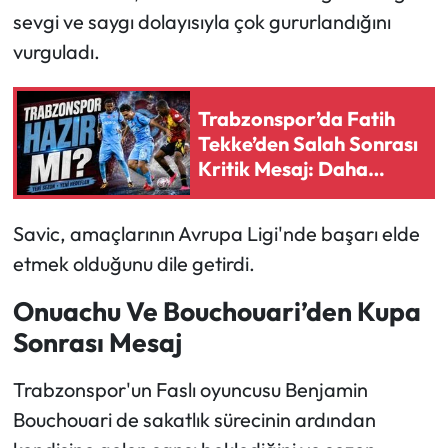
sevgi ve saygı dolayısıyla çok gururlandığını
vurguladı.
Trabzonspor’da Fatih
Tekke’den Salah Sonrası
Kritik Mesaj: Daha
Fazlası Gerek
Savic, amaçlarının Avrupa Ligi'nde başarı elde
etmek olduğunu dile getirdi.
Onuachu Ve Bouchouari’den Kupa
Sonrası Mesaj
Trabzonspor'un Faslı oyuncusu Benjamin
Bouchouari de sakatlık sürecinin ardından