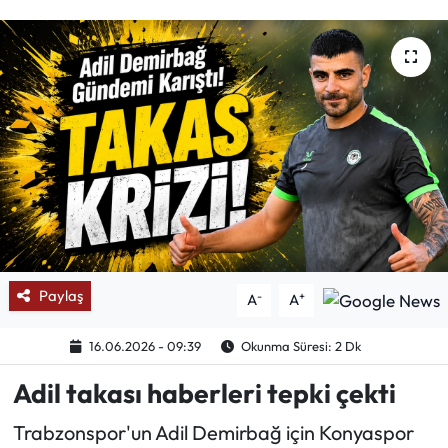
Mektup Galeri
Röportaj
Manşet
Köşe Yazıları
Karikatür Galeri
BIK
Paylaş
-
+
A
A
ASTROLOJİ
16.06.2026 - 09:39
Okunma Süresi: 2 Dk
Adil takası haberleri tepki çekti
Spor Yazıları
Trabzonspor'un Adil Demirbağ için Konyaspor
Mektup Galeri