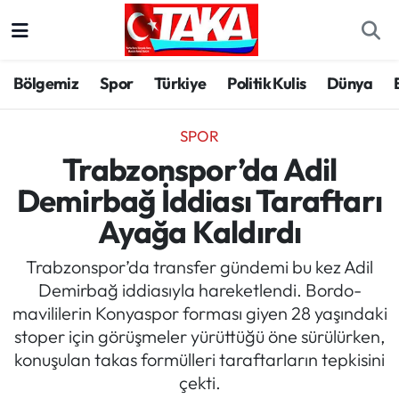
Bölgemiz
Trabzon Nöbetçi Eczaneler
Bölgemiz
Spor
Türkiye
Politik Kulis
Dünya
Spor
Trabzon Hava Durumu
SPOR
Türkiye
Trabzon Trafik Yoğunluk Haritası
Trabzonspor’da Adil
Demirbağ İddiası Taraftarı
Kültür/Sanat
Süper Lig Puan Durumu ve Fikstür
Ayağa Kaldırdı
Politika
Tüm Manşetler
Trabzonspor’da transfer gündemi bu kez Adil
Demirbağ iddiasıyla hareketlendi. Bordo-
Politik Kulis
Son Dakika Haberleri
mavililerin Konyaspor forması giyen 28 yaşındaki
stoper için görüşmeler yürüttüğü öne sürülürken,
Dünya
Haber Arşivi
konuşulan takas formülleri taraftarların tepkisini
çekti.
Magazin