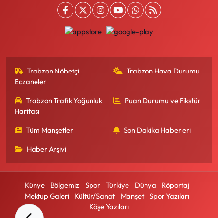
Trabzon Nöbetçi
Trabzon Hava Durumu
Eczaneler
Trabzon Trafik Yoğunluk
Puan Durumu ve Fikstür
Haritası
Tüm Manşetler
Son Dakika Haberleri
Haber Arşivi
Künye
Bölgemiz
Spor
Türkiye
Dünya
Röportaj
Mektup Galeri
Kültür/Sanat
Manşet
Spor Yazıları
Köşe Yazıları