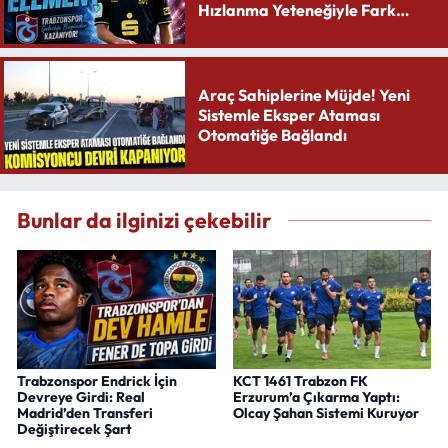
Hızlanma Yeteneğiyle Fark
Yaratıyor
Araç Sahiplerine Müjde! Yeni
Sistemle Eksper Ataması
Otomatiğe Bağlandı
Bunlar da ilginizi çekebilir
Trabzonspor Endrick İçin
KCT 1461 Trabzon FK
Devreye Girdi: Real
Erzurum’a Çıkarma Yaptı:
Madrid’den Transferi
Olcay Şahan Sistemi Kuruyor
Değiştirecek Şart