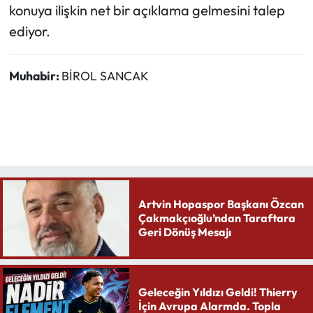
konuya ilişkin net bir açıklama gelmesini talep
ediyor.
Muhabir:
BİROL SANCAK
Artvin Hopaspor Başkanı Özcan
Çakmakçıoğlu’ndan Taraftara
Geri Dönüş Mesajı
Geleceğin Yıldızı Geldi! Thierry
İçin Avrupa Alarmda. Topla