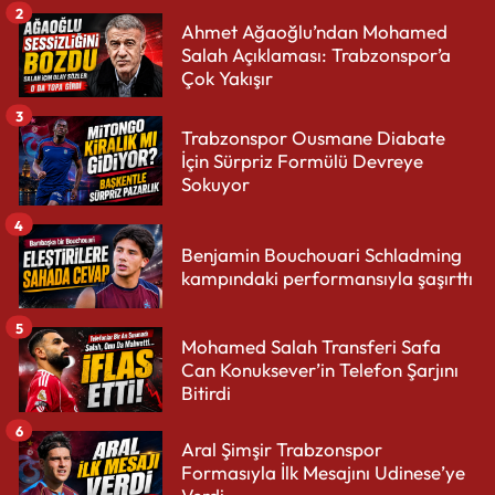
2
Ahmet Ağaoğlu’ndan Mohamed
Salah Açıklaması: Trabzonspor’a
Çok Yakışır
3
Trabzonspor Ousmane Diabate
İçin Sürpriz Formülü Devreye
Sokuyor
4
Benjamin Bouchouari Schladming
kampındaki performansıyla şaşırttı
5
Mohamed Salah Transferi Safa
Can Konuksever’in Telefon Şarjını
Bitirdi
6
Aral Şimşir Trabzonspor
Formasıyla İlk Mesajını Udinese’ye