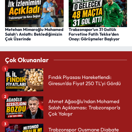
Metehan Mimaroğlu Mohamed
Trabzonspor’un 31 Gollük
Salah’ı Anlattı: Beklediğimizin
Forvetine Fatih Tekke’den
Çok Üzerinde
Onay: Görüşmeler Başlıyor
Çok Okunanlar
1
Fındık Piyasası Hareketlendi:
Giresun’da Fiyat 250 TL’yi Gördü
2
Ahmet Ağaoğlu’ndan Mohamed
Salah Açıklaması: Trabzonspor’a
Çok Yakışır
3
Trabzonspor Ousmane Diabate