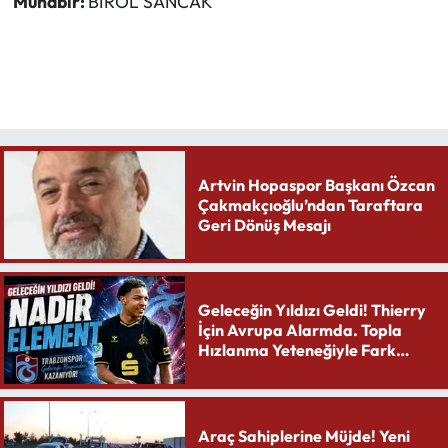
Muhabir:
BİROL SANCAK
Artvin Hopaspor Başkanı Özcan
Çakmakçıoğlu’ndan Taraftara
Geri Dönüş Mesajı
Geleceğin Yıldızı Geldi! Thierry
İçin Avrupa Alarmda. Topla
Hızlanma Yeteneğiyle Fark
Yaratıyor
Araç Sahiplerine Müjde! Yeni