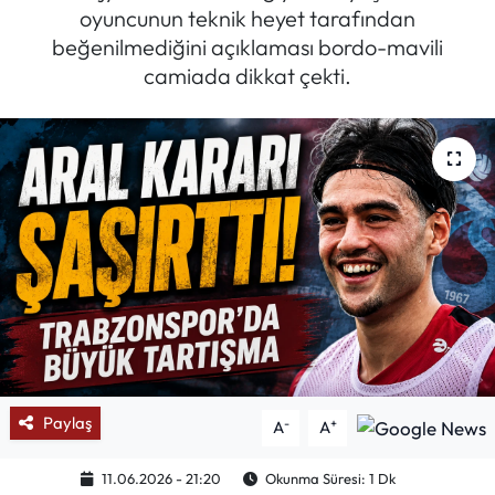
oyuncunun teknik heyet tarafından
Mektup Galeri
beğenilmediğini açıklaması bordo-mavili
camiada dikkat çekti.
Röportaj
Manşet
Köşe Yazıları
Karikatür Galeri
BIK
ASTROLOJİ
Paylaş
-
+
A
A
Spor Yazıları
11.06.2026 - 21:20
Okunma Süresi: 1 Dk
Mektup Galeri