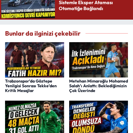
Sistemle Eksper Ataması
Otomatiğe Bağlandı
Bunlar da ilginizi çekebilir
Trabzonspor’da Göztepe
Metehan Mimaroğlu Mohamed
Yenilgisi Sonrası Tekke’den
Salah’ı Anlattı: Beklediğimizin
Kritik Mesajlar
Çok Üzerinde