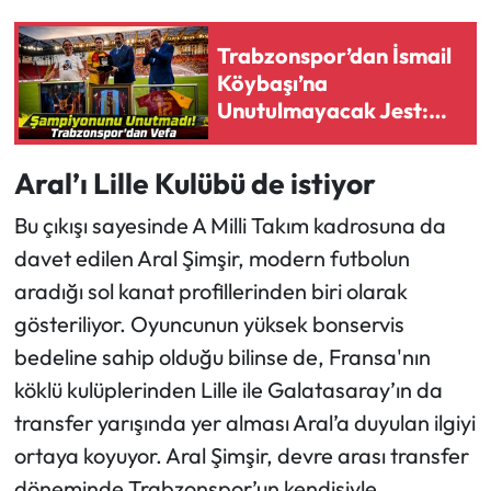
Trabzonspor’dan İsmail
Köybaşı’na
Unutulmayacak Jest:
Maç Öncesi Sürpriz
Aral’ı Lille Kulübü de istiyor
Bu çıkışı sayesinde A Milli Takım kadrosuna da
davet edilen Aral Şimşir, modern futbolun
aradığı sol kanat profillerinden biri olarak
gösteriliyor. Oyuncunun yüksek bonservis
bedeline sahip olduğu bilinse de, Fransa'nın
köklü kulüplerinden Lille ile Galatasaray’ın da
transfer yarışında yer alması Aral’a duyulan ilgiyi
ortaya koyuyor. Aral Şimşir, devre arası transfer
döneminde Trabzonspor’un kendisiyle