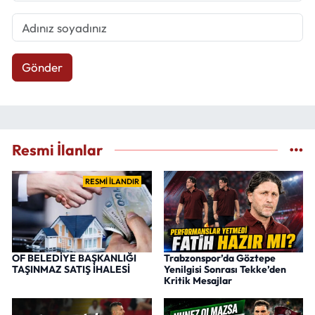
Gönder
Resmi İlanlar
RESMİ İLANDIR
OF BELEDİYE BAŞKANLIĞI
Trabzonspor’da Göztepe
TAŞINMAZ SATIŞ İHALESİ
Yenilgisi Sonrası Tekke’den
Kritik Mesajlar