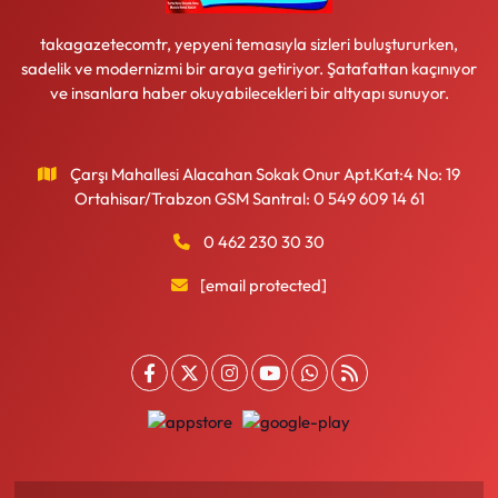
takagazetecomtr, yepyeni temasıyla sizleri buluştururken,
sadelik ve modernizmi bir araya getiriyor. Şatafattan kaçınıyor
ve insanlara haber okuyabilecekleri bir altyapı sunuyor.
Çarşı Mahallesi Alacahan Sokak Onur Apt.Kat:4 No: 19
Ortahisar/Trabzon GSM Santral: 0 549 609 14 61
0 462 230 30 30
[email protected]