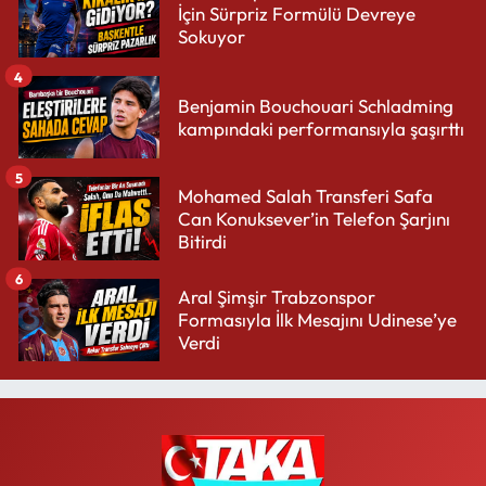
İçin Sürpriz Formülü Devreye
Sokuyor
4
Benjamin Bouchouari Schladming
kampındaki performansıyla şaşırttı
5
Mohamed Salah Transferi Safa
Can Konuksever’in Telefon Şarjını
Bitirdi
6
Aral Şimşir Trabzonspor
Formasıyla İlk Mesajını Udinese’ye
Verdi