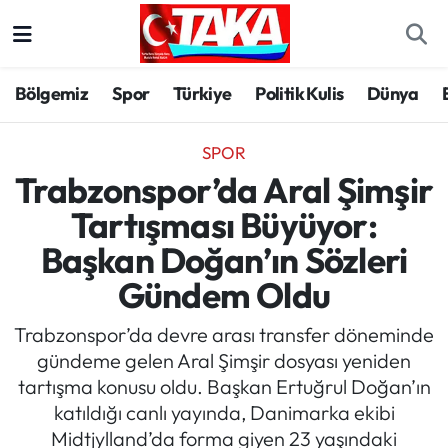
Bölgemiz
Trabzon Nöbetçi Eczaneler
Bölgemiz
Spor
Türkiye
Politik Kulis
Dünya
Spor
Trabzon Hava Durumu
SPOR
Türkiye
Trabzon Trafik Yoğunluk Haritası
Trabzonspor’da Aral Şimşir
Tartışması Büyüyor:
Kültür/Sanat
Süper Lig Puan Durumu ve Fikstür
Başkan Doğan’ın Sözleri
Politika
Tüm Manşetler
Gündem Oldu
Politik Kulis
Son Dakika Haberleri
Trabzonspor’da devre arası transfer döneminde
gündeme gelen Aral Şimşir dosyası yeniden
Dünya
Haber Arşivi
tartışma konusu oldu. Başkan Ertuğrul Doğan’ın
katıldığı canlı yayında, Danimarka ekibi
Magazin
Midtjylland’da forma giyen 23 yaşındaki