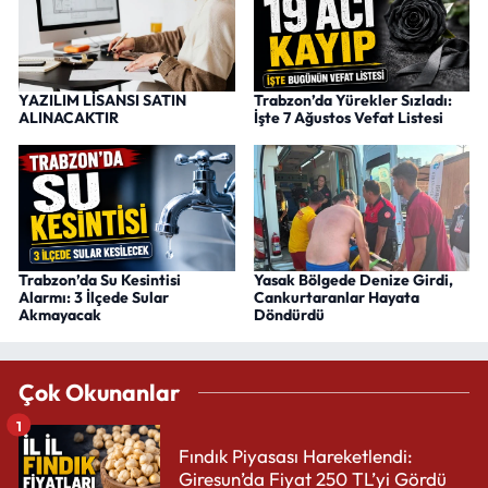
YAZILIM LİSANSI SATIN
Trabzon’da Yürekler Sızladı:
ALINACAKTIR
İşte 7 Ağustos Vefat Listesi
Trabzon’da Su Kesintisi
Yasak Bölgede Denize Girdi,
Alarmı: 3 İlçede Sular
Cankurtaranlar Hayata
Akmayacak
Döndürdü
Çok Okunanlar
1
Fındık Piyasası Hareketlendi:
Giresun’da Fiyat 250 TL’yi Gördü