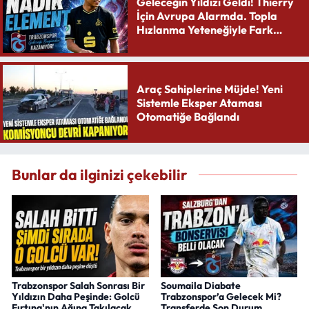
Geleceğin Yıldızı Geldi! Thierry
İçin Avrupa Alarmda. Topla
Hızlanma Yeteneğiyle Fark
Yaratıyor
Araç Sahiplerine Müjde! Yeni
Sistemle Eksper Ataması
Otomatiğe Bağlandı
Bunlar da ilginizi çekebilir
Trabzonspor Salah Sonrası Bir
Soumaila Diabate
Yıldızın Daha Peşinde: Golcü
Trabzonspor’a Gelecek Mi?
Fırtına'nın Ağına Takılacak
Transferde Son Durum