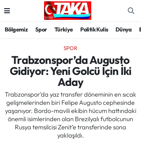
Bölgemiz
Trabzon Nöbetçi Eczaneler
Bölgemiz
Spor
Türkiye
Politik Kulis
Dünya
Spor
Trabzon Hava Durumu
SPOR
Türkiye
Trabzon Trafik Yoğunluk Haritası
Trabzonspor’da Augusto
Gidiyor: Yeni Golcü İçin İki
Kültür/Sanat
Süper Lig Puan Durumu ve Fikstür
Aday
Politika
Tüm Manşetler
Trabzonspor’da yaz transfer döneminin en sıcak
gelişmelerinden biri Felipe Augusto cephesinde
Politik Kulis
Son Dakika Haberleri
yaşanıyor. Bordo-mavili ekibin hücum hattındaki
önemli isimlerinden olan Brezilyalı futbolcunun
Dünya
Haber Arşivi
Rusya temsilcisi Zenit’e transferinde sona
yaklaşıldı.
Magazin