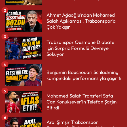
2
Ahmet Ağaoğlu’ndan Mohamed
Salah Açıklaması: Trabzonspor’a
Çok Yakışır
3
Trabzonspor Ousmane Diabate
İçin Sürpriz Formülü Devreye
Sokuyor
4
Benjamin Bouchouari Schladming
kampındaki performansıyla şaşırttı
5
Mohamed Salah Transferi Safa
Can Konuksever’in Telefon Şarjını
Bitirdi
6
Aral Şimşir Trabzonspor