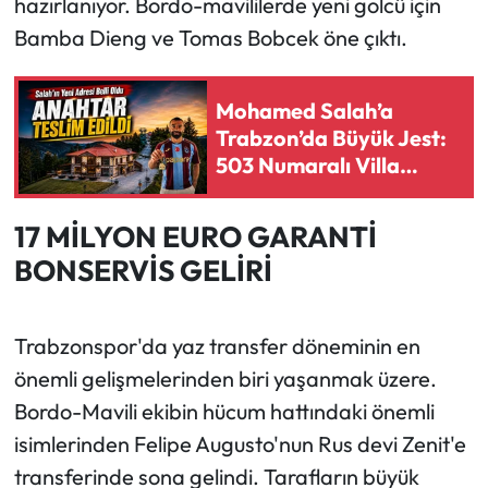
hazırlanıyor. Bordo-mavililerde yeni golcü için
Bamba Dieng ve Tomas Bobcek öne çıktı.
Ekonomi
Sağlık
Mohamed Salah’a
Trabzon’da Büyük Jest:
Turizm
503 Numaralı Villa
Ailesine Açıldı
Teknoloji
17 MİLYON EURO GARANTİ
BONSERVİS GELİRİ
Trabzonspor'da yaz transfer döneminin en
önemli gelişmelerinden biri yaşanmak üzere.
Bordo-Mavili ekibin hücum hattındaki önemli
isimlerinden Felipe Augusto'nun Rus devi Zenit'e
transferinde sona gelindi. Tarafların büyük