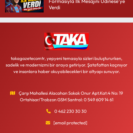
Formasıyla İlk Mesajını Udinese’ye
Verdi
takagazetecomtr, yepyeni temasıyla sizleri buluştururken,
sadelik ve modernizmi bir araya getiriyor. Şatafattan kaçınıyor
ve insanlara haber okuyabilecekleri bir altyapı sunuyor.
Çarşı Mahallesi Alacahan Sokak Onur Apt.Kat:4 No: 19
Ortahisar/Trabzon GSM Santral: 0 549 609 14 61
0 462 230 30 30
[email protected]