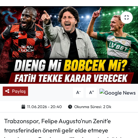
Mektup Galeri
Röportaj
Manşet
Köşe Yazıları
Karikatür Galeri
BIK
Paylaş
-
+
A
A
ASTROLOJİ
11.06.2026 - 20:40
Okunma Süresi: 2 Dk
Trabzonspor, Felipe Augusto’nun Zenit’e
Spor Yazıları
transferinden önemli gelir elde etmeye
Mektup Galeri