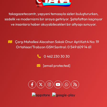
takagazetecomtr, yepyeni temasıyla sizleri buluştururken,
sadelik ve modernizmi bir araya getiriyor. Şatafattan kaçınıyor
ve insanlara haber okuyabilecekleri bir altyapı sunuyor.
Çarşı Mahallesi Alacahan Sokak Onur Apt.Kat:4 No: 19
Ortahisar/Trabzon GSM Santral: 0 549 609 14 61
0 462 230 30 30
[email protected]