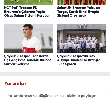
KCT 1461 Trabzon FK
Sebat SK Erzurum Yolcusu:
Erzurum’a Çıkarma Yaptı:
Turgay Karslı İkinci Etapta
Olcay Şahan Sistemi Kuruyor
Sistemi Oturtacak
Çaykur Rizespor Transferde
Çaykur Rizespor’da Dev
Üç Genç İsme Yöneldi: Birinde
Altyapı Hamlesi: 16 Branşta
Sürpriz Gelişme
1253 Sporcu
Yorumlar