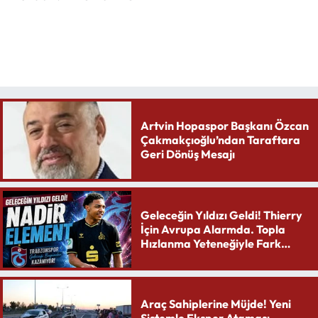
Artvin Hopaspor Başkanı Özcan
Çakmakçıoğlu’ndan Taraftara
Geri Dönüş Mesajı
Geleceğin Yıldızı Geldi! Thierry
İçin Avrupa Alarmda. Topla
Hızlanma Yeteneğiyle Fark
Yaratıyor
Araç Sahiplerine Müjde! Yeni