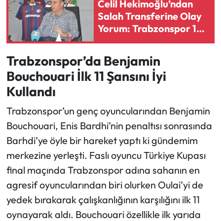
Celil Hekimoğlu’ndan
Salah Transferine Olay
Ekonomi
Yorum: Trabzonspor 1
Taşla 100 Kuş Vurdu
Sağlık
Trabzonspor’da Benjamin
Bouchouari İlk 11 Şansını İyi
Turizm
Kullandı
Teknoloji
Trabzonspor’un genç oyuncularından Benjamin
Bouchouari, Enis Bardhi’nin penaltısı sonrasında
Barhdi’ye öyle bir hareket yaptı ki gündemim
merkezine yerleşti. Faslı oyuncu Türkiye Kupası
final maçında Trabzonspor adına sahanın en
agresif oyuncularından biri olurken Oulai’yi de
yedek bırakarak çalışkanlığının karşılığını ilk 11
oynayarak aldı. Bouchouari özellikle ilk yarıda