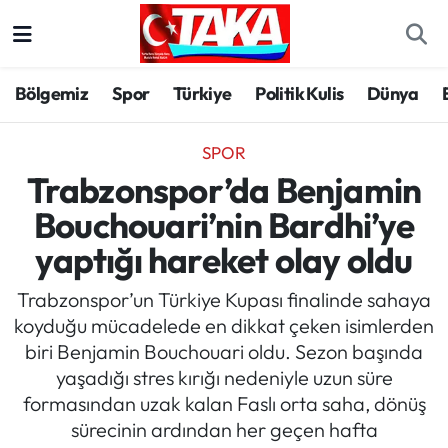
Bölgemiz
Trabzon Nöbetçi Eczaneler
Bölgemiz
Spor
Türkiye
Politik Kulis
Dünya
Spor
Trabzon Hava Durumu
SPOR
Türkiye
Trabzon Trafik Yoğunluk Haritası
Trabzonspor’da Benjamin
Bouchouari’nin Bardhi’ye
Kültür/Sanat
Süper Lig Puan Durumu ve Fikstür
yaptığı hareket olay oldu
Politika
Tüm Manşetler
Trabzonspor’un Türkiye Kupası finalinde sahaya
koyduğu mücadelede en dikkat çeken isimlerden
Politik Kulis
Son Dakika Haberleri
biri Benjamin Bouchouari oldu. Sezon başında
yaşadığı stres kırığı nedeniyle uzun süre
Dünya
Haber Arşivi
formasından uzak kalan Faslı orta saha, dönüş
sürecinin ardından her geçen hafta
Magazin