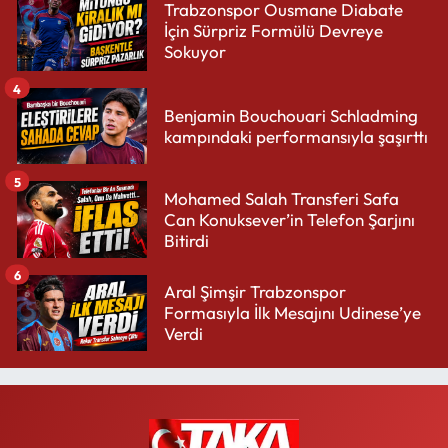
Trabzonspor Ousmane Diabate
İçin Sürpriz Formülü Devreye
Sokuyor
4
Benjamin Bouchouari Schladming
kampındaki performansıyla şaşırttı
5
Mohamed Salah Transferi Safa
Can Konuksever’in Telefon Şarjını
Bitirdi
6
Aral Şimşir Trabzonspor
Formasıyla İlk Mesajını Udinese’ye
Verdi