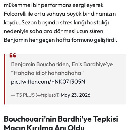
mükemmel bir performans sergileyerek
Folcarelli ile orta sahaya büyük bir dinamizm
koydu. Sezon başında stres kırığı hastalığı
nedeniyle sahalara dönmesi uzun süren
Benjamin her geçen hafta formunu geliştirdi.
Benjamin Bouchariden, Enis Bardhiye’ye
“Hahaha idiot hahahahaha”
pic.twitter.com/hNK07t305N
— TS PLUS (@tsplus61)
May 23, 2026
Bouchouari’nin Bardhi’ye Tepkisi
Maçın Kırılma Anı Oldu