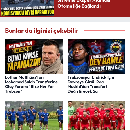
Sistemle Eksper Ataması
Otomatiğe Bağlandı
Bunlar da ilginizi çekebilir
Lothar Matthäus’tan
Trabzonspor Endrick İçin
Mohamed Salah Transferine
Devreye Girdi: Real
Olay Yorum: “Bize Her Yer
Madrid’den Transferi
Trabzon”
Değiştirecek Şart