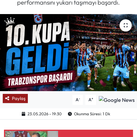
performansını yukarı taşımayı başardı.
Mektup Galeri
Röportaj
Manşet
Köşe Yazıları
Karikatür Galeri
BIK
Paylaş
-
+
A
A
ASTROLOJİ
23.05.2026 - 19:30
Okunma Süresi: 1 Dk
Spor Yazıları
Mektup Galeri