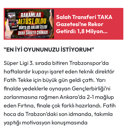
Ekonomi
Salah Transferi TAKA
Gazetesi’ne Rekor
Sağlık
Getirdi: 1,8 Milyon
İzlenme
Turizm
"EN İYİ OYUNUNUZU İSTİYORUM"
Teknoloji
Süper Ligi 3. sırada bitiren Trabzonspor’da
haftalardır kupayı işaret eden teknik direktör
Fatih Tekke için büyük gün geldi çattı. Yarı
finalde yedeklerle oynayan Gençlerbirliği’ni
zorlanmasına rağmen Ankara’da 2-1 mağlup
eden Fırtına, finale çok farklı hazırlandı. Fatih
hoca da Trabzon’daki son idmanda, takımla
yaptığı motivasyon konuşmasında