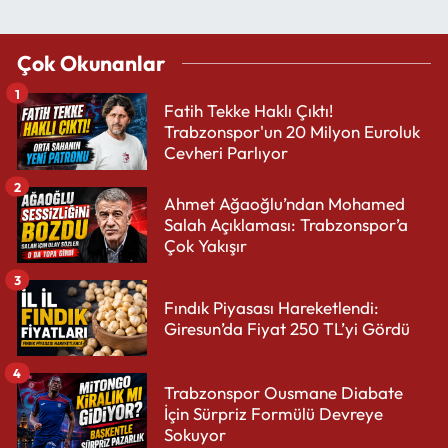
Çok Okunanlar
1
Fatih Tekke Haklı Çıktı!
Trabzonspor'un 20 Milyon Euroluk
Cevheri Parlıyor
2
Ahmet Ağaoğlu’ndan Mohamed
Salah Açıklaması: Trabzonspor’a
Çok Yakışır
3
Fındık Piyasası Hareketlendi:
Giresun’da Fiyat 250 TL’yi Gördü
4
Trabzonspor Ousmane Diabate
İçin Sürpriz Formülü Devreye
Sokuyor