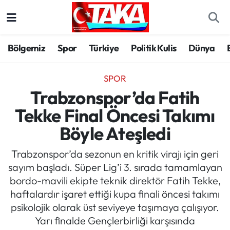
Bölgemiz
Trabzon Nöbetçi Eczaneler
Bölgemiz
Spor
Türkiye
Politik Kulis
Dünya
Spor
Trabzon Hava Durumu
SPOR
Türkiye
Trabzon Trafik Yoğunluk Haritası
Trabzonspor’da Fatih
Tekke Final Öncesi Takımı
Kültür/Sanat
Süper Lig Puan Durumu ve Fikstür
Böyle Ateşledi
Politika
Tüm Manşetler
Trabzonspor’da sezonun en kritik virajı için geri
sayım başladı. Süper Lig’i 3. sırada tamamlayan
Politik Kulis
Son Dakika Haberleri
bordo-mavili ekipte teknik direktör Fatih Tekke,
haftalardır işaret ettiği kupa finali öncesi takımı
Dünya
Haber Arşivi
psikolojik olarak üst seviyeye taşımaya çalışıyor.
Yarı finalde Gençlerbirliği karşısında
Magazin