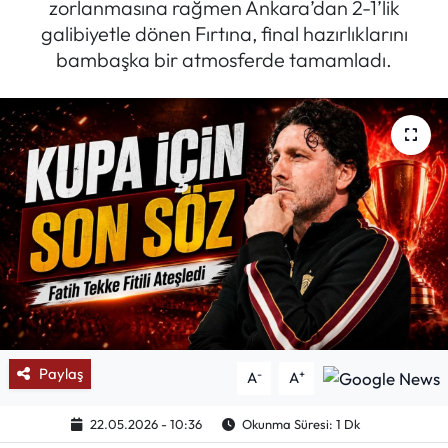
zorlanmasına rağmen Ankara’dan 2-1’lik
galibiyetle dönen Fırtına, final hazırlıklarını
Mektup Galeri
bambaşka bir atmosferde tamamladı.
Röportaj
Manşet
Köşe Yazıları
Karikatür Galeri
BIK
ASTROLOJİ
Paylaş
-
+
A
A
Spor Yazıları
22.05.2026 - 10:36
Okunma Süresi: 1 Dk
Mektup Galeri