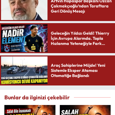
Artvin Hopaspor Başkanı Özcan
Çakmakçıoğlu’ndan Taraftara
Geri Dönüş Mesajı
Geleceğin Yıldızı Geldi! Thierry
İçin Avrupa Alarmda. Topla
Hızlanma Yeteneğiyle Fark
Yaratıyor
Araç Sahiplerine Müjde! Yeni
Sistemle Eksper Ataması
Otomatiğe Bağlandı
Bunlar da ilginizi çekebilir