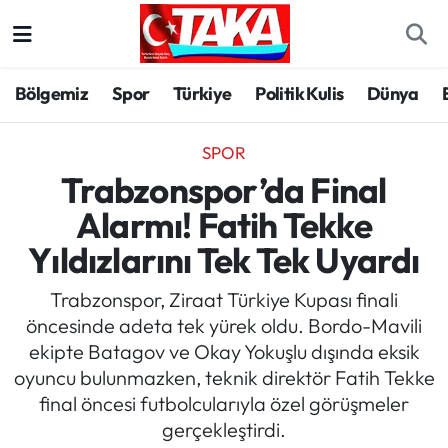
Bölgemiz
Trabzon Nöbetçi Eczaneler
Bölgemiz
Spor
Türkiye
Politik Kulis
Dünya
Spor
Trabzon Hava Durumu
SPOR
Türkiye
Trabzon Trafik Yoğunluk Haritası
Trabzonspor’da Final
Alarmı! Fatih Tekke
Kültür/Sanat
Süper Lig Puan Durumu ve Fikstür
Yıldızlarını Tek Tek Uyardı
Politika
Tüm Manşetler
Trabzonspor, Ziraat Türkiye Kupası finali
öncesinde adeta tek yürek oldu. Bordo-Mavili
Politik Kulis
Son Dakika Haberleri
ekipte Batagov ve Okay Yokuşlu dışında eksik
oyuncu bulunmazken, teknik direktör Fatih Tekke
Dünya
Haber Arşivi
final öncesi futbolcularıyla özel görüşmeler
gerçekleştirdi.
Magazin