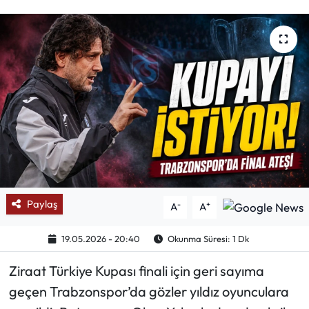
Mektup Galeri
Röportaj
Manşet
Köşe Yazıları
Karikatür Galeri
BIK
Paylaş
-
+
A
A
ASTROLOJİ
19.05.2026 - 20:40
Okunma Süresi: 1 Dk
Ziraat Türkiye Kupası finali için geri sayıma
Spor Yazıları
geçen Trabzonspor’da gözler yıldız oyunculara
Mektup Galeri