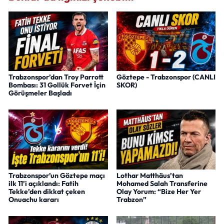
Trabzonspor’dan Troy Parrott
Göztepe - Trabzonspor (CANLI
Bombası: 31 Gollük Forvet İçin
SKOR)
Görüşmeler Başladı
Trabzonspor’un Göztepe maçı
Lothar Matthäus’tan
ilk 11’i açıklandı: Fatih
Mohamed Salah Transferine
Tekke’den dikkat çeken
Olay Yorum: “Bize Her Yer
Onuachu kararı
Trabzon”