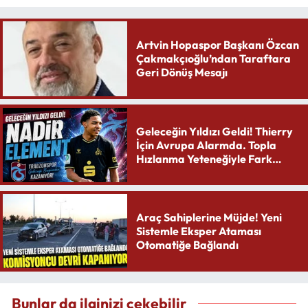
Artvin Hopaspor Başkanı Özcan
Çakmakçıoğlu’ndan Taraftara
Geri Dönüş Mesajı
Geleceğin Yıldızı Geldi! Thierry
İçin Avrupa Alarmda. Topla
Hızlanma Yeteneğiyle Fark
Yaratıyor
Araç Sahiplerine Müjde! Yeni
Sistemle Eksper Ataması
Otomatiğe Bağlandı
Bunlar da ilginizi çekebilir