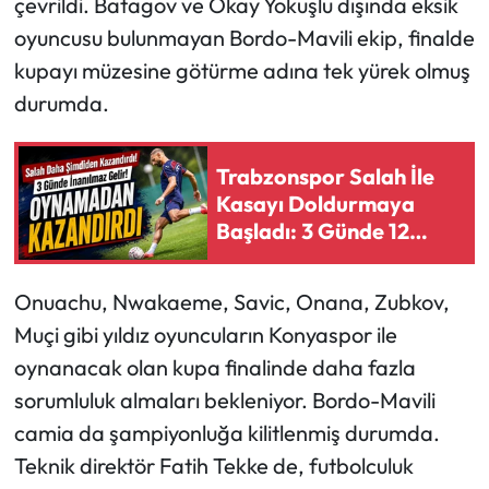
çevrildi. Batagov ve Okay Yokuşlu dışında eksik
oyuncusu bulunmayan Bordo-Mavili ekip, finalde
Ekonomi
kupayı müzesine götürme adına tek yürek olmuş
durumda.
Sağlık
Turizm
Trabzonspor Salah İle
Kasayı Doldurmaya
Teknoloji
Başladı: 3 Günde 12
Milyon Euro İddiası
Onuachu, Nwakaeme, Savic, Onana, Zubkov,
Muçi gibi yıldız oyuncuların Konyaspor ile
oynanacak olan kupa finalinde daha fazla
sorumluluk almaları bekleniyor. Bordo-Mavili
camia da şampiyonluğa kilitlenmiş durumda.
Teknik direktör Fatih Tekke de, futbolculuk