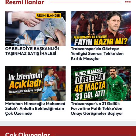
Resmi İlanlar
RESMİ İLANDIR
OF BELEDİYE BAŞKANLIĞI
Trabzonspor’da Göztepe
TAŞINMAZ SATIŞ İHALESİ
Yenilgisi Sonrası Tekke’den
Kritik Mesajlar
Metehan Mimaroğlu Mohamed
Trabzonspor’un 31 Gollük
Salah’ı Anlattı: Beklediğimizin
Forvetine Fatih Tekke’den
Çok Üzerinde
Onay: Görüşmeler Başlıyor
Çok Okunanlar