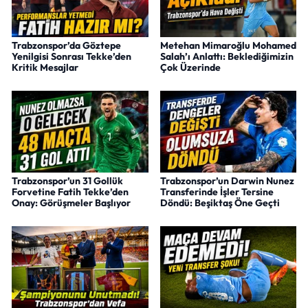
Trabzonspor’da Göztepe
Metehan Mimaroğlu Mohamed
Yenilgisi Sonrası Tekke’den
Salah’ı Anlattı: Beklediğimizin
Kritik Mesajlar
Çok Üzerinde
Trabzonspor’un 31 Gollük
Trabzonspor’un Darwin Nunez
Forvetine Fatih Tekke’den
Transferinde İşler Tersine
Onay: Görüşmeler Başlıyor
Döndü: Beşiktaş Öne Geçti