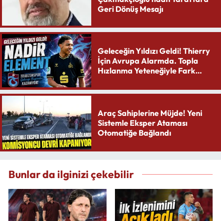
Geri Dönüş Mesajı
Geleceğin Yıldızı Geldi! Thierry
İçin Avrupa Alarmda. Topla
Hızlanma Yeteneğiyle Fark
Yaratıyor
Araç Sahiplerine Müjde! Yeni
Sistemle Eksper Ataması
Otomatiğe Bağlandı
Bunlar da ilginizi çekebilir