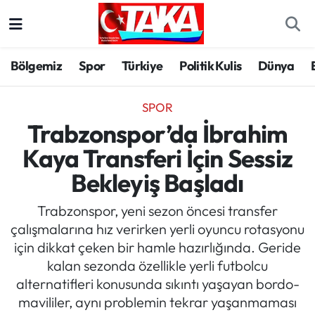
Bölgemiz
Trabzon Nöbetçi Eczaneler
Bölgemiz
Spor
Türkiye
Politik Kulis
Dünya
Spor
Trabzon Hava Durumu
SPOR
Türkiye
Trabzon Trafik Yoğunluk Haritası
Trabzonspor’da İbrahim
Kaya Transferi İçin Sessiz
Kültür/Sanat
Süper Lig Puan Durumu ve Fikstür
Bekleyiş Başladı
Politika
Tüm Manşetler
Trabzonspor, yeni sezon öncesi transfer
çalışmalarına hız verirken yerli oyuncu rotasyonu
Politik Kulis
Son Dakika Haberleri
için dikkat çeken bir hamle hazırlığında. Geride
kalan sezonda özellikle yerli futbolcu
Dünya
Haber Arşivi
alternatifleri konusunda sıkıntı yaşayan bordo-
mavililer, aynı problemin tekrar yaşanmaması
Magazin