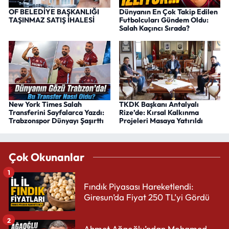
OF BELEDİYE BAŞKANLIĞI
Dünyanın En Çok Takip Edilen
TAŞINMAZ SATIŞ İHALESİ
Futbolcuları Gündem Oldu:
Salah Kaçıncı Sırada?
New York Times Salah
TKDK Başkanı Antalyalı
Transferini Sayfalarca Yazdı:
Rize’de: Kırsal Kalkınma
Trabzonspor Dünyayı Şaşırttı
Projeleri Masaya Yatırıldı
Çok Okunanlar
1
Fındık Piyasası Hareketlendi:
Giresun’da Fiyat 250 TL’yi Gördü
2
Ahmet Ağaoğlu’ndan Mohamed