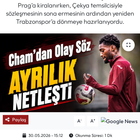
Prag’a kiralanırken, Çekya temsilcisiyle
Mektup Galeri
sözleşmesinin sona ermesinin ardından yeniden
Trabzonspor’a dönmeye hazırlanıyordu.
Röportaj
Manşet
Köşe Yazıları
Karikatür Galeri
BIK
ASTROLOJİ
Paylaş
-
+
A
A
Spor Yazıları
30.05.2026 - 15:12
Okunma Süresi: 1 Dk
Mektup Galeri