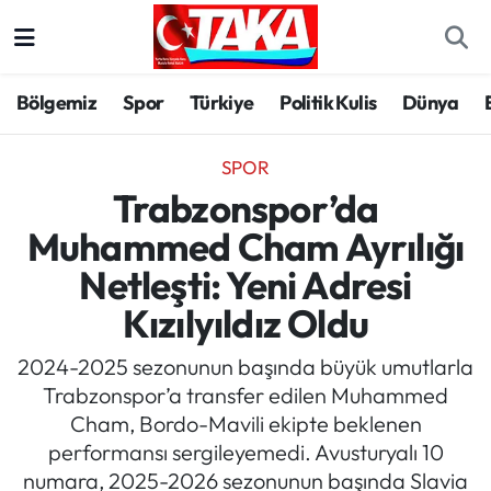
Bölgemiz
Trabzon Nöbetçi Eczaneler
Bölgemiz
Spor
Türkiye
Politik Kulis
Dünya
Spor
Trabzon Hava Durumu
SPOR
Türkiye
Trabzon Trafik Yoğunluk Haritası
Trabzonspor’da
Muhammed Cham Ayrılığı
Kültür/Sanat
Süper Lig Puan Durumu ve Fikstür
Netleşti: Yeni Adresi
Politika
Tüm Manşetler
Kızılyıldız Oldu
Politik Kulis
Son Dakika Haberleri
2024-2025 sezonunun başında büyük umutlarla
Trabzonspor’a transfer edilen Muhammed
Dünya
Haber Arşivi
Cham, Bordo-Mavili ekipte beklenen
performansı sergileyemedi. Avusturyalı 10
Magazin
numara, 2025-2026 sezonunun başında Slavia