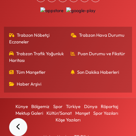
Trabzon Nöbetçi
Trabzon Hava Durumu
Eczaneler
Trabzon Trafik Yoğunluk
Puan Durumu ve Fikstür
Haritası
Tüm Manşetler
Son Dakika Haberleri
Haber Arşivi
Künye
Bölgemiz
Spor
Türkiye
Dünya
Röportaj
Mektup Galeri
Kültür/Sanat
Manşet
Spor Yazıları
Köşe Yazıları