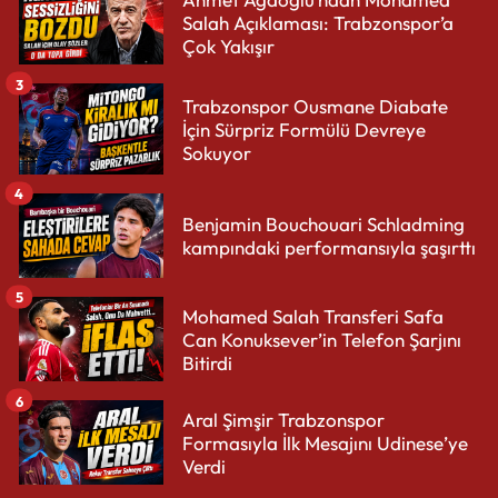
Salah Açıklaması: Trabzonspor’a
Çok Yakışır
3
Trabzonspor Ousmane Diabate
İçin Sürpriz Formülü Devreye
Sokuyor
4
Benjamin Bouchouari Schladming
kampındaki performansıyla şaşırttı
5
Mohamed Salah Transferi Safa
Can Konuksever’in Telefon Şarjını
Bitirdi
6
Aral Şimşir Trabzonspor
Formasıyla İlk Mesajını Udinese’ye
Verdi