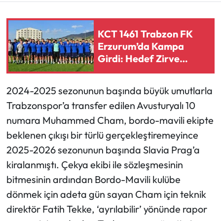
Ekonomi
KCT 1461 Trabzon FK
Erzurum’da Kampa
Sağlık
Girdi: Hedef Zirve
Yarışına Hazır Başlamak
Turizm
2024-2025 sezonunun başında büyük umutlarla
Teknoloji
Trabzonspor’a transfer edilen Avusturyalı 10
numara Muhammed Cham, bordo-mavili ekipte
beklenen çıkışı bir türlü gerçekleştiremeyince
2025-2026 sezonunun başında Slavia Prag’a
kiralanmıştı. Çekya ekibi ile sözleşmesinin
bitmesinin ardından Bordo-Mavili kulübe
dönmek için adeta gün sayan Cham için teknik
direktör Fatih Tekke, ‘ayrılabilir’ yönünde rapor