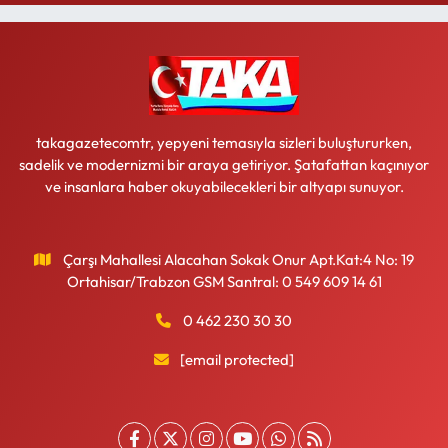
takagazetecomtr, yepyeni temasıyla sizleri buluştururken,
sadelik ve modernizmi bir araya getiriyor. Şatafattan kaçınıyor
ve insanlara haber okuyabilecekleri bir altyapı sunuyor.
Çarşı Mahallesi Alacahan Sokak Onur Apt.Kat:4 No: 19
Ortahisar/Trabzon GSM Santral: 0 549 609 14 61
0 462 230 30 30
[email protected]