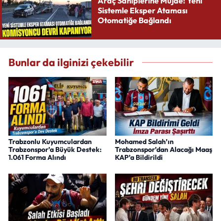
Araç Sahiplerine Müjde! Yeni
Sistemle Eksper Ataması
Otomatiğe Bağlandı
Bunlar da ilginizi çekebilir
Trabzonlu Kuyumculardan
Mohamed Salah’ın
Trabzonspor’a Büyük Destek:
Trabzonspor’dan Alacağı Maaş
1.061 Forma Alındı
KAP’a Bildirildi