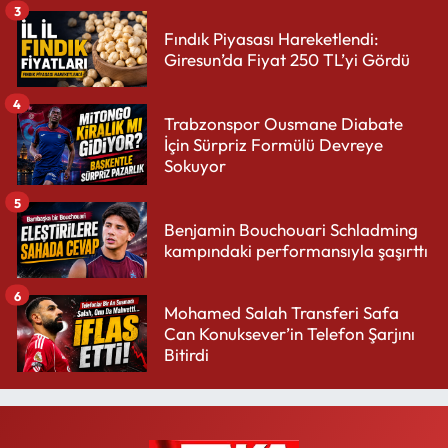
3
Fındık Piyasası Hareketlendi:
Giresun’da Fiyat 250 TL’yi Gördü
4
Trabzonspor Ousmane Diabate
İçin Sürpriz Formülü Devreye
Sokuyor
5
Benjamin Bouchouari Schladming
kampındaki performansıyla şaşırttı
6
Mohamed Salah Transferi Safa
Can Konuksever’in Telefon Şarjını
Bitirdi