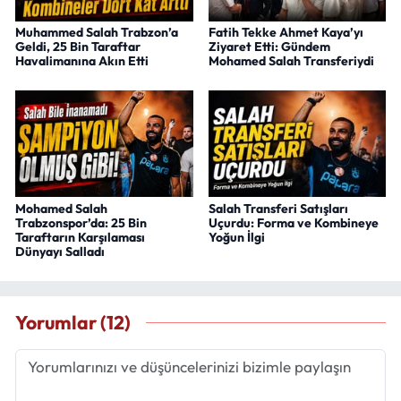
Muhammed Salah Trabzon’a
Fatih Tekke Ahmet Kaya’yı
Geldi, 25 Bin Taraftar
Ziyaret Etti: Gündem
Havalimanına Akın Etti
Mohamed Salah Transferiydi
Mohamed Salah
Salah Transferi Satışları
Trabzonspor’da: 25 Bin
Uçurdu: Forma ve Kombineye
Taraftarın Karşılaması
Yoğun İlgi
Dünyayı Salladı
Yorumlar (12)