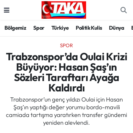
Bölgemiz
Trabzon Nöbetçi Eczaneler
Bölgemiz
Spor
Türkiye
Politik Kulis
Dünya
Spor
Trabzon Hava Durumu
SPOR
Türkiye
Trabzon Trafik Yoğunluk Haritası
Trabzonspor’da Oulai Krizi
Büyüyor: Hasan Şaş’ın
Kültür/Sanat
Süper Lig Puan Durumu ve Fikstür
Sözleri Taraftarı Ayağa
Politika
Tüm Manşetler
Kaldırdı
Politik Kulis
Son Dakika Haberleri
Trabzonspor’un genç yıldızı Oulai için Hasan
Şaş’ın yaptığı değer yorumu bordo-mavili
Dünya
Haber Arşivi
camiada tartışma yaratırken transfer gündemi
yeniden alevlendi.
Magazin