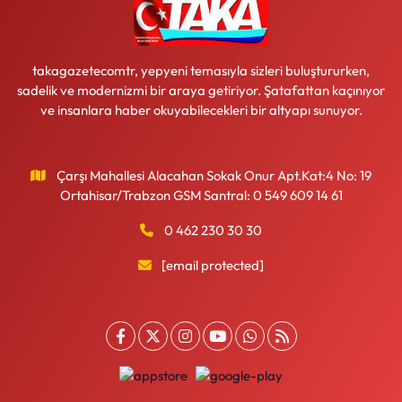
takagazetecomtr, yepyeni temasıyla sizleri buluştururken,
sadelik ve modernizmi bir araya getiriyor. Şatafattan kaçınıyor
ve insanlara haber okuyabilecekleri bir altyapı sunuyor.
Çarşı Mahallesi Alacahan Sokak Onur Apt.Kat:4 No: 19
Ortahisar/Trabzon GSM Santral: 0 549 609 14 61
0 462 230 30 30
[email protected]