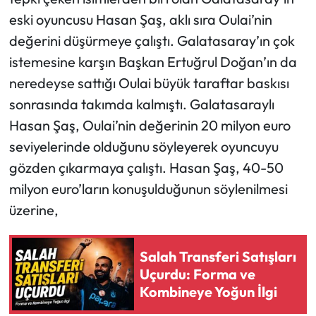
eski oyuncusu Hasan Şaş, aklı sıra Oulai’nin
Ekonomi
değerini düşürmeye çalıştı. Galatasaray’ın çok
istemesine karşın Başkan Ertuğrul Doğan’ın da
Sağlık
neredeyse sattığı Oulai büyük taraftar baskısı
sonrasında takımda kalmıştı. Galatasaraylı
Turizm
Hasan Şaş, Oulai’nin değerinin 20 milyon euro
Teknoloji
seviyelerinde olduğunu söyleyerek oyuncuyu
gözden çıkarmaya çalıştı. Hasan Şaş, 40-50
milyon euro’ların konuşulduğunun söylenilmesi
üzerine,
Salah Transferi Satışları
Uçurdu: Forma ve
Kombineye Yoğun İlgi