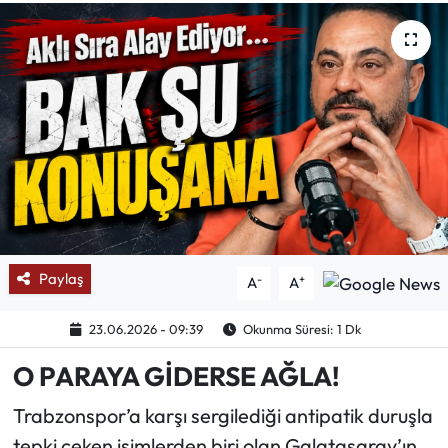
Mektup Galeri
Röportaj
Manşet
Köşe Yazıları
Karikatür Galeri
Paylaş
-
+
A
A
BIK
23.06.2026 - 09:39
Okunma Süresi: 1 Dk
ASTROLOJİ
O PARAYA GİDERSE AĞLA!
Spor Yazıları
Trabzonspor’a karşı sergilediği antipatik duruşla
tepki çeken isimlerden biri olan Galatasaray’ın
Mektup Galeri