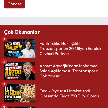
Gönder
Çok Okunanlar
1
Fatih Tekke Haklı Çıktı!
Trabzonspor'un 20 Milyon Euroluk
Cevheri Parlıyor
2
Ahmet Ağaoğlu’ndan Mohamed
Salah Açıklaması: Trabzonspor’a
Çok Yakışır
3
Fındık Piyasası Hareketlendi:
Giresun’da Fiyat 250 TL’yi Gördü
4