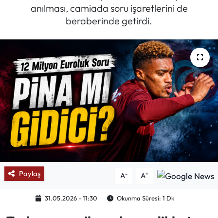
anılması, camiada soru işaretlerini de
Mektup Galeri
beraberinde getirdi.
Röportaj
Manşet
Köşe Yazıları
Karikatür Galeri
BIK
ASTROLOJİ
Paylaş
-
+
A
A
Spor Yazıları
31.05.2026 - 11:30
Okunma Süresi: 1 Dk
Mektup Galeri