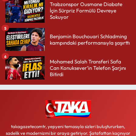
Trabzonspor Ousmane Diabate
İçin Sürpriz Formülü Devreye
Sokuyor
5
Benjamin Bouchouari Schladming
kampındaki performansıyla şaşırttı
6
Mohamed Salah Transferi Safa
Can Konuksever’in Telefon Şarjını
Bitirdi
takagazetecomtr, yepyeni temasıyla sizleri buluştururken,
sadelik ve modernizmi bir araya getiriyor. Şatafattan kaçınıyor