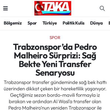
Bölgemiz
Trabzon Nöbetçi Eczaneler
Bölgemiz
Spor
Türkiye
Politik Kulis
Dünya
Spor
Trabzon Hava Durumu
SPOR
Türkiye
Trabzon Trafik Yoğunluk Haritası
Trabzonspor’da Pedro
Malheiro Sürprizi: Sağ
Kültür/Sanat
Süper Lig Puan Durumu ve Fikstür
Bekte Yeni Transfer
Politika
Tüm Manşetler
Senaryosu
Politik Kulis
Son Dakika Haberleri
Trabzonspor transfer gündeminde sağ bek hattı
üzerinden dikkat çeken bir hareketlilik yaşanıyor.
Dünya
Haber Arşivi
Geçtiğimiz sezon bordo-mavili formayla iz
bırakan ve ardından Al Wasl’a transfer olan
Magazin
Pedro Malheiro’nun yeniden Trabzonspor ile