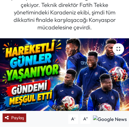
çekiyor. Teknik direktör Fatih Tekke
Mektup Galeri
yönetimindeki Karadeniz ekibi, şimdi tüm
dikkatini finalde karşılaşacağı Konyaspor
Röportaj
mücadelesine çevirdi.
Manşet
Köşe Yazıları
Karikatür Galeri
BIK
ASTROLOJİ
Spor Yazıları
Paylaş
-
+
A
A
Mektup Galeri