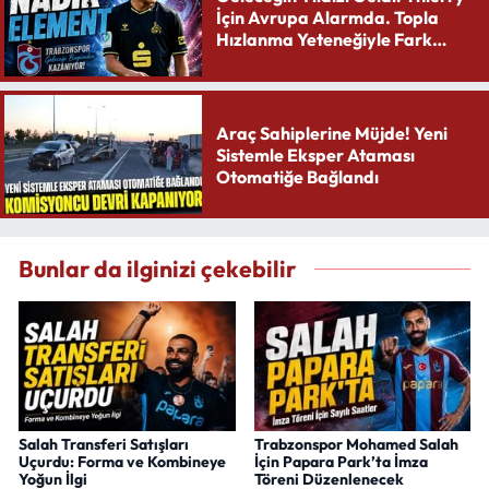
İçin Avrupa Alarmda. Topla
Hızlanma Yeteneğiyle Fark
Yaratıyor
Araç Sahiplerine Müjde! Yeni
Sistemle Eksper Ataması
Otomatiğe Bağlandı
Bunlar da ilginizi çekebilir
Salah Transferi Satışları
Trabzonspor Mohamed Salah
Uçurdu: Forma ve Kombineye
İçin Papara Park’ta İmza
Yoğun İlgi
Töreni Düzenlenecek