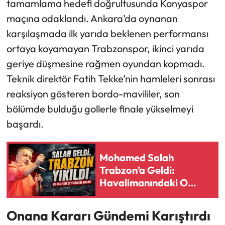
tamamlama hedefi doğrultusunda Konyaspor
maçına odaklandı. Ankara’da oynanan
karşılaşmada ilk yarıda beklenen performansı
ortaya koyamayan Trabzonspor, ikinci yarıda
geriye düşmesine rağmen oyundan kopmadı.
Teknik direktör Fatih Tekke’nin hamleleri sonrası
reaksiyon gösteren bordo-mavililer, son
bölümde bulduğu gollerle finale yükselmeyi
başardı.
Mohamed Salah
Trabzon’a Geldi:
Havalimanındaki O
Detay Sosyal Medyayı
Salladı
Onana Kararı Gündemi Karıştırdı