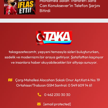
Mohamed Salah Transferi Safa
Can Konuksever’in Telefon Şarjını
Bitirdi
takagazetecomtr, yepyeni temasıyla sizleri buluştururken,
sadelik ve modernizmi bir araya getiriyor. Şatafattan kaçınıyor
ve insanlara haber okuyabilecekleri bir altyapı sunuyor.
Çarşı Mahallesi Alacahan Sokak Onur Apt.Kat:4 No: 19
Ortahisar/Trabzon GSM Santral: 0 549 609 14 61
0 462 230 30 30
[email protected]