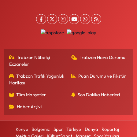
Trabzon Nöbetçi
Trabzon Hava Durumu
Eczaneler
Trabzon Trafik Yoğunluk
Puan Durumu ve Fikstür
Haritası
Tüm Manşetler
Son Dakika Haberleri
Haber Arşivi
Künye
Bölgemiz
Spor
Türkiye
Dünya
Röportaj
Mektup Galeri
Kültür/Sanat
Manşet
Spor Yazıları