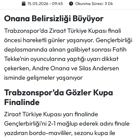
15.05.2026 - 09:45
Okunma Süresi: 3 Dk
Ekonomi
Onana Belirsizliği Büyüyor
Trabzonspor’da Ziraat Türkiye Kupası finali
Sağlık
öncesi hareketli günler yaşanıyor. Gençlerbirliği
Turizm
deplasmanında alınan galibiyet sonrası Fatih
Tekke’nin oyuncularına yaptığı uyarı dikkat
Teknoloji
çekerken, Andre Onana ve Silas Andersen
isminde gelişmeler yaşanıyor
Trabzonspor’da Gözler Kupa
Finalinde
Ziraat Türkiye Kupası yarı finalinde
Gençlerbirliği’ni 2-1 mağlup ederek adını finale
yazdıran bordo-mavililer, sezonu kupa ile