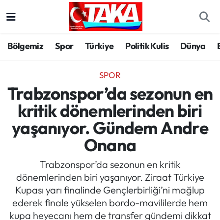
Bölgemiz
Trabzon Nöbetçi Eczaneler
Bölgemiz
Spor
Türkiye
Politik Kulis
Dünya
Spor
Trabzon Hava Durumu
SPOR
Türkiye
Trabzon Trafik Yoğunluk Haritası
Trabzonspor’da sezonun en
kritik dönemlerinden biri
Kültür/Sanat
Süper Lig Puan Durumu ve Fikstür
yaşanıyor. Gündem Andre
Politika
Tüm Manşetler
Onana
Politik Kulis
Son Dakika Haberleri
Trabzonspor’da sezonun en kritik
dönemlerinden biri yaşanıyor. Ziraat Türkiye
Dünya
Haber Arşivi
Kupası yarı finalinde Gençlerbirliği’ni mağlup
ederek finale yükselen bordo-mavililerde hem
Magazin
kupa heyecanı hem de transfer gündemi dikkat