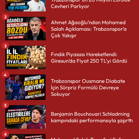
Cevheri Parlıyor
2
Ahmet Ağaoğlu’ndan Mohamed
Salah Açıklaması: Trabzonspor’a
Çok Yakışır
3
Fındık Piyasası Hareketlendi:
Giresun’da Fiyat 250 TL’yi Gördü
4
Trabzonspor Ousmane Diabate
İçin Sürpriz Formülü Devreye
Sokuyor
5
Benjamin Bouchouari Schladming
kampındaki performansıyla şaşırttı
6