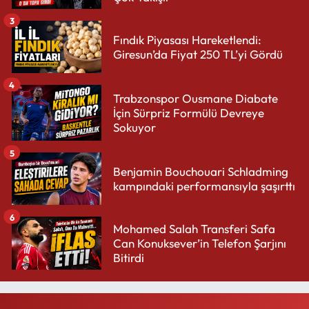
3
Fındık Piyasası Hareketlendi:
Giresun’da Fiyat 250 TL’yi Gördü
4
Trabzonspor Ousmane Diabate
İçin Sürpriz Formülü Devreye
Sokuyor
5
Benjamin Bouchouari Schladming
kampındaki performansıyla şaşırttı
6
Mohamed Salah Transferi Safa
Can Konuksever’in Telefon Şarjını
Bitirdi