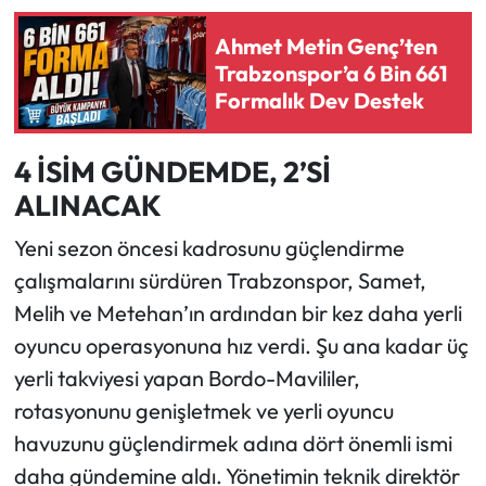
Ahmet Metin Genç’ten
Ekonomi
Trabzonspor’a 6 Bin 661
Formalık Dev Destek
Sağlık
Turizm
4 İSİM GÜNDEMDE, 2’Sİ
ALINACAK
Teknoloji
Yeni sezon öncesi kadrosunu güçlendirme
çalışmalarını sürdüren Trabzonspor, Samet,
Melih ve Metehan’ın ardından bir kez daha yerli
oyuncu operasyonuna hız verdi. Şu ana kadar üç
yerli takviyesi yapan Bordo-Mavililer,
rotasyonunu genişletmek ve yerli oyuncu
havuzunu güçlendirmek adına dört önemli ismi
daha gündemine aldı. Yönetimin teknik direktör