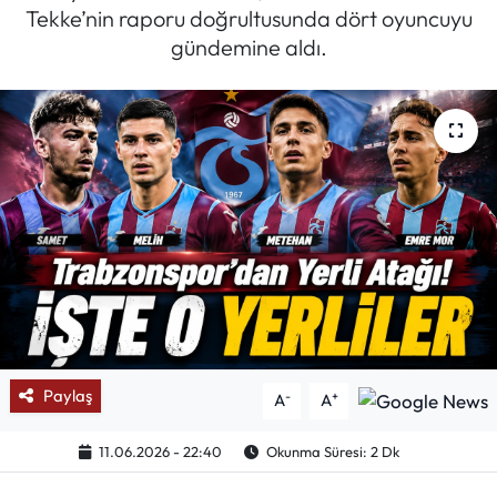
Tekke’nin raporu doğrultusunda dört oyuncuyu
Mektup Galeri
gündemine aldı.
Röportaj
Manşet
Köşe Yazıları
Karikatür Galeri
BIK
ASTROLOJİ
Paylaş
-
+
A
A
Spor Yazıları
11.06.2026 - 22:40
Okunma Süresi: 2 Dk
Mektup Galeri