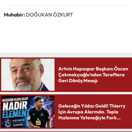
Muhabir:
DOĞUKAN ÖZKURT
Artvin Hopaspor Başkanı Özcan
Çakmakçıoğlu’ndan Taraftara
Geri Dönüş Mesajı
Geleceğin Yıldızı Geldi! Thierry
İçin Avrupa Alarmda. Topla
Hızlanma Yeteneğiyle Fark
Yaratıyor