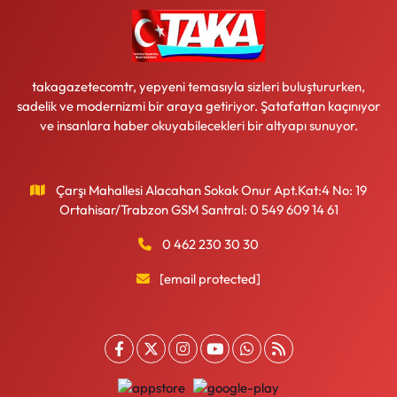
takagazetecomtr, yepyeni temasıyla sizleri buluştururken,
sadelik ve modernizmi bir araya getiriyor. Şatafattan kaçınıyor
ve insanlara haber okuyabilecekleri bir altyapı sunuyor.
Çarşı Mahallesi Alacahan Sokak Onur Apt.Kat:4 No: 19
Ortahisar/Trabzon GSM Santral: 0 549 609 14 61
0 462 230 30 30
[email protected]