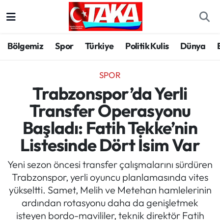
Bölgemiz
Trabzon Nöbetçi Eczaneler
Bölgemiz
Spor
Türkiye
Politik Kulis
Dünya
Spor
Trabzon Hava Durumu
SPOR
Türkiye
Trabzon Trafik Yoğunluk Haritası
Trabzonspor’da Yerli
Transfer Operasyonu
Kültür/Sanat
Süper Lig Puan Durumu ve Fikstür
Başladı: Fatih Tekke’nin
Politika
Tüm Manşetler
Listesinde Dört İsim Var
Politik Kulis
Son Dakika Haberleri
Yeni sezon öncesi transfer çalışmalarını sürdüren
Trabzonspor, yerli oyuncu planlamasında vites
Dünya
Haber Arşivi
yükseltti. Samet, Melih ve Metehan hamlelerinin
ardından rotasyonu daha da genişletmek
Magazin
isteyen bordo-mavililer, teknik direktör Fatih