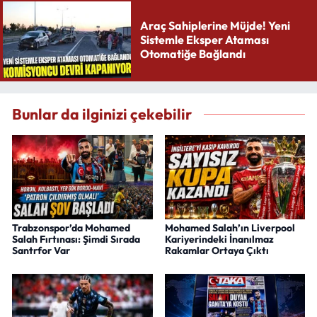
Araç Sahiplerine Müjde! Yeni
Sistemle Eksper Ataması
Otomatiğe Bağlandı
Bunlar da ilginizi çekebilir
Trabzonspor’da Mohamed
Mohamed Salah’ın Liverpool
Salah Fırtınası: Şimdi Sırada
Kariyerindeki İnanılmaz
Santrfor Var
Rakamlar Ortaya Çıktı