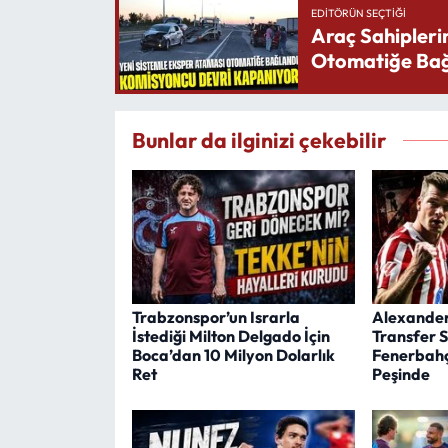
EDITÖRÜN SEÇTIĞI
Araç Sahipleri
Otomatiğe Bağ
Bunlar da ilginizi çekebilir
Trabzonspor’un Israrla
Alexander 
İstediği Milton Delgado İçin
Transfer 
Boca’dan 10 Milyon Dolarlık
Fenerbahç
Ret
Peşinde