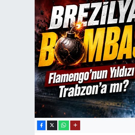
Mektup Galeri
Röportaj
Manşet
Köşe Yazıları
Karikatür Galeri
BIK
ASTROLOJİ
Spor Yazıları
Mektup Galeri