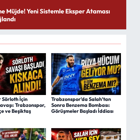
ne Müjde! Yeni Sistemle Eksper Ataması
landı
Sörloth İçin
Trabzonspor’da Salah’tan
Savaşı: Trabzonspor,
Sonra Benzema Bombası:
e ve Beşiktaş
Görüşmeler Başladı İddiası