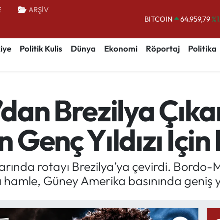
E
ARŞİV
BITCOIN
64.959,79
%1
DOLAR
47,7436
%0.
iye
Politik Kulis
Dünya
Ekonomi
Röportaj
Politika
EURO
55,2510
%0.
STERLİN
64,4811
%0.
GRAM ALTIN
6660.55
%0.
dan Brezilya Çıka
BİST100
13.779
%-
Genç Yıldızı İçin 
rında rotayı Brezilya’ya çevirdi. Bordo-M
ı hamle, Güney Amerika basınında geniş y