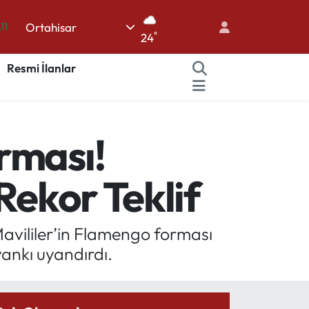
.11
Ortahisar
°
24
18
Resmi İlanlar
32
38
03
rması!
14
Rekor Teklif
avililer’in Flamengo forması
ankı uyandırdı.