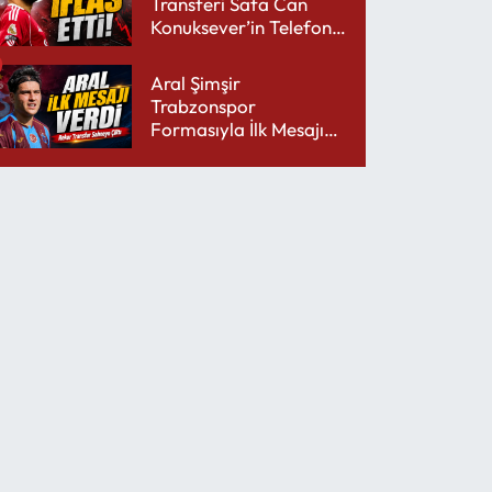
Transferi Safa Can
Konuksever’in Telefon
Şarjını Bitirdi
Aral Şimşir
Trabzonspor
Formasıyla İlk Mesajını
Udinese’ye Verdi