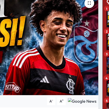
1
2
3
4
-
+
5
A
A