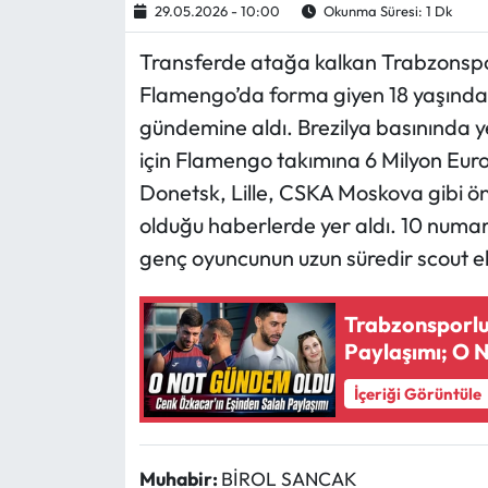
29.05.2026 - 10:00
Okunma Süresi: 1 Dk
Ekonomi
Transferde atağa kalkan Trabzonspor,
Flamengo’da forma giyen 18 yaşındak
Sağlık
gündemine aldı. Brezilya basınında 
için Flamengo takımına 6 Milyon Euro’l
Turizm
Donetsk, Lille, CSKA Moskova gibi ön
Teknoloji
olduğu haberlerde yer aldı. 10 numa
genç oyuncunun uzun süredir scout eki
Trabzonsporlu
Paylaşımı; O 
İçeriği Görüntüle
Muhabir:
BİROL SANCAK