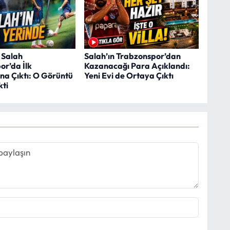
Salah
Salah’ın Trabzonspor’dan
or’da İlk
Kazanacağı Para Açıklandı:
a Çıktı: O Görüntü
Yeni Evi de Ortaya Çıktı
kti