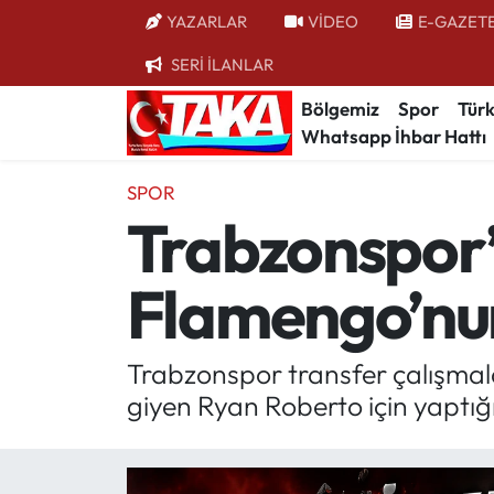
YAZARLAR
VİDEO
E-GAZET
SERİ İLANLAR
Bölgemiz
Trabzon Nöbetçi Eczaneler
Bölgemiz
Spor
Türk
Whatsapp İhbar Hattı
Spor
Trabzon Hava Durumu
SPOR
Türkiye
Trabzon Trafik Yoğunluk Haritası
Trabzonspor’
Kültür/Sanat
Süper Lig Puan Durumu ve Fikstür
Flamengo’nun 
Politika
Tüm Manşetler
Politik Kulis
Son Dakika Haberleri
Trabzonspor transfer çalışmala
giyen Ryan Roberto için yaptığ
Dünya
Haber Arşivi
Magazin