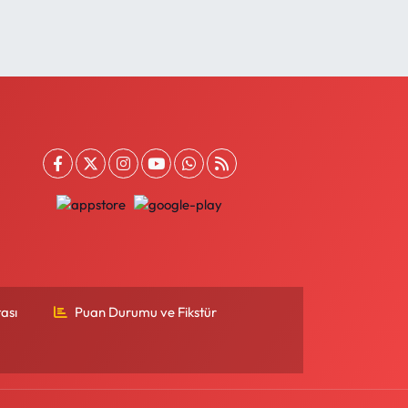
ası
Puan Durumu ve Fikstür