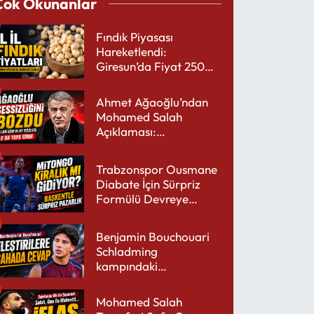
Çok Okunanlar
Fındık Piyasası
Hareketlendi:
Giresun’da Fiyat 250
TL’yi Gördü
Ahmet Ağaoğlu’ndan
Mohamed Salah
Açıklaması:
Trabzonspor’a Çok
Yakışır
Trabzonspor Ousmane
Diabate İçin Sürpriz
Formülü Devreye
Sokuyor
Benjamin Bouchouari
Schladming
kampındaki
performansıyla şaşırttı
Mohamed Salah