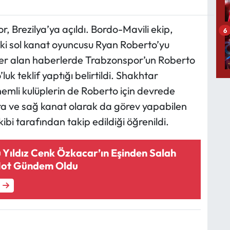
 Brezilya’ya açıldı. Bordo-Mavili ekip,
6
i sol kanat oyuncusu Ryan Roberto’yu
yer alan haberlerde Trabzonspor’un Roberto
uk teklif yaptığı belirtildi. Shakhtar
emli kulüplerin de Roberto için devrede
ra ve sağ kanat olarak da görev yapabilen
bi tarafından takip edildiği öğrenildi.
 Yıldız Cenk Özkacar’ın Eşinden Salah
Not Gündem Oldu