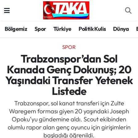
Bölgemiz
Trabzon Nöbetçi Eczaneler
Bölgemiz
Spor
Türkiye
Politik Kulis
Dünya
Spor
Trabzon Hava Durumu
SPOR
Türkiye
Trabzon Trafik Yoğunluk Haritası
Trabzonspor’dan Sol
Kanada Genç Dokunuş; 20
Kültür/Sanat
Süper Lig Puan Durumu ve Fikstür
Yaşındaki Transfer Yetenek
Politika
Tüm Manşetler
Listede
Politik Kulis
Son Dakika Haberleri
Trabzonspor, sol kanat transferi için Zulte
Waregem forması giyen 20 yaşındaki Joseph
Dünya
Haber Arşivi
Opoku’yu gündemine aldı. Scout ekibinden
olumlu rapor alan genç oyuncu için girişimlerin
Magazin
başladığı öğrenildi.