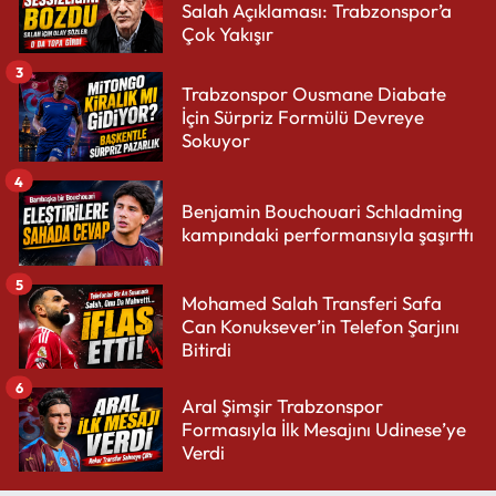
Salah Açıklaması: Trabzonspor’a
Çok Yakışır
3
Trabzonspor Ousmane Diabate
İçin Sürpriz Formülü Devreye
Sokuyor
4
Benjamin Bouchouari Schladming
kampındaki performansıyla şaşırttı
5
Mohamed Salah Transferi Safa
Can Konuksever’in Telefon Şarjını
Bitirdi
6
Aral Şimşir Trabzonspor
Formasıyla İlk Mesajını Udinese’ye
Verdi