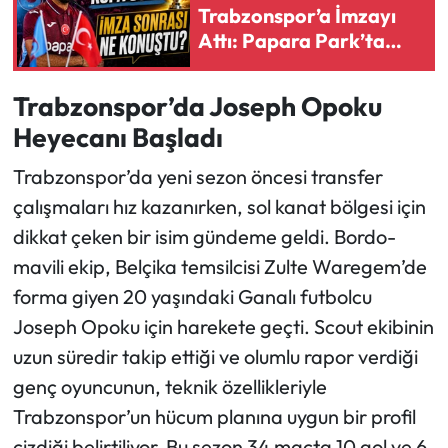
Trabzonspor’a İmzayı
Attı: Papara Park’ta
Ekonomi
Tarihi Gece
Sağlık
Trabzonspor’da Joseph Opoku
Heyecanı Başladı
Turizm
Trabzonspor’da yeni sezon öncesi transfer
Teknoloji
çalışmaları hız kazanırken, sol kanat bölgesi için
dikkat çeken bir isim gündeme geldi. Bordo-
mavili ekip, Belçika temsilcisi Zulte Waregem’de
forma giyen 20 yaşındaki Ganalı futbolcu
Joseph Opoku için harekete geçti. Scout ekibinin
uzun süredir takip ettiği ve olumlu rapor verdiği
genç oyuncunun, teknik özellikleriyle
Trabzonspor’un hücum planına uygun bir profil
çizdiği belirtiliyor. Bu sezon 34 maçta 10 gol ve 6