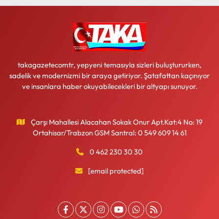
takagazetecomtr, yepyeni temasıyla sizleri buluştururken,
sadelik ve modernizmi bir araya getiriyor. Şatafattan kaçınıyor
ve insanlara haber okuyabilecekleri bir altyapı sunuyor.
Çarşı Mahallesi Alacahan Sokak Onur Apt.Kat:4 No: 19
Ortahisar/Trabzon GSM Santral: 0 549 609 14 61
0 462 230 30 30
[email protected]