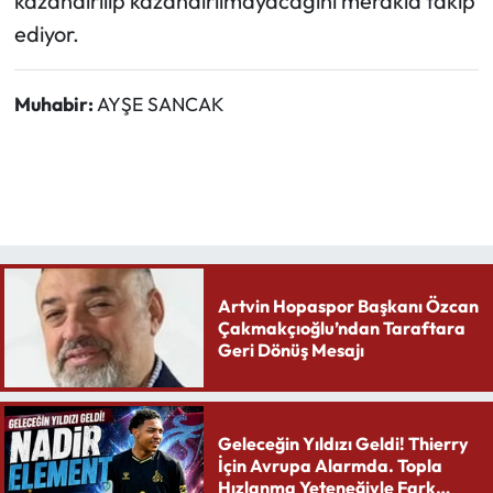
kazandırılıp kazandırılmayacağını merakla takip
ediyor.
Muhabir:
AYŞE SANCAK
Artvin Hopaspor Başkanı Özcan
Çakmakçıoğlu’ndan Taraftara
Geri Dönüş Mesajı
Geleceğin Yıldızı Geldi! Thierry
İçin Avrupa Alarmda. Topla
Hızlanma Yeteneğiyle Fark