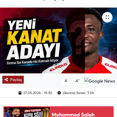
Mektup Galeri
Röportaj
Manşet
Köşe Yazıları
Karikatür Galeri
BIK
Paylaş
-
+
A
A
ASTROLOJİ
27.05.2026 - 19:30
Okunma Süresi: 3 Dk
Spor Yazıları
Muhammed Salah
Mektup Galeri