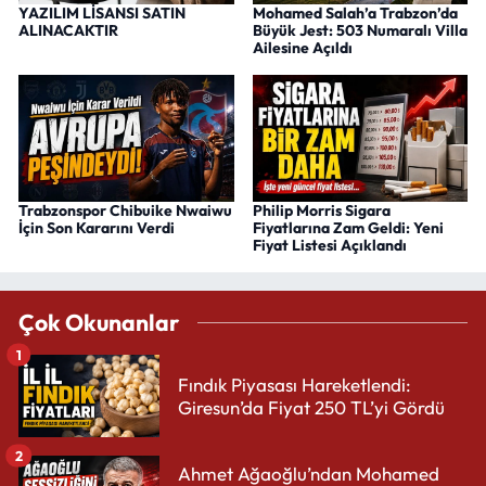
YAZILIM LİSANSI SATIN
Mohamed Salah’a Trabzon’da
ALINACAKTIR
Büyük Jest: 503 Numaralı Villa
Ailesine Açıldı
Trabzonspor Chibuike Nwaiwu
Philip Morris Sigara
İçin Son Kararını Verdi
Fiyatlarına Zam Geldi: Yeni
Fiyat Listesi Açıklandı
Çok Okunanlar
1
Fındık Piyasası Hareketlendi:
Giresun’da Fiyat 250 TL’yi Gördü
2
Ahmet Ağaoğlu’ndan Mohamed