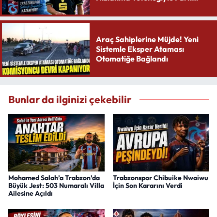
Yaratıyor
Araç Sahiplerine Müjde! Yeni
Sistemle Eksper Ataması
Otomatiğe Bağlandı
Bunlar da ilginizi çekebilir
Mohamed Salah’a Trabzon’da
Trabzonspor Chibuike Nwaiwu
Büyük Jest: 503 Numaralı Villa
İçin Son Kararını Verdi
Ailesine Açıldı