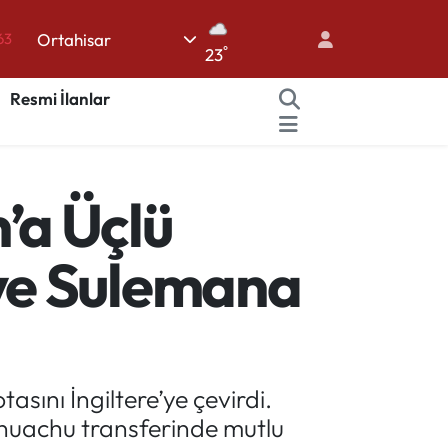
Ortahisar
%0
°
23
08
Resmi İlanlar
%0
45
70
’a Üçlü
63
ve Sulemana
sını İngiltere’ye çevirdi.
 Onuachu transferinde mutlu