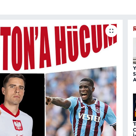
Y
S
A
T
C
İ