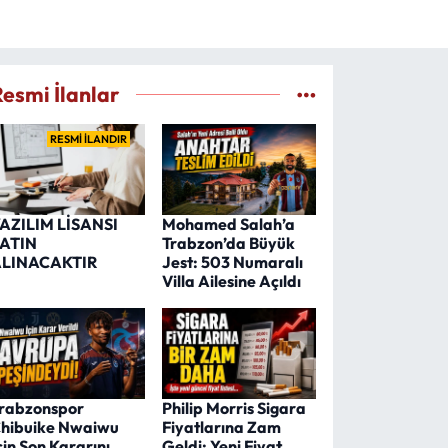
Resmi İlanlar
RESMİ İLANDIR
AZILIM LİSANSI
Mohamed Salah’a
ATIN
Trabzon’da Büyük
LINACAKTIR
Jest: 503 Numaralı
Villa Ailesine Açıldı
rabzonspor
Philip Morris Sigara
hibuike Nwaiwu
Fiyatlarına Zam
çin Son Kararını
Geldi: Yeni Fiyat