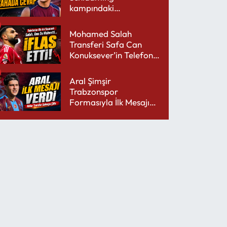
kampındaki
performansıyla şaşırttı
Mohamed Salah
Transferi Safa Can
Konuksever’in Telefon
Şarjını Bitirdi
Aral Şimşir
Trabzonspor
Formasıyla İlk Mesajını
Udinese’ye Verdi