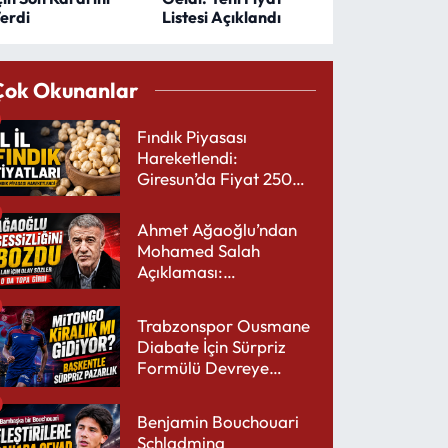
erdi
Listesi Açıklandı
Çok Okunanlar
Fındık Piyasası
Hareketlendi:
Giresun’da Fiyat 250
TL’yi Gördü
Ahmet Ağaoğlu’ndan
Mohamed Salah
Açıklaması:
Trabzonspor’a Çok
Yakışır
Trabzonspor Ousmane
Diabate İçin Sürpriz
Formülü Devreye
Sokuyor
Benjamin Bouchouari
Schladming