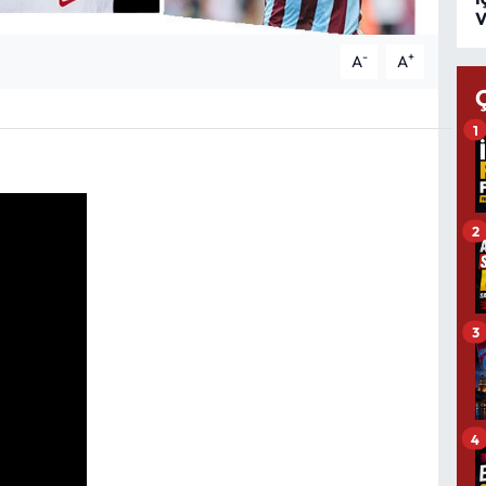
V
-
+
A
A
1
2
3
4