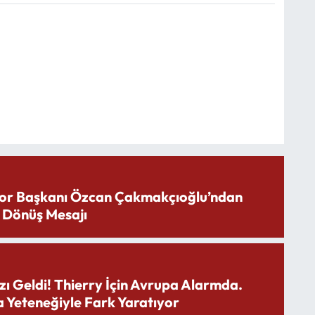
or Başkanı Özcan Çakmakçıoğlu’ndan
 Dönüş Mesajı
zı Geldi! Thierry İçin Avrupa Alarmda.
 Yeteneğiyle Fark Yaratıyor