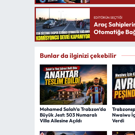
EDITÖRÜN SEÇTIĞI
Araç Sahipleri
Otomatiğe Bağ
Bunlar da ilginizi çekebilir
Mohamed Salah’a Trabzon’da
Trabzonsp
Büyük Jest: 503 Numaralı
Nwaiwu İç
Villa Ailesine Açıldı
Verdi