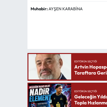
Muhabir:
AYŞEN KARABİNA
EDITÖRÜN SEÇTIĞI
Artvin Hopasp
Taraftara Geri
EDITÖRÜN SEÇTIĞI
Geleceğin Yıldı
Topla Hızlanma