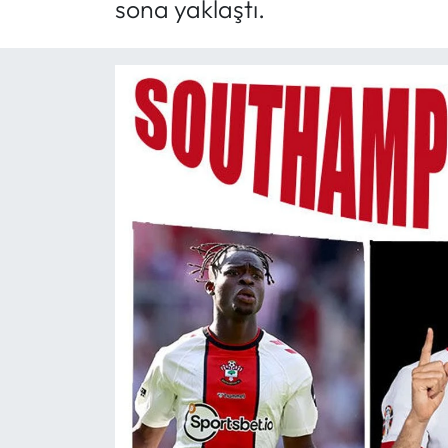
sona yaklaştı.
Mektup Galeri
Röportaj
Manşet
Köşe Yazıları
Karikatür Galeri
BIK
ASTROLOJİ
Spor Yazıları
Mektup Galeri