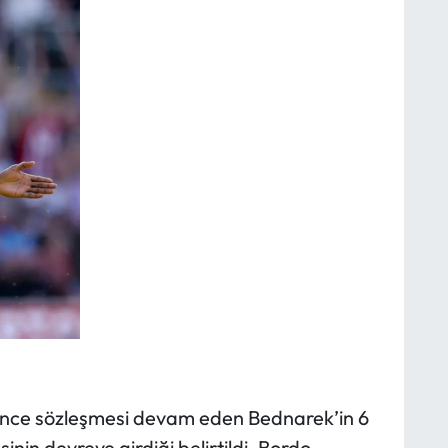
ince sözleşmesi devam eden Bednarek’in 6
nin devreye girdiği belirtildi. Bordo-