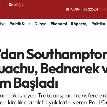
E
ARŞİV
DOLAR
47,6704
EURO
55,0406
%-0.
iye
Politik Kulis
Dünya
Ekonomi
Röportaj
Politika
STERLİN
64,2143
GRAM ALTIN
6510.40
%0.
BİST100
13.799
%
’dan Southampton
BITCOIN
64.225,61
%-0.
uachu, Bednarek 
ım Başladı
kurmak isteyen Trabzonspor, transferde rota
zon kiralık olarak büyük katkı veren Paul