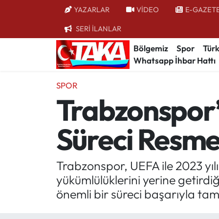
YAZARLAR
VİDEO
E-GAZET
SERİ İLANLAR
Bölgemiz
Trabzon Nöbetçi Eczaneler
Bölgemiz
Spor
Türk
Whatsapp İhbar Hattı
Spor
Trabzon Hava Durumu
SPOR
Türkiye
Trabzon Trafik Yoğunluk Haritası
Trabzonspor’
Kültür/Sanat
Süper Lig Puan Durumu ve Fikstür
Süreci Resm
Politika
Tüm Manşetler
Politik Kulis
Son Dakika Haberleri
Trabzonspor, UEFA ile 2023 yı
yükümlülüklerini yerine getirdiğ
Dünya
Haber Arşivi
önemli bir süreci başarıyla ta
Magazin