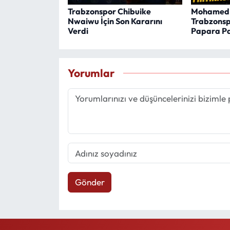
Trabzonspor Chibuike
Mohamed 
Nwaiwu İçin Son Kararını
Trabzonspo
Verdi
Papara Pa
Yorumlar
Gönder