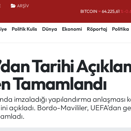
E
ARŞİV
BITCOIN
64.225,61
%-0.
DOLAR
47,7143
%0.
iye
Politik Kulis
Dünya
Ekonomi
Röportaj
Politika
EURO
55,0317
%-0.
STERLİN
64,2463
%0.
GRAM ALTIN
6510.40
%0.
dan Tarihi Açıkl
BİST100
13.799
%
en Tamamlandı
lında imzaladığı yapılandırma anlaşması
ini açıkladı. Bordo-Mavililer, UEFA’dan gel
mamladı.