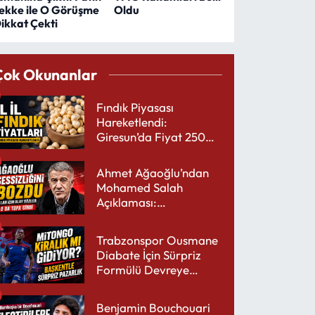
ekke ile O Görüşme
Oldu
ikkat Çekti
Çok Okunanlar
Fındık Piyasası
Hareketlendi:
Giresun’da Fiyat 250
TL’yi Gördü
Ahmet Ağaoğlu’ndan
Mohamed Salah
Açıklaması:
Trabzonspor’a Çok
Yakışır
Trabzonspor Ousmane
Diabate İçin Sürpriz
Formülü Devreye
Sokuyor
Benjamin Bouchouari