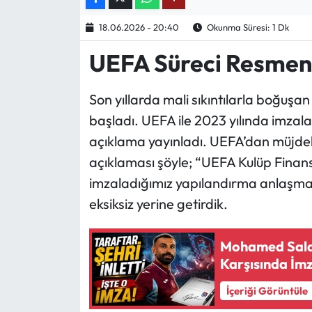
18.06.2026 - 20:40
Okunma Süresi: 1 Dk
Ekonomi
UEFA Süreci Resme
Sağlık
Son yıllarda mali sıkıntılarla boğuş
Turizm
başladı. UEFA ile 2023 yılında imzala
Teknoloji
açıklama yayınladı. UEFA’dan müjdel
açıklaması şöyle; “UEFA Kulüp Finan
imzaladığımız yapılandırma anlaşma
eksiksiz yerine getirdik.
Mohamed Salah
Karşısında İm
İçeriği Görüntüle