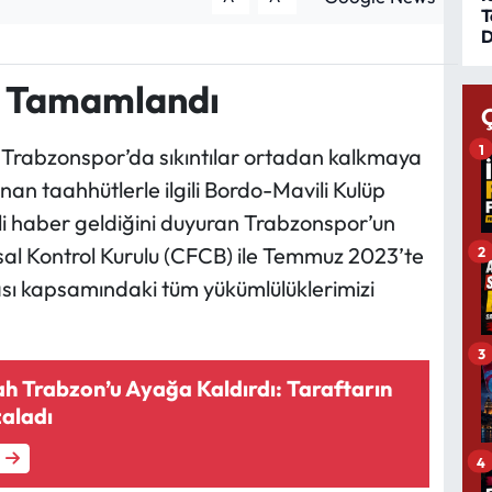
T
D
n Tamamlandı
1
an Trabzonspor’da sıkıntılar ortadan kalkmaya
nan taahhütlerle ilgili Bordo-Mavili Kulüp
i haber geldiğini duyuran Trabzonspor’un
sal Kontrol Kurulu (CFCB) ile Temmuz 2023’te
2
sı kapsamındaki tüm yükümlülüklerimizi
3
 Trabzon’u Ayağa Kaldırdı: Taraftarın
zaladı
4