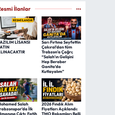
Resmi İlanlar
RESMİ İLANDIR
AZILIM LİSANSI
Sarı Fırtına Seyfettin
ATIN
Çakıral'dan tüm
LINACAKTIR
Trabzon'a Çağrı;
“Salah’ın Gelişini
Hep Beraber
Ganita’da
Kutlayalım”
ohamed Salah
2026 Fındık Alım
rabzonspor’da İlk
Fiyatları Açıklandı:
dmanına Çıktı: Fatih
TMO Rakamları Belli