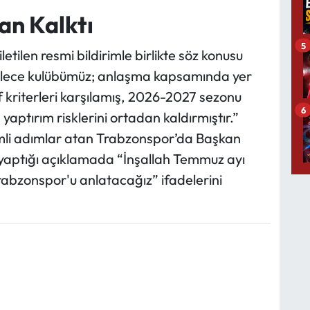
an Kalktı
5
ilen resmi bildirimle birlikte söz konusu
ylece kulübümüz; anlaşma kapsamında yer
f kriterleri karşılamış, 2026-2027 sezonu
6
aptırım risklerini ortadan kaldırmıştır.”
mli adımlar atan Trabzonspor’da Başkan
yaptığı açıklamada “İnşallah Temmuz ayı
 Trabzonspor'u anlatacağız” ifadelerini