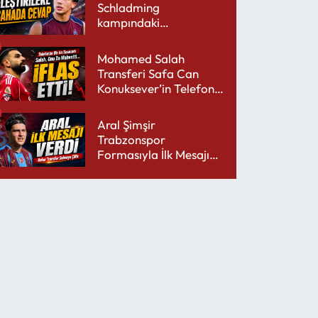
Schladming
kampındaki
performansıyla şaşırttı
Mohamed Salah
Transferi Safa Can
Konuksever’in Telefon
Şarjını Bitirdi
Aral Şimşir
Trabzonspor
Formasıyla İlk Mesajını
Udinese’ye Verdi