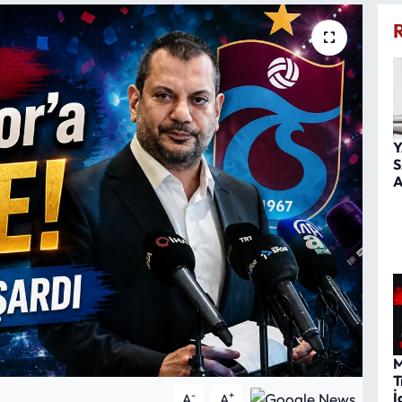
Y
S
A
M
T
İ
-
+
A
A