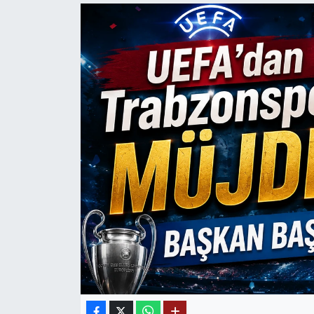
Mektup Galeri
Röportaj
Manşet
Köşe Yazıları
Karikatür Galeri
BIK
ASTROLOJİ
Spor Yazıları
Mektup Galeri