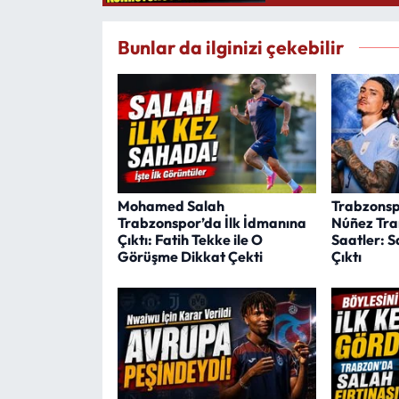
Bunlar da ilginizi çekebilir
Mohamed Salah
Trabzonsp
Trabzonspor’da İlk İdmanına
Núñez Tran
Çıktı: Fatih Tekke ile O
Saatler: 
Görüşme Dikkat Çekti
Çıktı