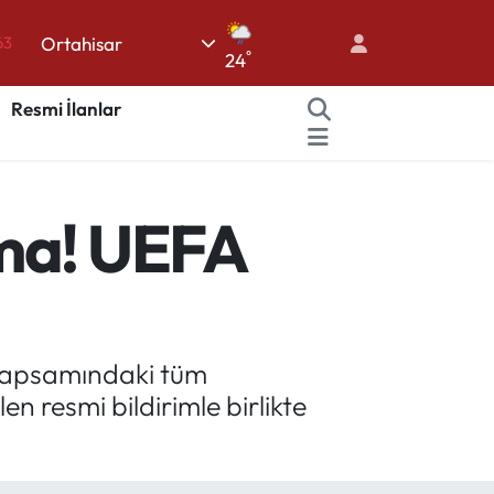
Ortahisar
63
°
24
16
Resmi İlanlar
02
07
45
ama! UEFA
70
 kapsamındaki tüm
en resmi bildirimle birlikte