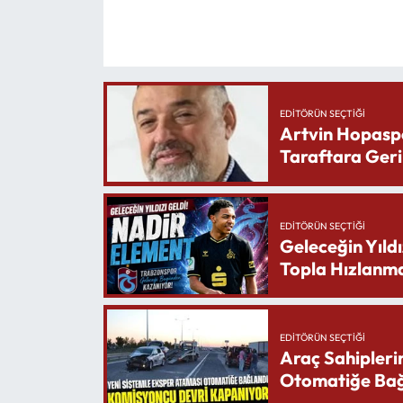
EDITÖRÜN SEÇTIĞI
Artvin Hopasp
Taraftara Geri
EDITÖRÜN SEÇTIĞI
Geleceğin Yıldı
Topla Hızlanma
EDITÖRÜN SEÇTIĞI
Araç Sahipleri
Otomatiğe Bağ