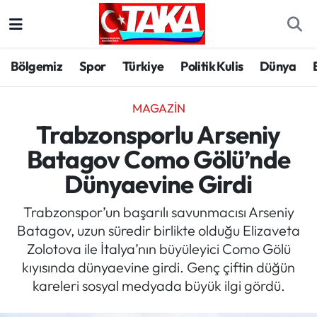
Bölgemiz
Trabzon Nöbetçi Eczaneler
Bölgemiz
Spor
Türkiye
Politik Kulis
Dünya
Spor
Trabzon Hava Durumu
MAGAZIN
Türkiye
Trabzon Trafik Yoğunluk Haritası
Trabzonsporlu Arseniy
Batagov Como Gölü’nde
Kültür/Sanat
Süper Lig Puan Durumu ve Fikstür
Dünyaevine Girdi
Politika
Tüm Manşetler
Trabzonspor’un başarılı savunmacısı Arseniy
Batagov, uzun süredir birlikte olduğu Elizaveta
Politik Kulis
Son Dakika Haberleri
Zolotova ile İtalya’nın büyüleyici Como Gölü
kıyısında dünyaevine girdi. Genç çiftin düğün
Dünya
Haber Arşivi
kareleri sosyal medyada büyük ilgi gördü.
Magazin