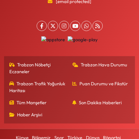
[email protected]
Trabzon Nöbetçi
Trabzon Hava Durumu
Eczaneler
Trabzon Trafik Yoğunluk
Puan Durumu ve Fikstür
Haritası
Tüm Manşetler
Son Dakika Haberleri
Haber Arşivi
Künye
Bölgemiz
Spor
Türkiye
Dünya
Röportaj