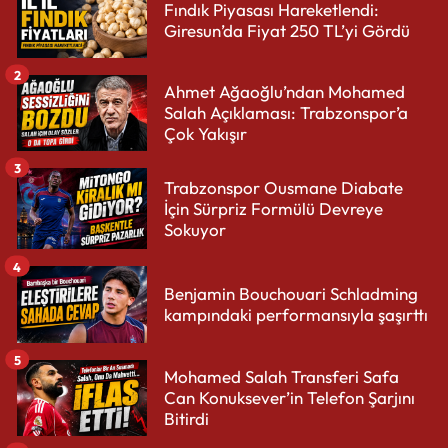
Fındık Piyasası Hareketlendi:
Giresun’da Fiyat 250 TL’yi Gördü
2
Ahmet Ağaoğlu’ndan Mohamed
Salah Açıklaması: Trabzonspor’a
Çok Yakışır
3
Trabzonspor Ousmane Diabate
İçin Sürpriz Formülü Devreye
Sokuyor
4
Benjamin Bouchouari Schladming
kampındaki performansıyla şaşırttı
5
Mohamed Salah Transferi Safa
Can Konuksever’in Telefon Şarjını
Bitirdi