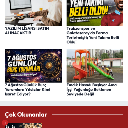
YAZILIM LİSANSI SATIN
Trabzonspor ve
ALINACAKTIR
Galatasaray’da Forma
Terletmişti; Yeni Takımı Belli
Oldu!
7 Ağustos Günlük Burç
Fındık Hasadı Başlıyor Ama
Yorumları: Yıldızlar Kimi
İşçi Yoğunluğu Beklenen
İşaret Ediyor?
Seviyede Değil
Çok Okunanlar
1