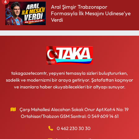
6
Aral Şimşir Trabzonspor
Formasıyla İlk Mesajını Udinese’ye
Verdi
takagazetecomtr, yepyeni temasıyla sizleri buluştururken,
sadelik ve modernizmi bir araya getiriyor. Şatafattan kaçınıyor
ve insanlara haber okuyabilecekleri bir altyapı sunuyor.
Çarşı Mahallesi Alacahan Sokak Onur Apt.Kat:4 No: 19
Ortahisar/Trabzon GSM Santral: 0 549 609 14 61
0 462 230 30 30