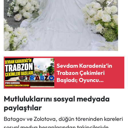
Sevdam Karadeniz’in
Trabzon Çekimleri
Başladı; Oyuncu
Kadrosunda Karadenizli
İsimler Öne Çıkıyor
Mutluluklarını sosyal medyada
paylaştılar
Batagov ve Zolotova, düğün töreninden kareleri
sosyal medya hesaplarından takipçileriyle