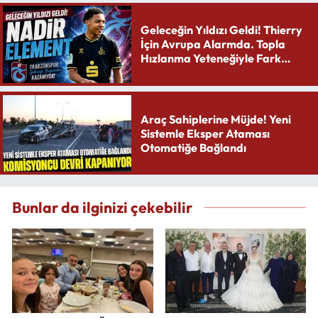
Geleceğin Yıldızı Geldi! Thierry
İçin Avrupa Alarmda. Topla
Hızlanma Yeteneğiyle Fark
Yaratıyor
Araç Sahiplerine Müjde! Yeni
Sistemle Eksper Ataması
Otomatiğe Bağlandı
Bunlar da ilginizi çekebilir