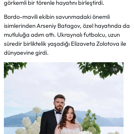
görkemli bir törenle hayatını birleştirdi.
Ekonomi
Bordo-mavili ekibin savunmadaki önemli
isimlerinden Arseniy Batagov, özel hayatında da
Sağlık
mutluluğa adım attı. Ukraynalı futbolcu, uzun
süredir birliktelik yaşadığı Elizaveta Zolotova ile
Turizm
dünyaevine girdi.
Teknoloji