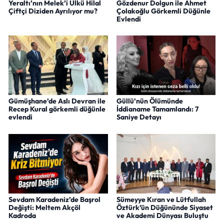
Yeraltı’nın Melek’i Ülkü Hilal
Gözdenur Dolgun ile Ahmet
Çiftçi Diziden Ayrılıyor mu?
Çolakoğlu Görkemli Düğünle
Evlendi
Gümüşhane’de Aslı Devran ile
Güllü’nün Ölümünde
Recep Kural görkemli düğünle
İddianame Tamamlandı: 7
evlendi
Saniye Detayı
Sevdam Karadeniz’de Başrol
Sümeyye Kıran ve Lütfullah
Değişti: Meltem Akçöl
Öztürk’ün Düğününde Siyaset
Kadroda
ve Akademi Dünyası Buluştu