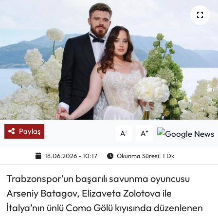
Mektup Galeri
Röportaj
Manşet
Köşe Yazıları
Karikatür Galeri
Paylaş
-
+
A
A
BIK
18.06.2026 - 10:17
Okunma Süresi: 1 Dk
ASTROLOJİ
Trabzonspor’un başarılı savunma oyuncusu
Spor Yazıları
Arseniy Batagov, Elizaveta Zolotova ile
İtalya’nın ünlü Como Gölü kıyısında düzenlenen
Mektup Galeri