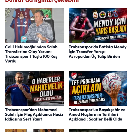
Celil Hekimoğlu’ndan Salah
Trabzonspor’da Batista Mendy
Transferine Olay Yorum:
İçin Transfer Yarışı:
Trabzonspor 1 Taşla 100 Kuş
Avrupa’dan Üç Talip Birden
Vurdu
Trabzonspor’dan Mohamed
Trabzonspor’un Başakşehir ve
Salah İçin Flaş Açıklama: Haciz
Amed Maçlarının Tarihleri
İddiasına Sert Yanıt
Açıklandı: Saatler Belli Oldu