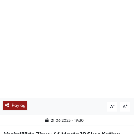
Mektup Galeri
Röportaj
Manşet
Köşe Yazıları
Karikatür Galeri
BIK
ASTROLOJİ
Paylaş
-
+
A
A
Spor Yazıları
21.06.2025 - 19:30
Mektup Galeri