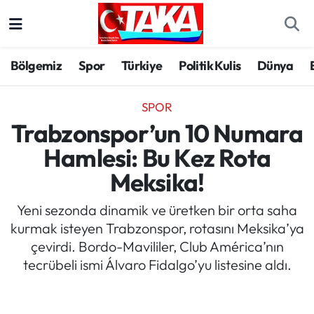
Bölgemiz
Trabzon Nöbetçi Eczaneler
Bölgemiz
Spor
Türkiye
Politik Kulis
Dünya
Spor
Trabzon Hava Durumu
SPOR
Türkiye
Trabzon Trafik Yoğunluk Haritası
Trabzonspor’un 10 Numara
Hamlesi: Bu Kez Rota
Kültür/Sanat
Süper Lig Puan Durumu ve Fikstür
Meksika!
Politika
Tüm Manşetler
Yeni sezonda dinamik ve üretken bir orta saha
kurmak isteyen Trabzonspor, rotasını Meksika’ya
Politik Kulis
Son Dakika Haberleri
çevirdi. Bordo-Mavililer, Club América’nın
tecrübeli ismi Álvaro Fidalgo’yu listesine aldı.
Dünya
Haber Arşivi
Magazin