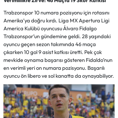
Verimlilikte Zirve: 46 Maçta 19 Skor Katkısı
Trabzonspor 10 numara pozisyonu için rotasını
Ekonomi
Amerika’ya doğru kırdı. Liga MX Apertura Ligi
Sağlık
America Kulübü oyuncusu Álvaro Fidalgo
Trabzonspor’un gündemine geldi. 28 yaşındaki
Turizm
oyuncu geçen sezon takımında 46 maça
çıkarken 10 gol 9 asist katkısı üretti. Pek çok
Teknoloji
mevkide oynama başarısı gösteren Fidaldo’nun
en verimli yeri on numara pozisyonu. Başarılı
oyuncu ön libero ve sol kanatta da oynayabiliyor.