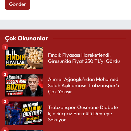
Gönder
Çok Okunanlar
1
Fındık Piyasası Hareketlendi:
Giresun’da Fiyat 250 TL’yi Gördü
2
Ahmet Ağaoğlu’ndan Mohamed
Salah Açıklaması: Trabzonspor’a
Çok Yakışır
3
Trabzonspor Ousmane Diabate
İçin Sürpriz Formülü Devreye
Sokuyor
4