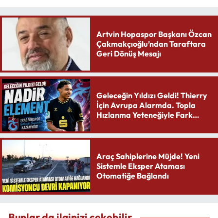
Artvin Hopaspor Başkanı Özcan
Çakmakçıoğlu’ndan Taraftara
Geri Dönüş Mesajı
Geleceğin Yıldızı Geldi! Thierry
İçin Avrupa Alarmda. Topla
Hızlanma Yeteneğiyle Fark
Yaratıyor
Araç Sahiplerine Müjde! Yeni
Sistemle Eksper Ataması
Otomatiğe Bağlandı
Bunlar da ilginizi çekebilir