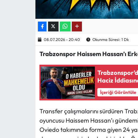
Ekonomi
Sağlık
08.07.2026 - 20:40
Okunma Süresi: 1 Dk
Turizm
Trabzonspor Haissem Hassan’ı Erke
Teknoloji
Trabzonspor’d
Haciz İddiasın
İçeriği Görüntüle
Transfer çalışmalarını sürdüren Trab
oyuncusu Haissem Hassan’ı gündemine
Oviedo takımında forma giyen 24 yaş