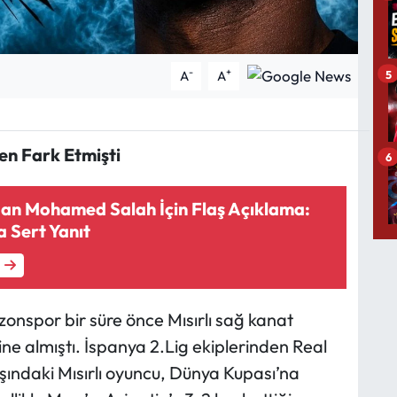
-
+
5
A
A
n Fark Etmişti
6
an Mohamed Salah İçin Flaş Açıklama:
a Sert Yanıt
zonspor bir süre önce Mısırlı sağ kanat
 almıştı. İspanya 2.Lig ekiplerinden Real
ındaki Mısırlı oyuncu, Dünya Kupası’na