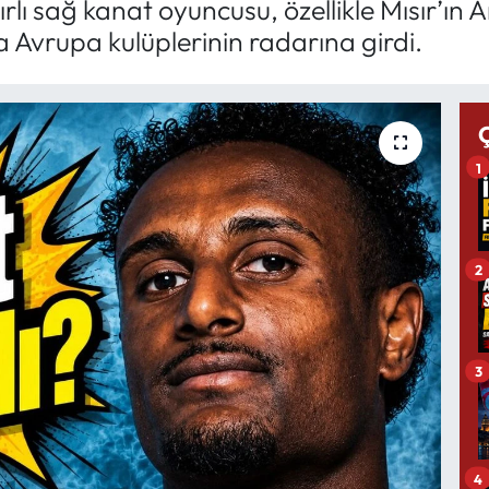
lı sağ kanat oyuncusu, özellikle Mısır’ın A
 Avrupa kulüplerinin radarına girdi.
1
2
3
4