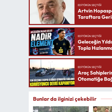
EDITÖRÜN SEÇTIĞI
Artvin Hopasp
Taraftara Geri
EDITÖRÜN SEÇTIĞI
Geleceğin Yıldı
Topla Hızlanma
EDITÖRÜN SEÇTIĞI
Araç Sahipleri
Otomatiğe Bağ
Bunlar da ilginizi çekebilir