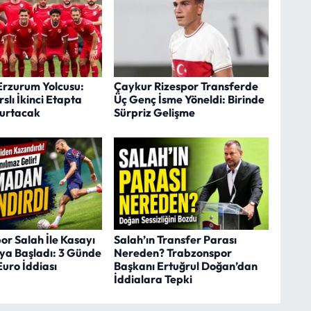
Erzurum Yolcusu:
Çaykur Rizespor Transferde
slı İkinci Etapta
Üç Genç İsme Yöneldi: Birinde
turtacak
Sürpriz Gelişme
r Salah İle Kasayı
Salah’ın Transfer Parası
a Başladı: 3 Günde
Nereden? Trabzonspor
Euro İddiası
Başkanı Ertuğrul Doğan’dan
İddialara Tepki