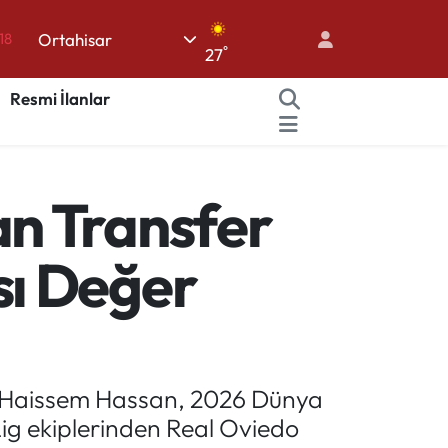
18
Ortahisar
°
27
18
Resmi İlanlar
32
38
03
n Transfer
14
sı Değer
ğı Haissem Hassan, 2026 Dünya
Lig ekiplerinden Real Oviedo