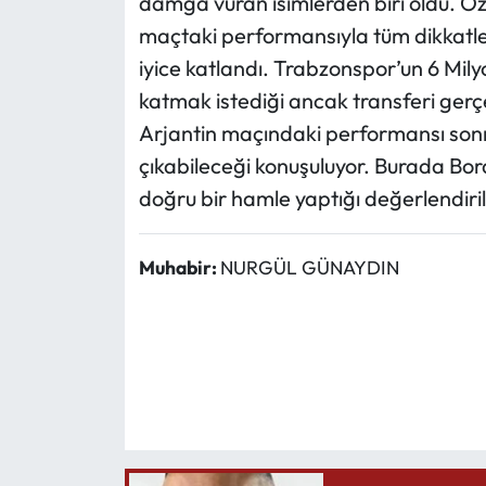
damga vuran isimlerden biri oldu. Özel
maçtaki performansıyla tüm dikkatle
iyice katlandı. Trabzonspor’un 6 Mil
katmak istediği ancak transferi ger
Arjantin maçındaki performansı sonr
çıkabileceği konuşuluyor. Burada Bord
doğru bir hamle yaptığı değerlendiril
Muhabir:
NURGÜL GÜNAYDIN