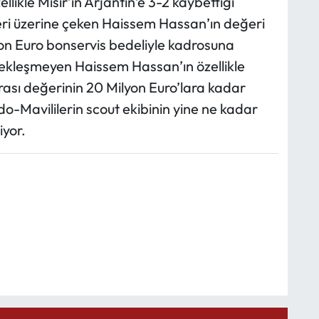
likle Mısır’ın Arjantin’e 3-2 kaybettiği
ri üzerine çeken Haissem Hassan’ın değeri
yon Euro bonservis bedeliyle kadrosuna
çekleşmeyen Haissem Hassan’ın özellikle
ası değerinin 20 Milyon Euro’lara kadar
o-Mavililerin scout ekibinin yine ne kadar
iyor.