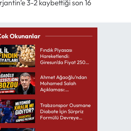
rjantin’e 3-2 kaybettiği son 16
Çok Okunanlar
Fındık Piyasası
Hareketlendi:
Giresun’da Fiyat 250
TL’yi Gördü
Ahmet Ağaoğlu’ndan
Mohamed Salah
Açıklaması:
Trabzonspor’a Çok
Yakışır
Trabzonspor Ousmane
Diabate İçin Sürpriz
Formülü Devreye
Sokuyor