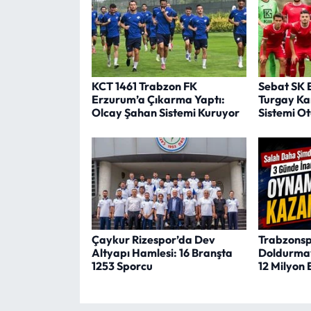
KCT 1461 Trabzon FK
Sebat SK 
Erzurum’a Çıkarma Yaptı:
Turgay Kar
Olcay Şahan Sistemi Kuruyor
Sistemi O
Çaykur Rizespor’da Dev
Trabzonspo
Altyapı Hamlesi: 16 Branşta
Doldurmay
1253 Sporcu
12 Milyon 