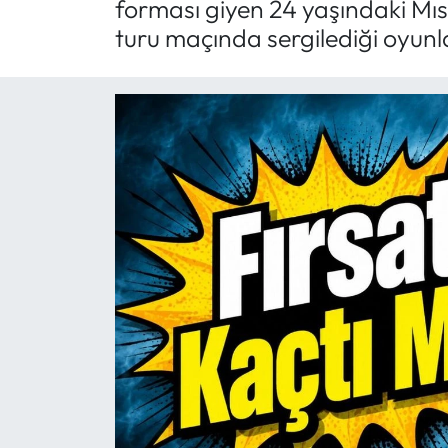
forması giyen 24 yaşındaki Mısır
turu maçında sergilediği oyunla
Mektup Galeri
Röportaj
Manşet
Köşe Yazıları
Karikatür Galeri
BIK
ASTROLOJİ
Spor Yazıları
Mektup Galeri