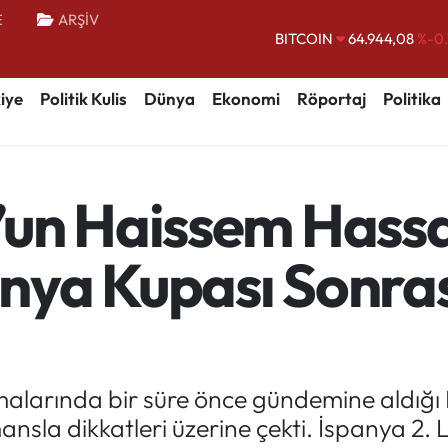
E
ARŞİV
BITCOIN
64.944,08
%-0.
DOLAR
47,7436
%0.
iye
Politik Kulis
Dünya
Ekonomi
Röportaj
Politika
EURO
55,2510
%0.
STERLİN
64,4811
%0.
GRAM ALTIN
6660.55
%0.
un Haissem Hassa
BİST100
13.779
%-
nya Kupası Sonra
şmalarında bir süre önce gündemine aldı
nsla dikkatleri üzerine çekti. İspanya 2. 