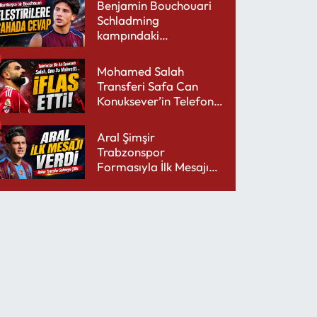
Benjamin Bouchouari
Schladming
kampındaki
performansıyla şaşırttı
Mohamed Salah
Transferi Safa Can
Konuksever’in Telefon
Şarjını Bitirdi
Aral Şimşir
Trabzonspor
Formasıyla İlk Mesajını
Udinese’ye Verdi