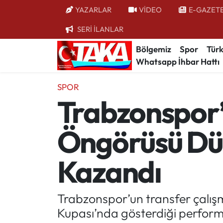
YAZARLAR
VİDEO
E-GAZET
SERİ İLANLAR
Bölgemiz
Trabzon Nöbetçi Eczaneler
Bölgemiz
Spor
Türk
Whatsapp İhbar Hattı
Spor
Trabzon Hava Durumu
SPOR
Türkiye
Trabzon Trafik Yoğunluk Haritası
Trabzonspor’
Kültür/Sanat
Süper Lig Puan Durumu ve Fikstür
Öngörüsü Dü
Politika
Tüm Manşetler
Kazandı
Politik Kulis
Son Dakika Haberleri
Dünya
Haber Arşivi
Trabzonspor’un transfer çalı
Kupası’nda gösterdiği performa
Magazin