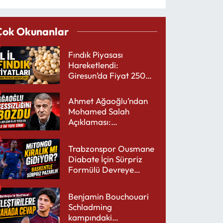
Çok Okunanlar
Fındık Piyasası
Hareketlendi:
Giresun’da Fiyat 250
TL’yi Gördü
Ahmet Ağaoğlu’ndan
Mohamed Salah
Açıklaması:
Trabzonspor’a Çok
Yakışır
Trabzonspor Ousmane
Diabate İçin Sürpriz
Formülü Devreye
Sokuyor
Benjamin Bouchouari
Schladming
kampındaki