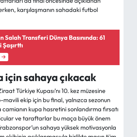
ftarları da final öncesinde açıklanan
rken, karşılaşmanın sahadaki futbol
n Salah Transferi Dünya Basınında: 61
 Şaşırttı
 için sahaya çıkacak
raat Türkiye Kupası’nı 10. kez müzesine
avili ekip için bu final, yalnızca sezonun
 camianın kupa hasretini sonlandırma fırsatı
olcular ve taraftarlar bu maça büyük önem
Trabzonspor’un sahaya yüksek motivasyonla
m ekibinin açıklanmasıyla birlikte maçın tüm