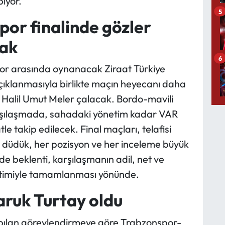
ıyor.
5
or finalinde gözler
cak
6
 arasında oynanacak Ziraat Türkiye
açıklanmasıyla birlikte maçın heyecanı daha
ü Halil Umut Meler çalacak. Bordo-mavili
arşılaşmada, sahadaki yönetim kadar VAR
e takip edilecek. Final maçları, telafisi
 düdük, her pozisyon ve her inceleme büyük
 beklenti, karşılaşmanın adil, net ve
etimiyle tamamlanması yönünde.
ruk Turtay oldu
pılan görevlendirmeye göre Trabzonspor-