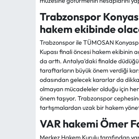
müzesine götürmenin hesaplarını yap
Trabzonspor Konyasp
hakem ekibinde ola
Trabzonspor ile TÜMOSAN Konyaspor
Kupası finali öncesi hakem ekibinin 
da arttı. Antalya’daki finalde düdüğ
taraftarların büyük önem verdiği k
odasından gelecek kararlar da dikkatl
olmayan mücadeleler olduğu için her
önem taşıyor. Trabzonspor cephesinde
tartışmalardan uzak bir hakem yön
VAR hakemi Ömer Fa
Merkez Hakem Kurulu tarafından ya