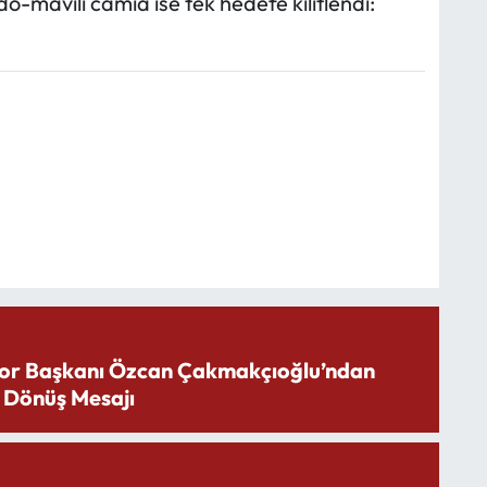
mavili camia ise tek hedefe kilitlendi:
or Başkanı Özcan Çakmakçıoğlu’ndan
 Dönüş Mesajı