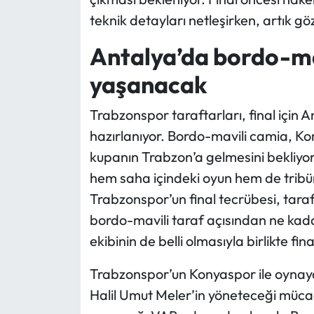
teknik detayları netleşirken, artık g
Antalya’da bordo-mav
yaşanacak
Trabzonspor taraftarları, final için
hazırlanıyor. Bordo-mavili camia, Ko
kupanın Trabzon’a gelmesini bekliy
hem saha içindeki oyun hem de trib
Trabzonspor’un final tecrübesi, tara
bordo-mavili taraf açısından ne kad
ekibinin de belli olmasıyla birlikte f
Trabzonspor’un Konyaspor ile oynayac
Halil Umut Meler’in yöneteceği müc