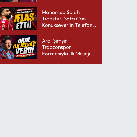
performansıyla şaşırttı
Mohamed Salah
Transferi Safa Can
Konuksever’in Telefon
Şarjını Bitirdi
Aral Şimşir
Trabzonspor
Formasıyla İlk Mesajını
Udinese’ye Verdi