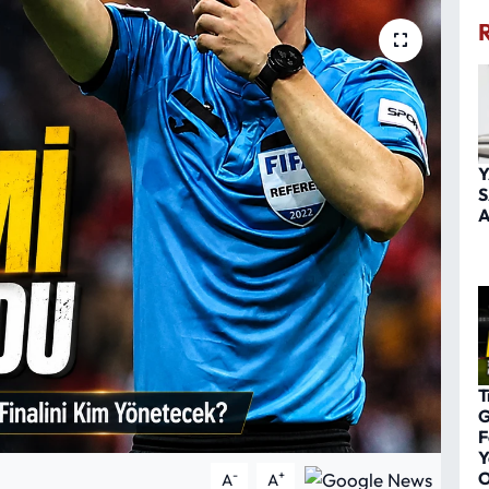
Y
S
A
T
G
F
Y
O
-
+
A
A