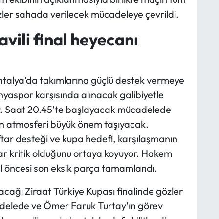
özler sahada verilecek mücadeleye çevrildi.
ili final heyecanı
 Antalya’da takımlarına güçlü destek vermeye
nyaspor karşısında alınacak galibiyetle
or. Saat 20.45’te başlayacak mücadelede
ün atmosferi büyük önem taşıyacak.
ftar desteği ve kupa hedefi, karşılaşmanın
ar kritik olduğunu ortaya koyuyor. Hakem
inal öncesi son eksik parça tamamlandı.
ağı Ziraat Türkiye Kupası finalinde gözler
adelede ve Ömer Faruk Turtay’ın görev