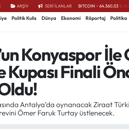
E
ARŞİV
SERİ İLANLAR
DOLAR
47,7143
%0.
EURO
55,0317
%-0.
iye
Politik Kulis
Dünya
Ekonomi
Röportaj
Politika
STERLİN
64,2463
%0.
GRAM ALTIN
6574.81
%1.
un Konyaspor İle
BİST100
13.887
%
e Kupası Finali Ö
 Oldu!
sında Antalya’da oynanacak Ziraat Türkiy
örevini Ömer Faruk Turtay üstlenecek.