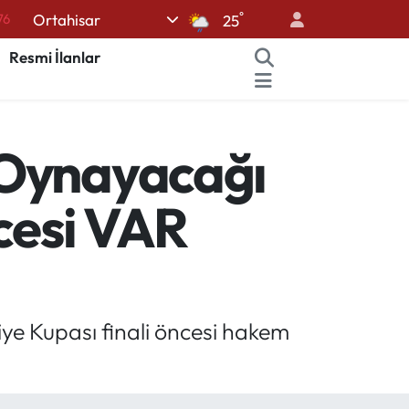
°
Ortahisar
25
16
02
Resmi İlanlar
07
44
 Oynayacağı
64
ncesi VAR
e Kupası finali öncesi hakem