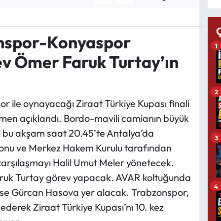
onspor-Konyaspor
1
ev Ömer Faruk Turtay’ın
2
le oynayacağı Ziraat Türkiye Kupası finali
en açıklandı. Bordo-mavili camianın büyük
i bu akşam saat 20.45’te Antalya’da
3
onu ve Merkez Hakem Kurulu tarafından
karşılaşmayı Halil Umut Meler yönetecek.
ruk Turtay görev yapacak. AVAR koltuğunda
4
ise Gürcan Hasova yer alacak. Trabzonspor,
ederek Ziraat Türkiye Kupası’nı 10. kez