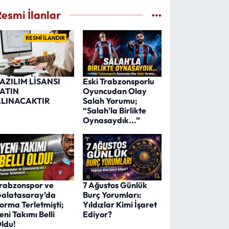
Resmi İlanlar
RESMİ İLANDIR
AZILIM LİSANSI
Eski Trabzonsporlu
ATIN
Oyuncudan Olay
LINACAKTIR
Salah Yorumu;
“Salah'la Birlikte
Oynasaydık...”
rabzonspor ve
7 Ağustos Günlük
alatasaray’da
Burç Yorumları:
orma Terletmişti;
Yıldızlar Kimi İşaret
eni Takımı Belli
Ediyor?
ldu!