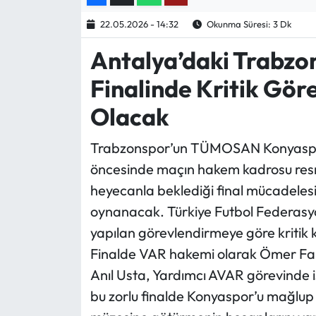
22.05.2026 - 14:32
Okunma Süresi: 3 Dk
Ekonomi
Antalya’daki Trabz
Sağlık
Finalinde Kritik Gör
Turizm
Olacak
Teknoloji
Trabzonspor’un TÜMOSAN Konyaspor i
öncesinde maçın hakem kadrosu resm
heyecanla beklediği final mücadeles
oynanacak. Türkiye Futbol Federasy
yapılan görevlendirmeye göre kritik 
Finalde VAR hakemi olarak Ömer Fa
Anıl Usta, Yardımcı AVAR görevinde 
bu zorlu finalde Konyaspor’u mağlup 