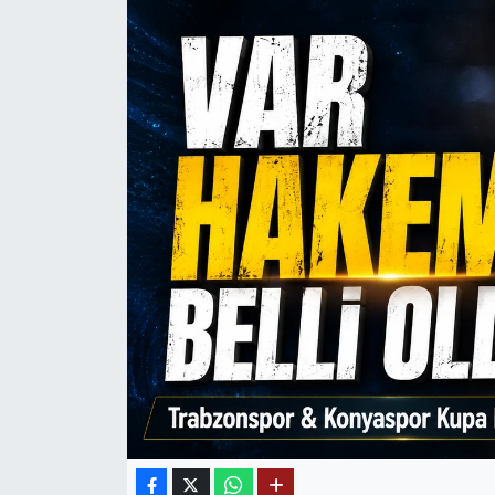
Mektup Galeri
Röportaj
Manşet
Köşe Yazıları
Karikatür Galeri
BIK
ASTROLOJİ
Spor Yazıları
Mektup Galeri