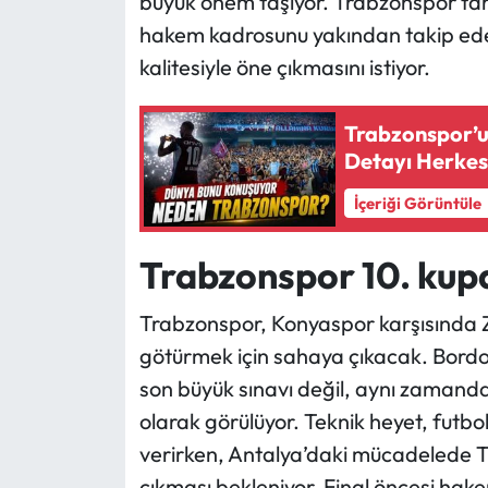
büyük önem taşıyor. Trabzonspor tara
hakem kadrosunu yakından takip ede
kalitesiyle öne çıkmasını istiyor.
Trabzonspor’u
Detayı Herkesi
İçeriği Görüntüle
Trabzonspor 10. kupa
Trabzonspor, Konyaspor karşısında Zi
götürmek için sahaya çıkacak. Bordo-m
son büyük sınavı değil, aynı zamanda
olarak görülüyor. Teknik heyet, futb
verirken, Antalya’daki mücadelede 
çıkması bekleniyor. Final öncesi hake