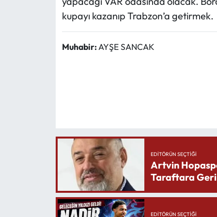
yapacağı VAR odasında olacak. Bordo-
kupayı kazanıp Trabzon’a getirmek.
Muhabir:
AYŞE SANCAK
EDITÖRÜN SEÇTIĞI
Artvin Hopasp
Taraftara Geri
EDITÖRÜN SEÇTIĞI