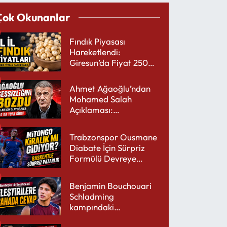
Çok Okunanlar
Fındık Piyasası
Hareketlendi:
Giresun’da Fiyat 250
TL’yi Gördü
Ahmet Ağaoğlu’ndan
Mohamed Salah
Açıklaması:
Trabzonspor’a Çok
Yakışır
Trabzonspor Ousmane
Diabate İçin Sürpriz
Formülü Devreye
Sokuyor
Benjamin Bouchouari
Schladming
kampındaki
performansıyla şaşırttı