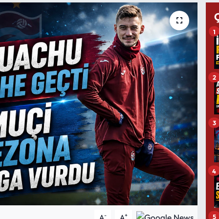
1
2
3
4
-
+
5
A
A