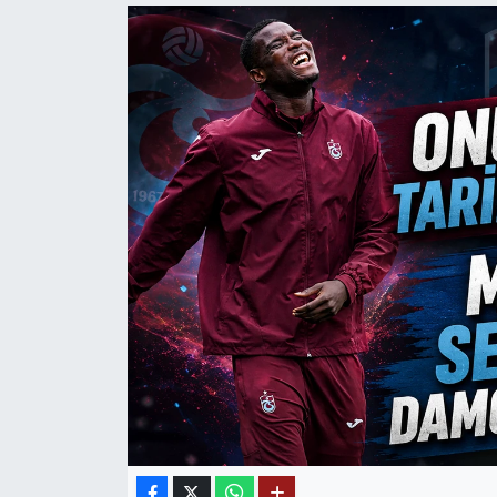
Mektup Galeri
Röportaj
Manşet
Köşe Yazıları
Karikatür Galeri
BIK
ASTROLOJİ
Spor Yazıları
Mektup Galeri