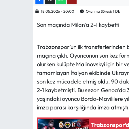
18.05.2026 - 20:00
Okunma Süresi: 1 Dk
Ekonomi
Son maçında Milan’a 2-1 kaybetti
Sağlık
Turizm
Trabzonspor’un ilk transferlerinden 
maçına çıktı. Oyuncunun son kez for
Teknoloji
olurken kulüpte Malinovskyi için bir v
tamamlayan İtalyan ekibinde Ukrayna
son kez mücadele etmiş oldu. 90 dak
2-1 kaybetmişti. Bu sezon Genoa’da 3
yaşındaki oyuncu Bordo-Mavililere yıl
imza parası karşılığında imza atmıştı
Trabzonspor’da