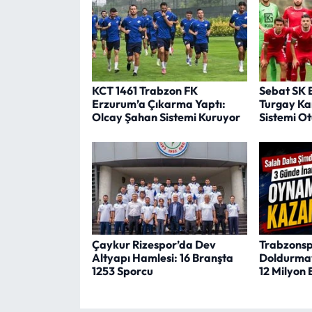
KCT 1461 Trabzon FK
Sebat SK 
Erzurum’a Çıkarma Yaptı:
Turgay Kar
Olcay Şahan Sistemi Kuruyor
Sistemi O
Çaykur Rizespor’da Dev
Trabzonspo
Altyapı Hamlesi: 16 Branşta
Doldurmay
1253 Sporcu
12 Milyon 