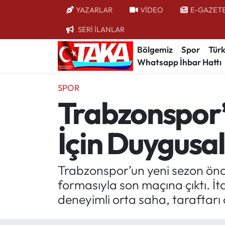
YAZARLAR
VİDEO
E-GAZET
SERİ İLANLAR
Bölgemiz
Trabzon Nöbetçi Eczaneler
Bölgemiz
Spor
Türk
Whatsapp İhbar Hattı
Spor
Trabzon Hava Durumu
SPOR
Türkiye
Trabzon Trafik Yoğunluk Haritası
Trabzonspor’
Kültür/Sanat
Süper Lig Puan Durumu ve Fikstür
İçin Duygusa
Politika
Tüm Manşetler
Politik Kulis
Son Dakika Haberleri
Trabzonspor’un yeni sezon önce
formasıyla son maçına çıktı. İ
Dünya
Haber Arşivi
deneyimli orta saha, taraftar
Magazin