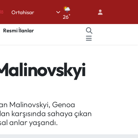
18
Ortahisar
°
26
18
32
Resmi İlanlar
38
03
Malinovskyi
14
slan Malinovskyi, Genoa
ilan karşısında sahaya çıkan
al anlar yaşandı.