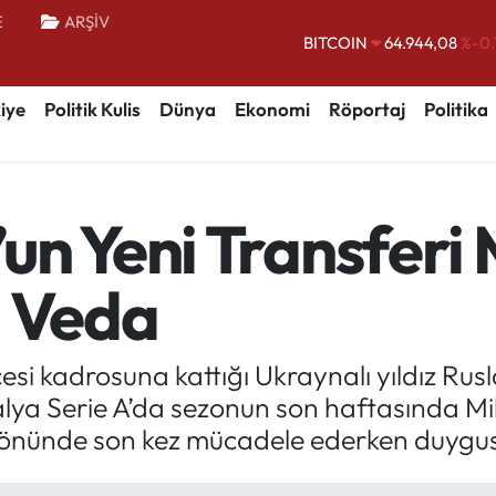
E
ARŞİV
BITCOIN
64.944,08
%-0.
DOLAR
47,7436
%0.
EURO
55,2510
%0.
iye
Politik Kulis
Dünya
Ekonomi
Röportaj
Politika
STERLİN
64,4811
%0.
GRAM ALTIN
6660.55
%0.
un Yeni Transferi 
BİST100
13.779
%-
l Veda
si kadrosuna kattığı Ukraynalı yıldız Ru
talya Serie A’da sezonun son haftasında M
ı önünde son kez mücadele ederken duygus