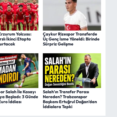
Erzurum Yolcusu:
Çaykur Rizespor Transferde
slı İkinci Etapta
Üç Genç İsme Yöneldi: Birinde
turtacak
Sürpriz Gelişme
r Salah İle Kasayı
Salah’ın Transfer Parası
a Başladı: 3 Günde
Nereden? Trabzonspor
Euro İddiası
Başkanı Ertuğrul Doğan’dan
İddialara Tepki