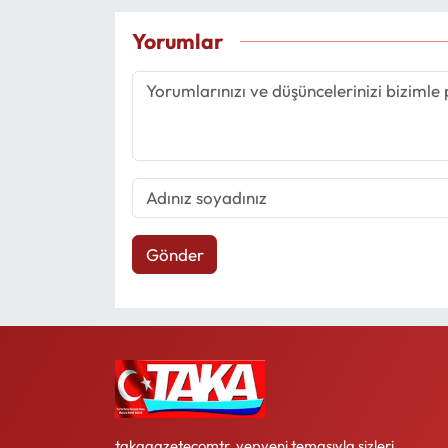
Yorumlar
Gönder
takagazetecomtr, yepyeni temasıyla sizleri