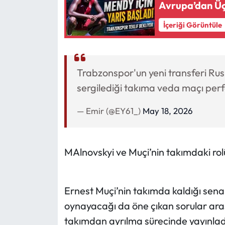
Avrupa’dan Üç
İçeriği Görüntüle
Trabzonspor'un yeni transferi Rus
sergilediği takıma veda maçı pe
— Emir (@EY61_)
May 18, 2026
MAlnovskyi ve Muçi’nin takımdaki rol
Ernest Muçi’nin takımda kaldığı sen
oynayacağı da öne çıkan sorular aras
takımdan ayrılma sürecinde yayınladığ