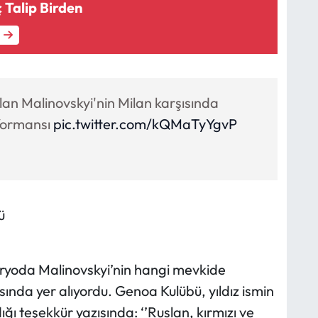
 Talip Birden
lan Malinovskyi'nin Milan karşısında
rformansı
pic.twitter.com/kQMaTyYgvP
ü
aryoda Malinovskyi’nin hangi mevkide
ında yer alıyordu. Genoa Kulübü, yıldız ismin
ı teşekkür yazısında: ‘’Ruslan, kırmızı ve