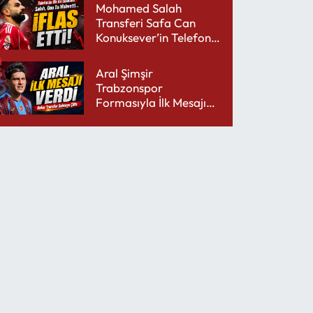
Mohamed Salah
Transferi Safa Can
Konuksever’in Telefon
Şarjını Bitirdi
Aral Şimşir
Trabzonspor
Formasıyla İlk Mesajını
Udinese’ye Verdi