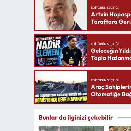
EDITÖRÜN SEÇTIĞI
Artvin Hopasp
Taraftara Geri
EDITÖRÜN SEÇTIĞI
Geleceğin Yıldı
Topla Hızlanma
EDITÖRÜN SEÇTIĞI
Araç Sahipleri
Otomatiğe Bağ
Bunlar da ilginizi çekebilir