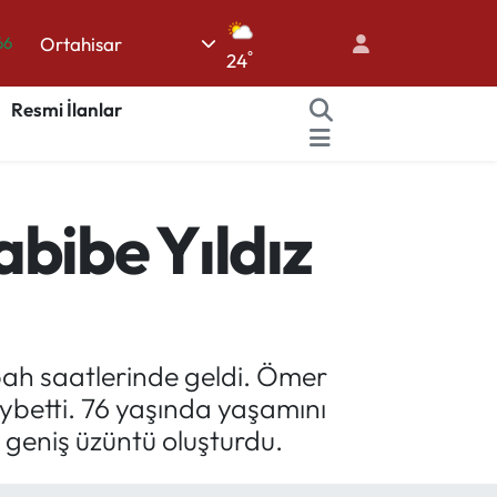
66
Ortahisar
°
24
05
18
Resmi İlanlar
22
54
bibe Yıldız
%0
abah saatlerinde geldi. Ömer
aybetti. 76 yaşında yaşamını
a geniş üzüntü oluşturdu.