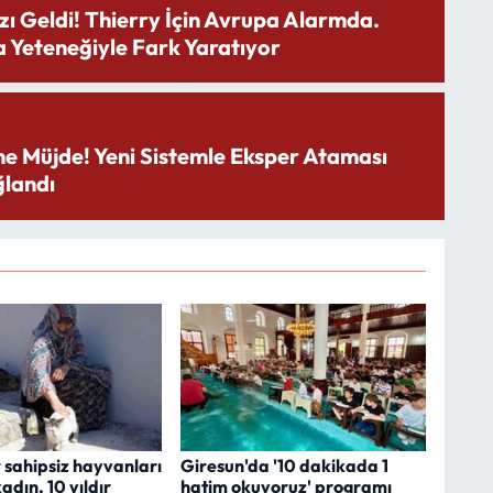
zı Geldi! Thierry İçin Avrupa Alarmda.
 Yeteneğiyle Fark Yaratıyor
ne Müjde! Yeni Sistemle Eksper Ataması
landı
 sahipsiz hayvanları
Giresun'da '10 dakikada 1
adın, 10 yıldır
hatim okuyoruz' programı