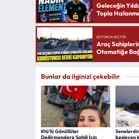
Geleceğin Yıldı
Topla Hızlanma
EDITÖRÜN SEÇTIĞI
Araç Sahipleri
Otomatiğe Bağ
Bunlar da ilginizi çekebilir
Ktü’lü Gönüllüler
Senelerdir
Değirmendere Sahili İçin
besleyen k