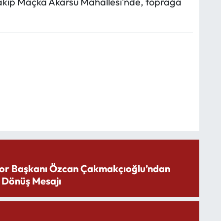
kip Maçka Akarsu Mahallesi’nde, toprağa
or Başkanı Özcan Çakmakçıoğlu’ndan
 Dönüş Mesajı