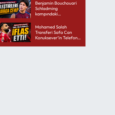
Benjamin Bouchouari
Schladming
kampındaki
performansıyla şaşırttı
Mohamed Salah
Transferi Safa Can
Konuksever’in Telefon
Şarjını Bitirdi