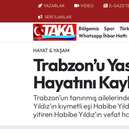
YAZARLAR
VİDEO
E-GAZET
SERİ İLANLAR
Bölgemiz
Trabzon Nöbetçi Eczaneler
Bölgemiz
Spor
Türk
Whatsapp İhbar Hattı
Spor
Trabzon Hava Durumu
HAYAT & YAŞAM
Türkiye
Trabzon Trafik Yoğunluk Haritası
Trabzon’u Ya
Kültür/Sanat
Süper Lig Puan Durumu ve Fikstür
Hayatını Kay
Politika
Tüm Manşetler
Politik Kulis
Son Dakika Haberleri
Trabzon’un tanınmış ailelerind
Yıldız’ın kıymetli eşi Habibe Y
Dünya
Haber Arşivi
yitiren Habibe Yıldız’ın vefat 
Magazin