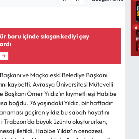
6
ür boru içinde sıkışan kediyi çay
tardı
 Başkanı ve Maçka eski Belediye Başkanı
ını kaybetti. Avrasya Üniversitesi Mütevelli
 Başkanı Ömer Yıldız’ın kıymetli eşi Habibe
 yasa boğdu. 76 yaşındaki Yıldız, bir haftadır
anaması geçiren yıldız bu sabah hayatını
eri Trabzon’da büyük üzüntü oluştururken,
esajı iletildi. Habibe Yıldız’ın cenazesi,