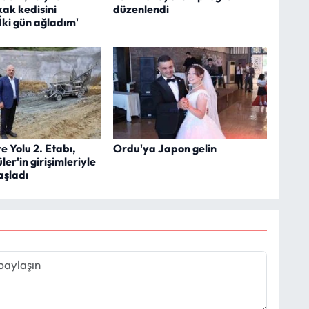
kak kedisini
düzenlendi
'İki gün ağladım'
 Yolu 2. Etabı,
Ordu'ya Japon gelin
er'in girişimleriyle
aşladı