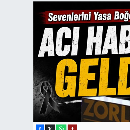
Mektup Galeri
Röportaj
Manşet
Köşe Yazıları
Karikatür Galeri
BIK
ASTROLOJİ
Spor Yazıları
Mektup Galeri