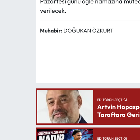
Pazartesi günü öğle namazına mütea
verilecek.
Muhabir:
DOĞUKAN ÖZKURT
EDITÖRÜN SEÇTIĞI
Artvin Hopasp
Taraftara Geri
EDITÖRÜN SEÇTIĞI