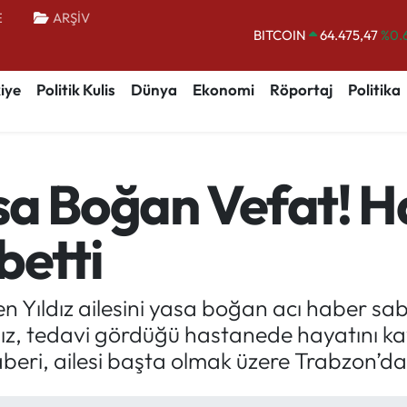
E
ARŞİV
BITCOIN
64.475,47
%0.
DOLAR
47,5971
%0.
EURO
55,1336
%0.
iye
Politik Kulis
Dünya
Ekonomi
Röportaj
Politika
STERLİN
64,2534
%0.
GRAM ALTIN
6527.85
%0.
sa Boğan Vefat! Ha
BİST100
13.703
betti
en Yıldız ailesini yasa boğan acı haber s
ıldız, tedavi gördüğü hastanede hayatını k
haberi, ailesi başta olmak üzere Trabzon’d