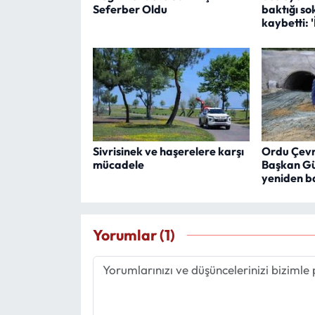
Seferber Oldu
baktığı so
kaybetti: 
Sivrisinek ve haşerelere karşı
Ordu Çevre
mücadele
Başkan Gül
yeniden b
Yorumlar (1)