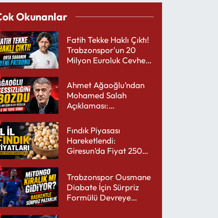
Çok Okunanlar
Fatih Tekke Haklı Çıktı!
Trabzonspor'un 20
Milyon Euroluk Cevheri
Parlıyor
Ahmet Ağaoğlu’ndan
Mohamed Salah
Açıklaması:
Trabzonspor’a Çok
Yakışır
Fındık Piyasası
Hareketlendi:
Giresun’da Fiyat 250
TL’yi Gördü
Trabzonspor Ousmane
Diabate İçin Sürpriz
Formülü Devreye
Sokuyor