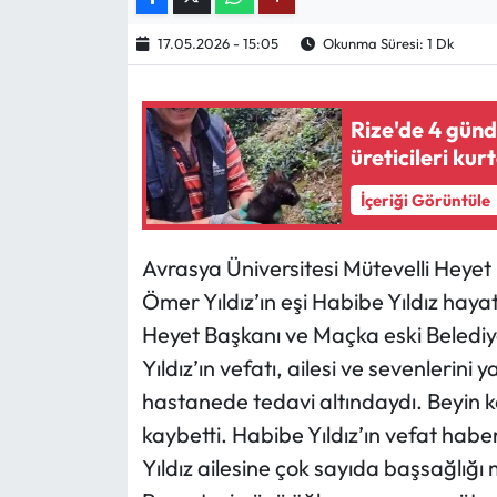
17.05.2026 - 15:05
Okunma Süresi: 1 Dk
Ekonomi
Sağlık
Rize'de 4 günd
üreticileri kur
Turizm
İçeriği Görüntüle
Teknoloji
Avrasya Üniversitesi Mütevelli Heyet
Ömer Yıldız’ın eşi Habibe Yıldız hayat
Heyet Başkanı ve Maçka eski Belediye
Yıldız’ın vefatı, ailesi ve sevenlerini
hastanede tedavi altındaydı. Beyin k
kaybetti. Habibe Yıldız’ın vefat hab
Yıldız ailesine çok sayıda başsağlığı m