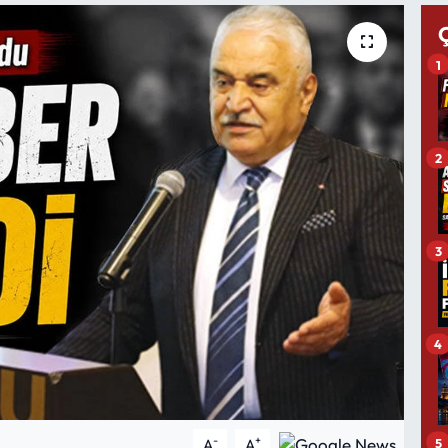
1
2
3
4
-
+
5
A
A