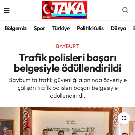
Bölgemiz
Trabzon Nöbetçi Eczaneler
Bölgemiz
Spor
Türkiye
Politik Kulis
Dünya
Spor
Trabzon Hava Durumu
BAYBURT
Türkiye
Trabzon Trafik Yoğunluk Haritası
Trafik polisleri başarı
belgesiyle ödüllendirildi
Kültür/Sanat
Süper Lig Puan Durumu ve Fikstür
Bayburt’ta trafik güvenliği alanında özveriyle
Politika
Tüm Manşetler
çalışan trafik polisleri başarı belgesiyle
ödüllendirildi.
Politik Kulis
Son Dakika Haberleri
Dünya
Haber Arşivi
Magazin