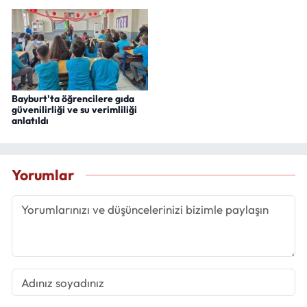
Bayburt'ta öğrencilere gıda
güvenilirliği ve su verimliliği
anlatıldı
Yorumlar