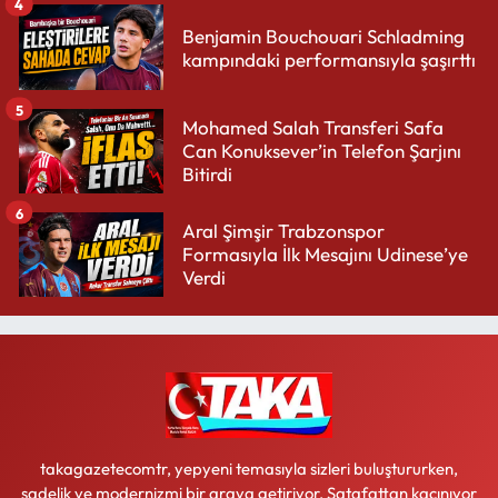
4
Benjamin Bouchouari Schladming
kampındaki performansıyla şaşırttı
5
Mohamed Salah Transferi Safa
Can Konuksever’in Telefon Şarjını
Bitirdi
6
Aral Şimşir Trabzonspor
Formasıyla İlk Mesajını Udinese’ye
Verdi
takagazetecomtr, yepyeni temasıyla sizleri buluştururken,
sadelik ve modernizmi bir araya getiriyor. Şatafattan kaçınıyor