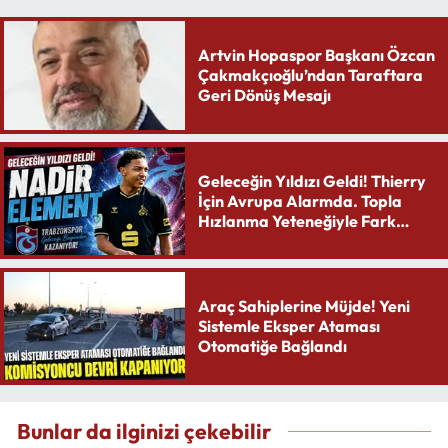
Artvin Hopaspor Başkanı Özcan
Çakmakçıoğlu’ndan Taraftara
Geri Dönüş Mesajı
Geleceğin Yıldızı Geldi! Thierry
İçin Avrupa Alarmda. Topla
Hızlanma Yeteneğiyle Fark
Yaratıyor
Araç Sahiplerine Müjde! Yeni
Sistemle Eksper Ataması
Otomatiğe Bağlandı
Bunlar da ilginizi çekebilir