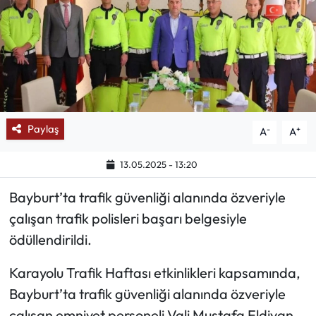
Mektup Galeri
Röportaj
Manşet
Paylaş
-
+
A
A
Köşe Yazıları
13.05.2025 - 13:20
Karikatür Galeri
Bayburt’ta trafik güvenliği alanında özveriyle
BIK
çalışan trafik polisleri başarı belgesiyle
ödüllendirildi.
ASTROLOJİ
Karayolu Trafik Haftası etkinlikleri kapsamında,
Spor Yazıları
Bayburt’ta trafik güvenliği alanında özveriyle
Mektup Galeri
çalışan emniyet personeli Vali Mustafa Eldivan