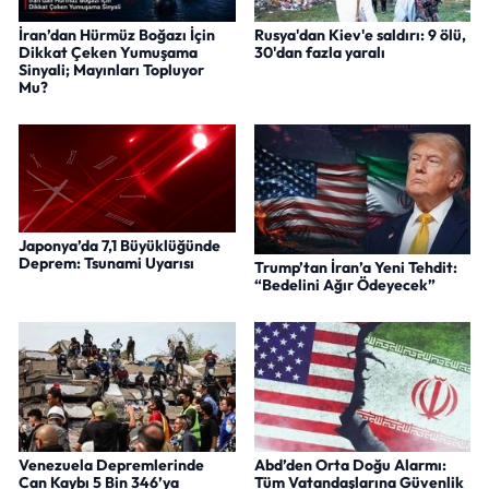
İran’dan Hürmüz Boğazı İçin
Rusya'dan Kiev'e saldırı: 9 ölü,
Dikkat Çeken Yumuşama
30'dan fazla yaralı
Sinyali; Mayınları Topluyor
Mu?
Japonya’da 7,1 Büyüklüğünde
Deprem: Tsunami Uyarısı
Trump’tan İran’a Yeni Tehdit:
“Bedelini Ağır Ödeyecek”
Venezuela Depremlerinde
Abd’den Orta Doğu Alarmı:
Can Kaybı 5 Bin 346’ya
Tüm Vatandaşlarına Güvenlik