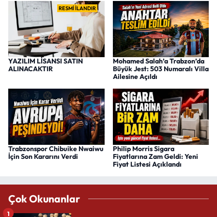
RESMİ İLANDIR
YAZILIM LİSANSI SATIN
Mohamed Salah’a Trabzon’da
ALINACAKTIR
Büyük Jest: 503 Numaralı Villa
Ailesine Açıldı
Trabzonspor Chibuike Nwaiwu
Philip Morris Sigara
İçin Son Kararını Verdi
Fiyatlarına Zam Geldi: Yeni
Fiyat Listesi Açıklandı
Çok Okunanlar
1