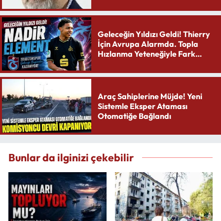
Geleceğin Yıldızı Geldi! Thierry
İçin Avrupa Alarmda. Topla
Hızlanma Yeteneğiyle Fark
Yaratıyor
Araç Sahiplerine Müjde! Yeni
Sistemle Eksper Ataması
Otomatiğe Bağlandı
Bunlar da ilginizi çekebilir