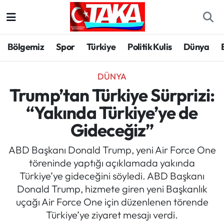
Bölgemiz
Trabzon Nöbetçi Eczaneler
Bölgemiz
Spor
Türkiye
Politik Kulis
Dünya
Spor
Trabzon Hava Durumu
DÜNYA
Türkiye
Trabzon Trafik Yoğunluk Haritası
Trump’tan Türkiye Sürprizi:
“Yakında Türkiye’ye de
Kültür/Sanat
Süper Lig Puan Durumu ve Fikstür
Gideceğiz”
Politika
Tüm Manşetler
ABD Başkanı Donald Trump, yeni Air Force One
töreninde yaptığı açıklamada yakında
Politik Kulis
Son Dakika Haberleri
Türkiye’ye gideceğini söyledi. ABD Başkanı
Donald Trump, hizmete giren yeni Başkanlık
Dünya
Haber Arşivi
uçağı Air Force One için düzenlenen törende
Türkiye’ye ziyaret mesajı verdi.
Magazin