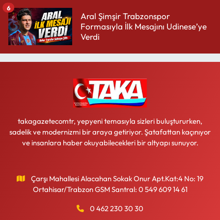
6
Aral Şimşir Trabzonspor
Formasıyla İlk Mesajını Udinese’ye
Verdi
takagazetecomtr, yepyeni temasıyla sizleri buluştururken,
sadelik ve modernizmi bir araya getiriyor. Şatafattan kaçınıyor
ve insanlara haber okuyabilecekleri bir altyapı sunuyor.
Çarşı Mahallesi Alacahan Sokak Onur Apt.Kat:4 No: 19
Ortahisar/Trabzon GSM Santral: 0 549 609 14 61
0 462 230 30 30