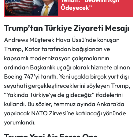
Ödeyecek”
Ekonomi
Trump’tan Türkiye Ziyareti Mesajı
Sağlık
Andrews Müşterek Hava Üssü’nde konuşan
Turizm
Trump, Katar tarafından bağışlanan ve
kapsamlı modernizasyon çalışmalarının
Teknoloji
ardından Başkanlık uçağı olarak hizmete alınan
Boeing 747’yi tanıttı. Yeni uçakla birçok yurt dışı
seyahati gerçekleştireceklerini söyleyen Trump,
“Yakında Türkiye’ye de gideceğiz” ifadelerini
kullandı. Bu sözler, temmuz ayında Ankara’da
yapılacak NATO Zirvesi’ne katılacağı yönünde
yorumlandı.
Trump Yeni Air Force One