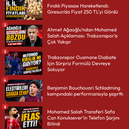
Fındık Piyasası Hareketlendi:
Giresun’da Fiyat 250 TL’yi Gördü
2
Ahmet Ağaoğlu’ndan Mohamed
Salah Açıklaması: Trabzonspor’a
Çok Yakışır
3
Trabzonspor Ousmane Diabate
İçin Sürpriz Formülü Devreye
Sokuyor
4
Benjamin Bouchouari Schladming
kampındaki performansıyla şaşırttı
5
Mohamed Salah Transferi Safa
Can Konuksever’in Telefon Şarjını
Bitirdi