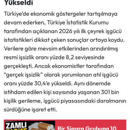
Yükseldi
Türkiye’de ekonomik göstergeler tartışılmaya
Ekonomi
devam ederken, Türkiye İstatistik Kurumu
Sağlık
tarafından açıklanan 2026 yılı ilk çeyrek işgücü
istatistikleri dikkat çeken sonuçlar ortaya koydu.
Turizm
Verilere göre mevsim etkilerinden arındırılmış
resmi işsizlik oranı yüzde 8,2 seviyesinde
Teknoloji
gerçekleşti. Ancak ekonomistler tarafından
“gerçek işsizlik” olarak yorumlanan atıl işgücü
oranı yüzde 30,4’e yükseldi. Aynı dönemde
istihdam edilen kişi sayısında yaşanan 301 bin
kişilik gerileme, işgücü piyasasındaki daralmanın
sürdüğüne işaret etti.
Bir Sigara Grubuna 10