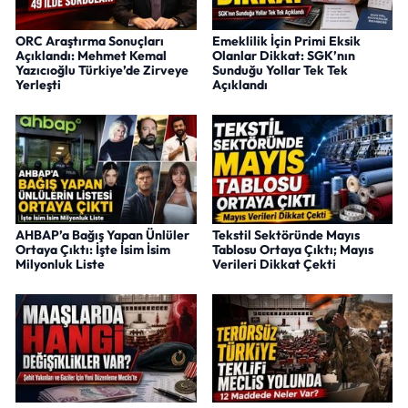
ORC Araştırma Sonuçları
Emeklilik İçin Primi Eksik
Açıklandı: Mehmet Kemal
Olanlar Dikkat: SGK’nın
Yazıcıoğlu Türkiye’de Zirveye
Sunduğu Yollar Tek Tek
Yerleşti
Açıklandı
AHBAP’a Bağış Yapan Ünlüler
Tekstil Sektöründe Mayıs
Ortaya Çıktı: İşte İsim İsim
Tablosu Ortaya Çıktı; Mayıs
Milyonluk Liste
Verileri Dikkat Çekti