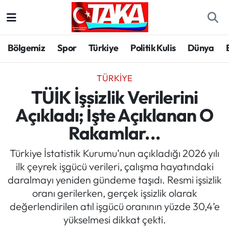
Bölgemiz
Trabzon Nöbetçi Eczaneler
Bölgemiz
Spor
Türkiye
Politik Kulis
Dünya
Spor
Trabzon Hava Durumu
TÜRKIYE
Türkiye
Trabzon Trafik Yoğunluk Haritası
TÜİK İşsizlik Verilerini
Açıkladı; İşte Açıklanan O
Kültür/Sanat
Süper Lig Puan Durumu ve Fikstür
Rakamlar...
Politika
Tüm Manşetler
Türkiye İstatistik Kurumu’nun açıkladığı 2026 yılı
ilk çeyrek işgücü verileri, çalışma hayatındaki
Politik Kulis
Son Dakika Haberleri
daralmayı yeniden gündeme taşıdı. Resmi işsizlik
oranı gerilerken, gerçek işsizlik olarak
Dünya
Haber Arşivi
değerlendirilen atıl işgücü oranının yüzde 30,4’e
yükselmesi dikkat çekti.
Magazin