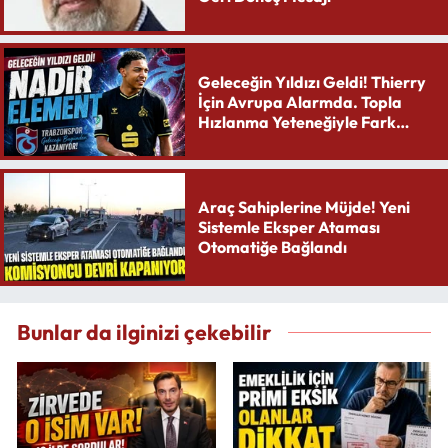
Geleceğin Yıldızı Geldi! Thierry
İçin Avrupa Alarmda. Topla
Hızlanma Yeteneğiyle Fark
Yaratıyor
Araç Sahiplerine Müjde! Yeni
Sistemle Eksper Ataması
Otomatiğe Bağlandı
Bunlar da ilginizi çekebilir