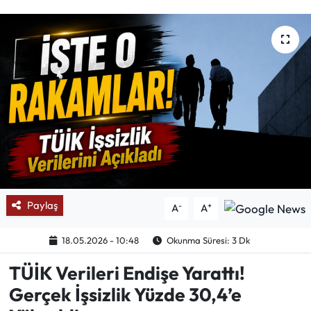
Mektup Galeri
Röportaj
Manşet
Köşe Yazıları
Karikatür Galeri
BIK
Paylaş
-
+
A
A
ASTROLOJİ
18.05.2026 - 10:48
Okunma Süresi: 3 Dk
TÜİK Verileri Endişe Yarattı!
Spor Yazıları
Gerçek İşsizlik Yüzde 30,4’e
Mektup Galeri