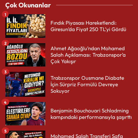
Çok Okunanlar
1
Fındık Piyasası Hareketlendi:
Giresun’da Fiyat 250 TL’yi Gördü
2
Ahmet Ağaoğlu’ndan Mohamed
Salah Açıklaması: Trabzonspor’a
Çok Yakışır
3
Trabzonspor Ousmane Diabate
İçin Sürpriz Formülü Devreye
Sokuyor
4
Benjamin Bouchouari Schladming
kampındaki performansıyla şaşırttı
5
Mohamed Salah Transferi Safa