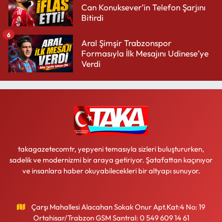
Can Konuksever’in Telefon Şarjını
Bitirdi
6
Aral Şimşir Trabzonspor
Formasıyla İlk Mesajını Udinese’ye
Verdi
takagazetecomtr, yepyeni temasıyla sizleri buluştururken,
sadelik ve modernizmi bir araya getiriyor. Şatafattan kaçınıyor
ve insanlara haber okuyabilecekleri bir altyapı sunuyor.
Çarşı Mahallesi Alacahan Sokak Onur Apt.Kat:4 No: 19
Ortahisar/Trabzon GSM Santral: 0 549 609 14 61