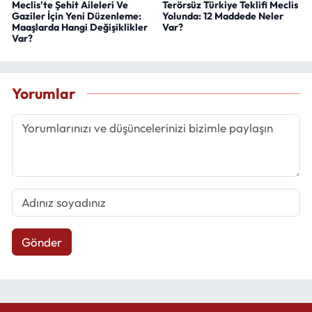
Meclis'te Şehit Aileleri Ve
Terörsüz Türkiye Teklifi Meclis
Gaziler İçin Yeni Düzenleme:
Yolunda: 12 Maddede Neler
Maaşlarda Hangi Değişiklikler
Var?
Var?
Yorumlar
Gönder