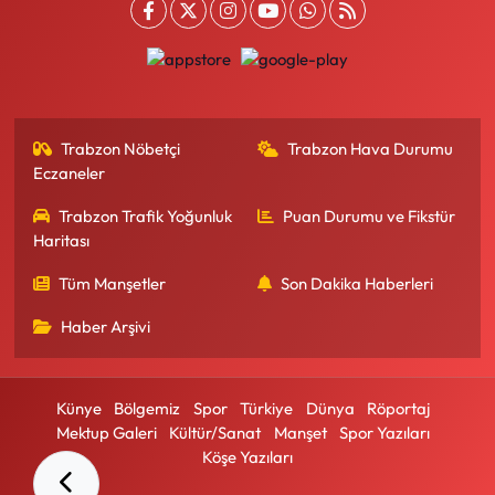
Trabzon Nöbetçi
Trabzon Hava Durumu
Eczaneler
Trabzon Trafik Yoğunluk
Puan Durumu ve Fikstür
Haritası
Tüm Manşetler
Son Dakika Haberleri
Haber Arşivi
Künye
Bölgemiz
Spor
Türkiye
Dünya
Röportaj
Mektup Galeri
Kültür/Sanat
Manşet
Spor Yazıları
Köşe Yazıları