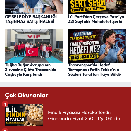
OF BELEDİYE BAŞKANLIĞI
İYİ Parti’den Çerçeve Yasa’ya
TAŞINMAZ SATIŞ İHALESİ
321 Sayfalık Muhalefet Şerhi
Tuğba Buğur Avrupa’nın
Trabzonspor'da Hedef
Zirvesine Çıktı: Trabzon’da
Tartışması: Fatih Tekke'nin
Coşkuyla Karşılandı
Sözleri Taraftarı İkiye Böldü
Çok Okunanlar
1
Fındık Piyasası Hareketlendi:
Giresun’da Fiyat 250 TL’yi Gördü