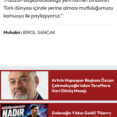
Türk dünyası içinde yerine alması mutluluğumuzu
kamuoyu ile paylaşıyoruz.’’
Muhabir:
BİROL SANCAK
Artvin Hopaspor Başkanı Özcan
Çakmakçıoğlu’ndan Taraftara
Geri Dönüş Mesajı
Geleceğin Yıldızı Geldi! Thierry