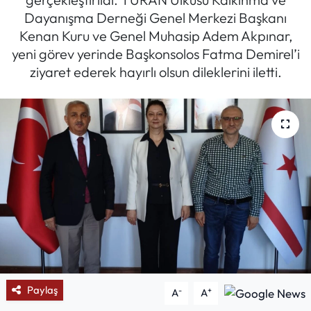
Dayanışma Derneği Genel Merkezi Başkanı
Mektup Galeri
Kenan Kuru ve Genel Muhasip Adem Akpınar,
yeni görev yerinde Başkonsolos Fatma Demirel’i
Röportaj
ziyaret ederek hayırlı olsun dileklerini iletti.
Manşet
Köşe Yazıları
Karikatür Galeri
BIK
ASTROLOJİ
Spor Yazıları
Paylaş
-
+
A
A
Mektup Galeri