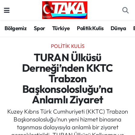
Bölgemiz
Trabzon Nöbetçi Eczaneler
Bölgemiz
Spor
Türkiye
Politik Kulis
Dünya
Spor
Trabzon Hava Durumu
POLITIK KULIS
Türkiye
Trabzon Trafik Yoğunluk Haritası
TURAN Ülküsü
Derneği’nden KKTC
Kültür/Sanat
Süper Lig Puan Durumu ve Fikstür
Trabzon
Politika
Tüm Manşetler
Başkonsolosluğu’na
Anlamlı Ziyaret
Politik Kulis
Son Dakika Haberleri
Kuzey Kıbrıs Türk Cumhuriyeti (KKTC) Trabzon
Dünya
Haber Arşivi
Başkonsolosluğu’nun yeni hizmet binasına
taşınması dolayısıyla anlamlı bir ziyaret
Magazin
gerçekleştirildi. TURAN Ülküsü Kalkınma ve