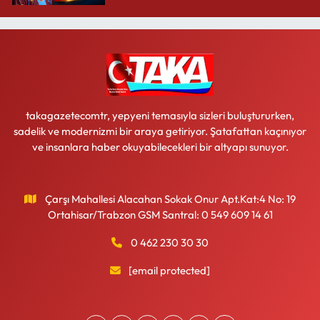
takagazetecomtr, yepyeni temasıyla sizleri buluştururken,
sadelik ve modernizmi bir araya getiriyor. Şatafattan kaçınıyor
ve insanlara haber okuyabilecekleri bir altyapı sunuyor.
Çarşı Mahallesi Alacahan Sokak Onur Apt.Kat:4 No: 19
Ortahisar/Trabzon GSM Santral: 0 549 609 14 61
0 462 230 30 30
[email protected]