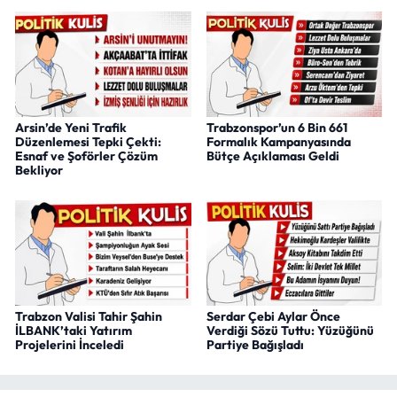
Arsin’de Yeni Trafik
Trabzonspor’un 6 Bin 661
Düzenlemesi Tepki Çekti:
Formalık Kampanyasında
Esnaf ve Şoförler Çözüm
Bütçe Açıklaması Geldi
Bekliyor
Trabzon Valisi Tahir Şahin
Serdar Çebi Aylar Önce
İLBANK’taki Yatırım
Verdiği Sözü Tuttu: Yüzüğünü
Projelerini İnceledi
Partiye Bağışladı