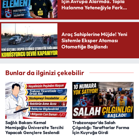
İçin Avrupa Alarmda. Topla
Hızlanma Yeteneğiyle Fark
Yaratıyor
Araç Sahiplerine Müjde! Yeni
Sistemle Eksper Ataması
Otomatiğe Bağlandı
Bunlar da ilginizi çekebilir
Sağlık Bakanı Kemal
Trabzonspor’da Salah
Memişoğlu Üniversite Tercihi
Çılgınlığı: Taraftarlar Forma
Yapacak Gençlere Seslendi
İçin Kuyruğa Girdi