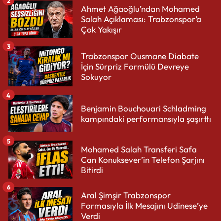
2
Ahmet Ağaoğlu’ndan Mohamed
Salah Açıklaması: Trabzonspor’a
Çok Yakışır
3
Trabzonspor Ousmane Diabate
İçin Sürpriz Formülü Devreye
Sokuyor
4
Benjamin Bouchouari Schladming
kampındaki performansıyla şaşırttı
5
Mohamed Salah Transferi Safa
Can Konuksever’in Telefon Şarjını
Bitirdi
6
Aral Şimşir Trabzonspor
Formasıyla İlk Mesajını Udinese’ye
Verdi