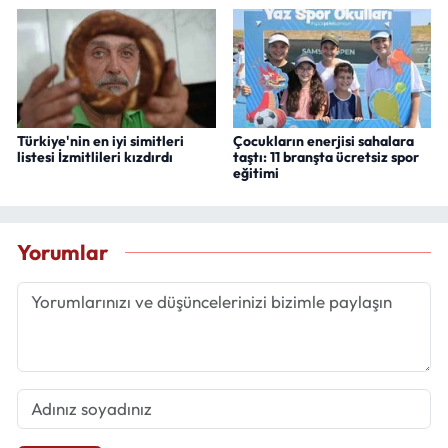
Türkiye'nin en iyi simitleri
Çocukların enerjisi sahalara
listesi İzmitlileri kızdırdı
taştı: 11 branşta ücretsiz spor
eğitimi
Yorumlar