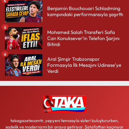
4
Benjamin Bouchouari Schladming
kampındaki performansıyla şaşırttı
5
Mohamed Salah Transferi Safa
Can Konuksever’in Telefon Şarjını
Bitirdi
6
Aral Şimşir Trabzonspor
Formasıyla İlk Mesajını Udinese’ye
Verdi
takagazetecomtr, yepyeni temasıyla sizleri buluştururken,
sadelik ve modernizmi bir araya getiriyor. Şatafattan kaçınıyor