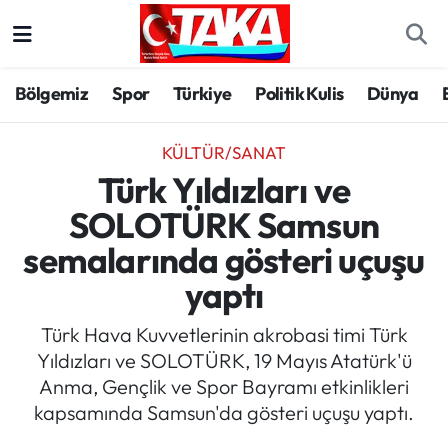
Bölgemiz
Trabzon Nöbetçi Eczaneler
Bölgemiz
Spor
Türkiye
Politik Kulis
Dünya
Spor
Trabzon Hava Durumu
KÜLTÜR/SANAT
Türkiye
Trabzon Trafik Yoğunluk Haritası
Türk Yıldızları ve
SOLOTÜRK Samsun
Kültür/Sanat
Süper Lig Puan Durumu ve Fikstür
semalarında gösteri uçuşu
Politika
Tüm Manşetler
yaptı
Politik Kulis
Son Dakika Haberleri
Türk Hava Kuvvetlerinin akrobasi timi Türk
Yıldızları ve SOLOTÜRK, 19 Mayıs Atatürk'ü
Dünya
Haber Arşivi
Anma, Gençlik ve Spor Bayramı etkinlikleri
kapsamında Samsun'da gösteri uçuşu yaptı.
Magazin