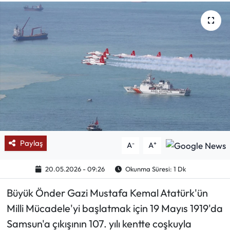
Mektup Galeri
Röportaj
Manşet
Köşe Yazıları
Karikatür Galeri
Paylaş
-
+
A
A
BIK
20.05.2026 - 09:26
Okunma Süresi: 1 Dk
ASTROLOJİ
Büyük Önder Gazi Mustafa Kemal Atatürk'ün
Spor Yazıları
Milli Mücadele'yi başlatmak için 19 Mayıs 1919'da
Samsun'a çıkışının 107. yılı kentte coşkuyla
Mektup Galeri