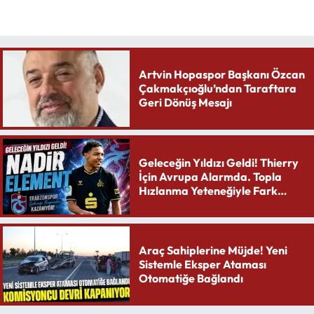
Artvin Hopaspor Başkanı Özcan
Çakmakçıoğlu’ndan Taraftara
Geri Dönüş Mesajı
Geleceğin Yıldızı Geldi! Thierry
İçin Avrupa Alarmda. Topla
Hızlanma Yeteneğiyle Fark
Yaratıyor
Araç Sahiplerine Müjde! Yeni
Sistemle Eksper Ataması
Otomatiğe Bağlandı