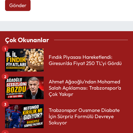
Gönder
Çok Okunanlar
1
Fındık Piyasası Hareketlendi:
Giresun’da Fiyat 250 TL’yi Gördü
2
Ahmet Ağaoğlu’ndan Mohamed
Salah Açıklaması: Trabzonspor’a
Çok Yakışır
3
Trabzonspor Ousmane Diabate
İçin Sürpriz Formülü Devreye
Sokuyor