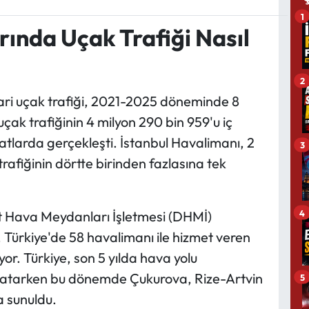
1
ında Uçak Trafiği Nasıl
2
icari uçak trafiği, 2021-2025 döneminde 8
 uçak trafiğinin 4 milyon 290 bin 959'u iç
hatlarda gerçekleşti. İstanbul Havalimanı, 2
3
 trafiğinin dörtte birinden fazlasına tek
4
et Hava Meydanları İşletmesi (DHMİ)
 Türkiye'de 58 havalimanı ile hizmet veren
or. Türkiye, son 5 yılda hava yolu
a atarken bu dönemde Çukurova, Rize-Artvin
5
a sunuldu.