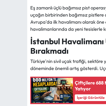
Eş zamanlı üçlü bağımsız pist operas
uçağın birbirinden bağımsız pistlere 
Avrupa'da ilk havalimanı olarak öne 
havalimanlarında da yeni tesislerle k
İstanbul Havalimanı 
Bırakmadı
Türkiye'nin sivil uçak trafiği, sektöre
döneminde önemli artış gösterdi. Uçuş 
Çiftçilere 68
Yatıyor
İçeriği Görüntüle