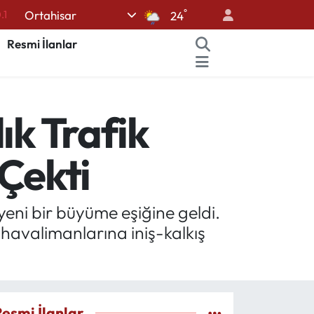
°
Ortahisar
18
24
32
Resmi İlanlar
38
0
ık Trafik
14
.1
 Çekti
e yeni bir büyüme eşiğine geldi.
havalimanlarına iniş-kalkış
Resmi İlanlar