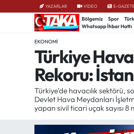
YAZARLAR
VİDEO
E-GAZET
Bölgemiz
Spor
Türk
Bölgemiz
Trabzon Nöbetçi Eczaneler
Whatsapp İhbar Hattı
Spor
Trabzon Hava Durumu
EKONOMI
Türkiye Haval
Türkiye
Trabzon Trafik Yoğunluk Haritası
Rekoru: İstan
Kültür/Sanat
Süper Lig Puan Durumu ve Fikstür
Politika
Tüm Manşetler
Türkiye’de havacılık sektörü, son
Devlet Hava Meydanları İşletm
Politik Kulis
Son Dakika Haberleri
yapan sivil ticari uçak sayısı 8 
Dünya
Haber Arşivi
Magazin