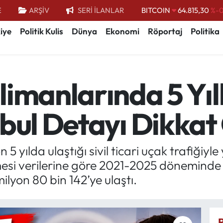
E
ARŞİV
SERİ İLANLAR
DOLAR
47,7436
%0.
EURO
55,2510
%0.
iye
Politik Kulis
Dünya
Ekonomi
Röportaj
Politika
STERLİN
64,4811
%0.
GRAM ALTIN
6660.55
%
imanlarında 5 Yıll
BİST100
13.779
%-
BITCOIN
64.815,30
%-0
bul Detayı Dikkat
 5 yılda ulaştığı sivil ticari uçak trafiğiyl
esi verilerine göre 2021-2025 döneminde 
milyon 80 bin 142’ye ulaştı.