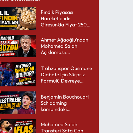
Fındık Piyasası
Hareketlendi:
Giresun’da Fiyat 250
TL’yi Gördü
Ahmet Ağaoğlu’ndan
Mohamed Salah
Açıklaması:
Trabzonspor’a Çok
Yakışır
Trabzonspor Ousmane
Diabate İçin Sürpriz
Formülü Devreye
Sokuyor
Benjamin Bouchouari
Schladming
kampındaki
performansıyla şaşırttı
Mohamed Salah
Transferi Safa Can