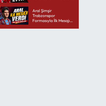
Şarjını Bitirdi
Aral Şimşir
Trabzonspor
Formasıyla İlk Mesajını
Udinese’ye Verdi