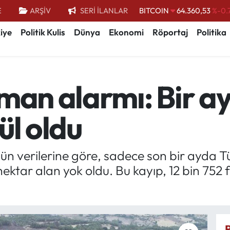
BITCOIN
64.360,53
%-0.
E
ARŞİV
SERİ İLANLAR
DOLAR
47,7069
%0.
iye
Politik Kulis
Dünya
Ekonomi
Röportaj
Politika
EURO
55,0265
%0.
STERLİN
64,1897
%0.
GRAM ALTIN
6618.49
%2.
man alarmı: Bir a
BİST100
13.887
%
ül oldu
ün verilerine göre, sadece son bir ayda T
hektar alan yok oldu. Bu kayıp, 12 bin 752