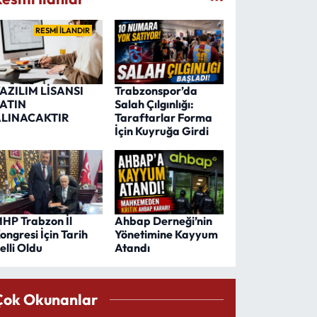
RESMİ İLANDIR
AZILIM LİSANSI
Trabzonspor’da
ATIN
Salah Çılgınlığı:
LINACAKTIR
Taraftarlar Forma
İçin Kuyruğa Girdi
HP Trabzon İl
Ahbap Derneği’nin
ongresi İçin Tarih
Yönetimine Kayyum
elli Oldu
Atandı
Çok Okunanlar