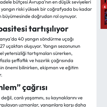
adele bütçesi Avrupa’nın en düşük seviyeleri
6
 yangın riski yüksek bir coğrafyada bu kadar
rin büyümesinde doğrudan rol oynuyor.
sitesi tartışılıyor
İspanya'da 40 yangın söndürme uçağı
e 27 uçaktan oluşuyor. Yangın sezonunun
 yetersizliği tartışmaları sürerken,
azla şeffaflık ve hazırlık çağrısında
n önemi bilinirken, ekipman ve eğitim
r.
nlem” çağrısı
eğil, canlı yaşamını, su kaynaklarını ve
 vurgulayan uzmanlar, yangınlara karşı daha