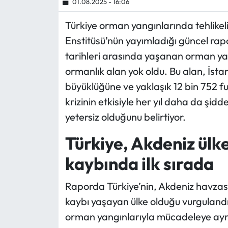
01.08.2025 - 16:06
Ekonomi
Türkiye orman yangınlarında tehlikeli
Enstitüsü’nün yayımladığı güncel r
Sağlık
tarihleri arasında yaşanan orman ya
ormanlık alan yok oldu. Bu alan, İstan
Turizm
büyüklüğüne ve yaklaşık 12 bin 752 fu
krizinin etkisiyle her yıl daha da şi
Teknoloji
yetersiz olduğunu belirtiyor.
Türkiye, Akdeniz ülk
kaybında ilk sırada
Raporda Türkiye’nin, Akdeniz havza
kaybı yaşayan ülke olduğu vurgulandı
orman yangınlarıyla mücadeleye ayrıl