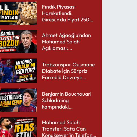
Fındık Piyasası
Hareketlendi:
Giresun’da Fiyat 250
TL’yi Gördü
Ahmet Ağaoğlu’ndan
Mohamed Salah
Açıklaması:
Trabzonspor’a Çok
Yakışır
Trabzonspor Ousmane
Diabate İçin Sürpriz
Formülü Devreye
Sokuyor
Benjamin Bouchouari
Schladming
kampındaki
performansıyla şaşırttı
Mohamed Salah
Transferi Safa Can
Konuksever’in Telefon