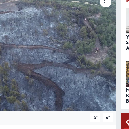
Y
S
A
M
K
B
-
+
A
A