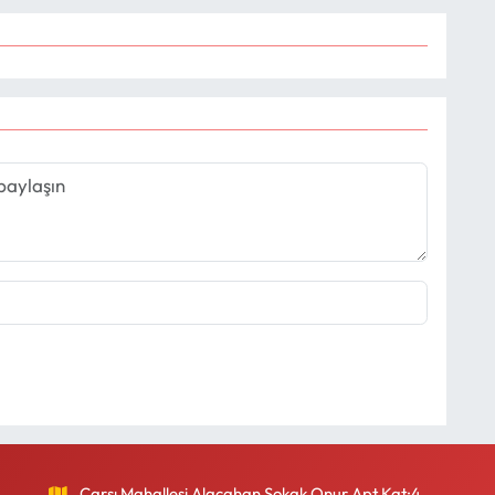
Çarşı Mahallesi Alacahan Sokak Onur Apt.Kat:4