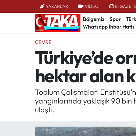
YAZARLAR
VİDEO
E-GAZET
Bölgemiz
Spor
Türk
Bölgemiz
Trabzon Nöbetçi Eczaneler
Whatsapp İhbar Hattı
Spor
Trabzon Hava Durumu
ÇEVRE
Türkiye’de or
Türkiye
Trabzon Trafik Yoğunluk Haritası
hektar alan k
Kültür/Sanat
Süper Lig Puan Durumu ve Fikstür
Politika
Tüm Manşetler
Toplum Çalışmaları Enstitüsü'n
yangınlarında yaklaşık 90 bin 
Politik Kulis
Son Dakika Haberleri
ulaştı.
Dünya
Haber Arşivi
Magazin