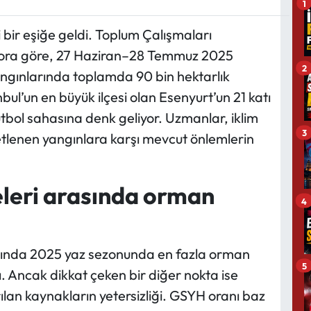
1
 bir eşiğe geldi. Toplum Çalışmaları
apora göre, 27 Haziran–28 Temmuz 2025
2
ngınlarında toplamda 90 bin hektarlık
bul’un en büyük ilçesi olan Esenyurt’un 21 katı
tbol sahasına denk geliyor. Uzmanlar, iklim
3
ddetlenen yangınlara karşı mevcut önlemlerin
eleri arasında orman
4
sında 2025 yaz sezonunda en fazla orman
5
. Ancak dikkat çeken bir diğer nokta ise
an kaynakların yetersizliği. GSYH oranı baz