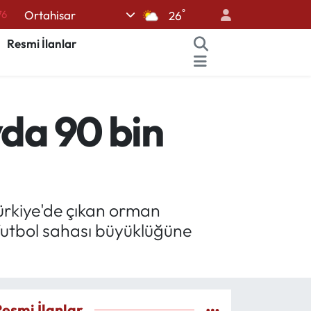
76
°
Ortahisar
26
17
Resmi İlanlar
01
02
12
yda 90 bin
64
ürkiye'de çıkan orman
 futbol sahası büyüklüğüne
Resmi İlanlar