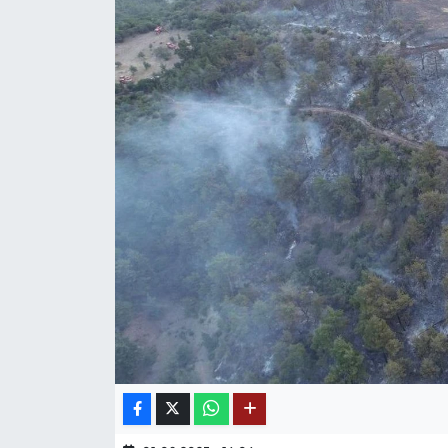
Mektup Galeri
Röportaj
Manşet
Köşe Yazıları
Karikatür Galeri
BIK
ASTROLOJİ
Spor Yazıları
Mektup Galeri