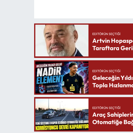
EDITÖRÜN SEÇTIĞI
Artvin Hopasp
Taraftara Geri
EDITÖRÜN SEÇTIĞI
Geleceğin Yıldı
Topla Hızlanma
EDITÖRÜN SEÇTIĞI
Araç Sahipleri
Otomatiğe Bağ