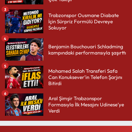
3
Trabzonspor Ousmane Diabate
İçin Sürpriz Formülü Devreye
Sokuyor
4
Benjamin Bouchouari Schladming
kampındaki performansıyla şaşırttı
5
Mohamed Salah Transferi Safa
Can Konuksever’in Telefon Şarjını
Bitirdi
6
Aral Şimşir Trabzonspor
Formasıyla İlk Mesajını Udinese’ye
Verdi