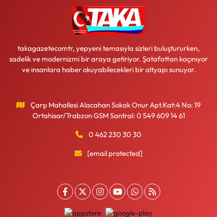
takagazetecomtr, yepyeni temasıyla sizleri buluştururken,
sadelik ve modernizmi bir araya getiriyor. Şatafattan kaçınıyor
ve insanlara haber okuyabilecekleri bir altyapı sunuyor.
Çarşı Mahallesi Alacahan Sokak Onur Apt.Kat:4 No: 19
Ortahisar/Trabzon GSM Santral: 0 549 609 14 61
0 462 230 30 30
[email protected]