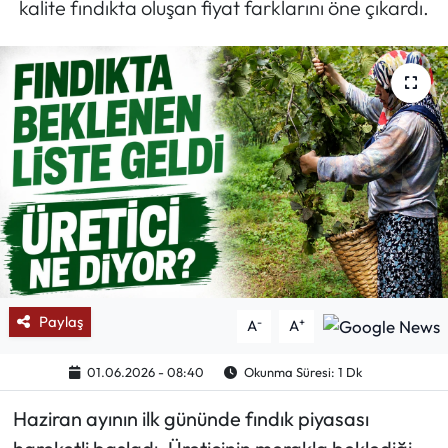
kalite fındıkta oluşan fiyat farklarını öne çıkardı.
Mektup Galeri
Röportaj
Manşet
Köşe Yazıları
Karikatür Galeri
BIK
Paylaş
-
+
A
A
ASTROLOJİ
01.06.2026 - 08:40
Okunma Süresi: 1 Dk
Spor Yazıları
Haziran ayının ilk gününde fındık piyasası
Mektup Galeri