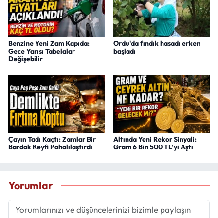
Benzine Yeni Zam Kapıda:
Ordu'da fındık hasadı erken
Gece Yarısı Tabelalar
başladı
Değişebilir
Çayın Tadı Kaçtı: Zamlar Bir
Altında Yeni Rekor Sinyali:
Bardak Keyfi Pahalılaştırdı
Gram 6 Bin 500 TL’yi Aştı
Yorumlar