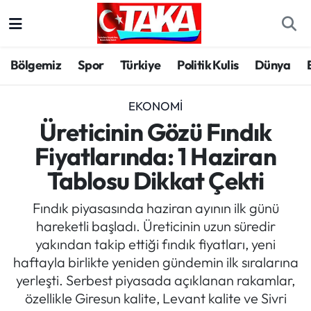
Bölgemiz
Trabzon Nöbetçi Eczaneler
Bölgemiz
Spor
Türkiye
Politik Kulis
Dünya
Spor
Trabzon Hava Durumu
EKONOMI
Türkiye
Trabzon Trafik Yoğunluk Haritası
Üreticinin Gözü Fındık
Fiyatlarında: 1 Haziran
Kültür/Sanat
Süper Lig Puan Durumu ve Fikstür
Tablosu Dikkat Çekti
Politika
Tüm Manşetler
Fındık piyasasında haziran ayının ilk günü
hareketli başladı. Üreticinin uzun süredir
Politik Kulis
Son Dakika Haberleri
yakından takip ettiği fındık fiyatları, yeni
haftayla birlikte yeniden gündemin ilk sıralarına
Dünya
Haber Arşivi
yerleşti. Serbest piyasada açıklanan rakamlar,
özellikle Giresun kalite, Levant kalite ve Sivri
Magazin