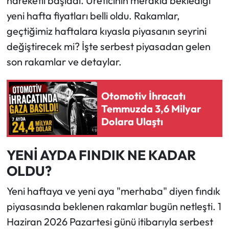
hareketli başladı. Üreticinin merakla beklediği
yeni hafta fiyatları belli oldu. Rakamlar,
Ekonomi
geçtiğimiz haftalara kıyasla piyasanın seyrini
değiştirecek mi? İşte serbest piyasadan gelen
Sağlık
son rakamlar ve detaylar.
Turizm
Otomotiv İhracatı
Teknoloji
Temmuzda 3,6 Milyar
Dolara Ulaştı
YENİ AYDA FINDIK NE KADAR
OLDU?
Yeni haftaya ve yeni aya "merhaba" diyen fındık
piyasasında beklenen rakamlar bugün netleşti. 1
Haziran 2026 Pazartesi günü itibarıyla serbest