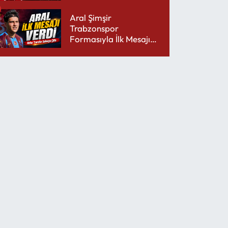
Şarjını Bitirdi
Aral Şimşir
Trabzonspor
Formasıyla İlk Mesajını
Udinese’ye Verdi