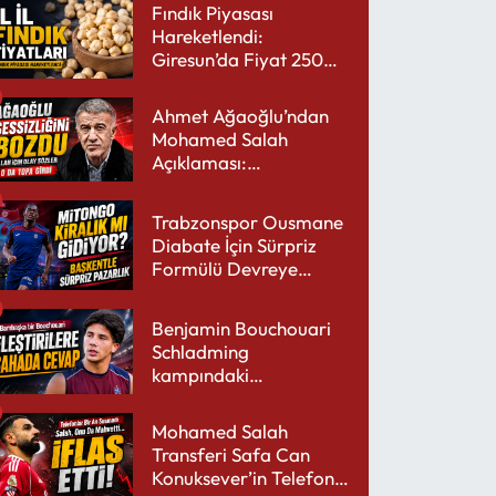
Fındık Piyasası
Hareketlendi:
Giresun’da Fiyat 250
TL’yi Gördü
Ahmet Ağaoğlu’ndan
Mohamed Salah
Açıklaması:
Trabzonspor’a Çok
Yakışır
Trabzonspor Ousmane
Diabate İçin Sürpriz
Formülü Devreye
Sokuyor
Benjamin Bouchouari
Schladming
kampındaki
performansıyla şaşırttı
Mohamed Salah
Transferi Safa Can
Konuksever’in Telefon