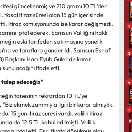
ifesi güncellenmiş ve 210 gramı 10 TL’den
. Yasal itiraz süresi olan 15 gün içerisinde
 etti. İtiraz komisyonunda ise karar değişmedi.
2
mı iptal ederek, Samsun Valiliğini haklı
meğin eski tarifeden satılmasına yönelik
sı’na ve taraflara gönderildi. Samsun Esnaf
3
B) Başkanı Hacı Eyüb Güler de karar
sunulacağını ifade etti.
t talep edeceğiz"
4
ğin tanesinin tekrardan 10 TL’ye
"Biz ekmek zammıyla ilgili bir karar almıştık.
5
 15 gün itiraz süresi vardı, valilik itiraz
nda da 12,5 TL kabul edilmişti. Valilik
rı iptal etti. Eski fiyata dönülmüş oldu.