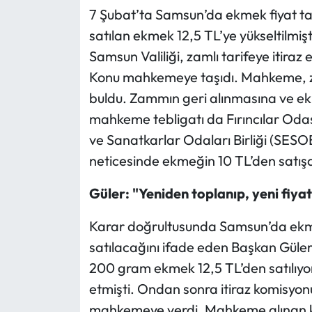
7 Şubat’ta Samsun’da ekmek fiyat tar
Ekonomi
satılan ekmek 12,5 TL’ye yükseltilmişti
Samsun Valiliği, zamlı tarifeye itiraz
Sağlık
Konu mahkemeye taşıdı. Mahkeme, zam
buldu. Zammın geri alınmasına ve ek
Turizm
mahkeme tebligatı da Fırıncılar Oda
ve Sanatkarlar Odaları Birliği (SESO
Teknoloji
neticesinde ekmeğin 10 TL’den satışa 
Güler: "Yeniden toplanıp, yeni fiya
Karar doğrultusunda Samsun’da ekme
satılacağını ifade eden Başkan Güler, 
200 gram ekmek 12,5 TL’den satılıyordu.
etmişti. Ondan sonra itiraz komisyonu
mahkemeye verdi. Mahkeme alınan kara