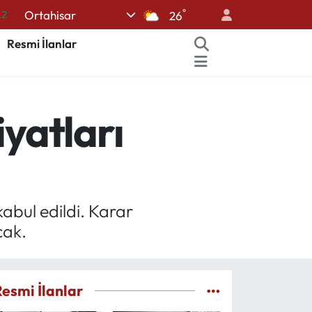
.2
°
Ortahisar
26
17
Resmi İlanlar
01
02
12
iyatları
64
abul edildi. Karar
cak.
Resmi İlanlar