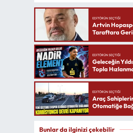
EDITÖRÜN SEÇTIĞI
Artvin Hopasp
Taraftara Geri
EDITÖRÜN SEÇTIĞI
Geleceğin Yıldı
Topla Hızlanma
EDITÖRÜN SEÇTIĞI
Araç Sahipleri
Otomatiğe Bağ
Bunlar da ilginizi çekebilir