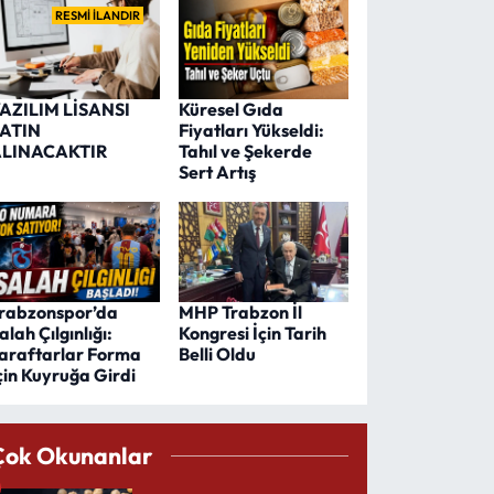
RESMİ İLANDIR
AZILIM LİSANSI
Küresel Gıda
ATIN
Fiyatları Yükseldi:
LINACAKTIR
Tahıl ve Şekerde
Sert Artış
rabzonspor’da
MHP Trabzon İl
alah Çılgınlığı:
Kongresi İçin Tarih
araftarlar Forma
Belli Oldu
çin Kuyruğa Girdi
Çok Okunanlar