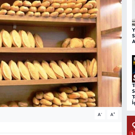
Y
S
A
T
S
T
İ
-
+
A
A
1