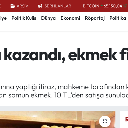
BITCOIN
65.130,04
%1
E
ARŞİV
SERİ İLANLAR
DOLAR
47,7069
%0.
iye
Politik Kulis
Dünya
Ekonomi
Röportaj
Politika
EURO
55,0265
%0.
STERLİN
64,1897
%0.
GRAM ALTIN
6618.49
%2.
ı kazandı, ekmek f
BİST100
13.887
%
ına yaptığı itiraz, mahkeme tarafından k
lan somun ekmek, 10 TL’den satışa sunula