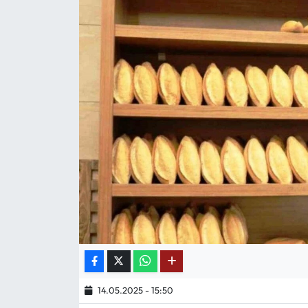
Mektup Galeri
Röportaj
Manşet
Köşe Yazıları
Karikatür Galeri
BIK
ASTROLOJİ
Spor Yazıları
14.05.2025 - 15:50
Mektup Galeri