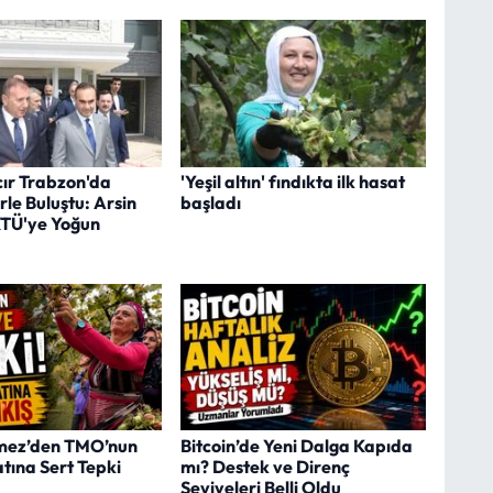
ır Trabzon'da
'Yeşil altın' fındıkta ilk hasat
rle Buluştu: Arsin
başladı
TÜ'ye Yoğun
çmez’den TMO’nun
Bitcoin’de Yeni Dalga Kapıda
atına Sert Tepki
mı? Destek ve Direnç
Seviyeleri Belli Oldu