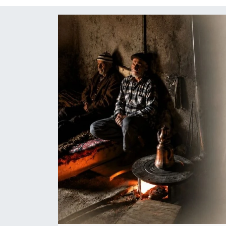
Mektup Galeri
Röportaj
Manşet
Köşe Yazıları
Karikatür Galeri
BIK
ASTROLOJİ
Spor Yazıları
Mektup Galeri