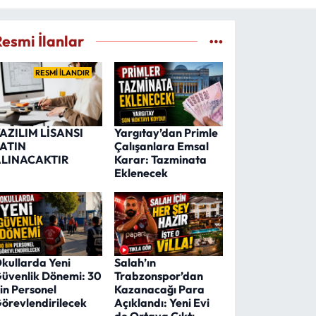
Resmi İlanlar
RESMİ İLANDIR
AZILIM LİSANSI
Yargıtay’dan Primle
ATIN
Çalışanlara Emsal
LINACAKTIR
Karar: Tazminata
Eklenecek
kullarda Yeni
Salah’ın
üvenlik Dönemi: 30
Trabzonspor’dan
in Personel
Kazanacağı Para
örevlendirilecek
Açıklandı: Yeni Evi
de Ortaya Çıktı