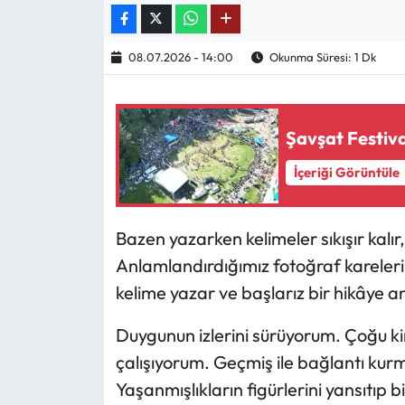
Ekonomi
08.07.2026 - 14:00
Okunma Süresi: 1 Dk
Sağlık
Turizm
Şavşat Festiva
İçeriği Görüntüle
Teknoloji
Bazen yazarken kelimeler sıkışır kal
Anlamlandırdığımız fotoğraf kareleri y
kelime yazar ve başlarız bir hikâye
Duygunun izlerini sürüyorum. Çoğu 
çalışıyorum. Geçmiş ile bağlantı kur
Yaşanmışlıkların figürlerini yansıtıp 