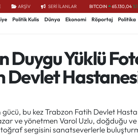
E
ARŞİV
SERİ İLANLAR
BITCOIN
65.130,04
%1
DOLAR
47,7106
%0.
iye
Politik Kulis
Dünya
Ekonomi
Röportaj
Politika
EURO
55,1652
%0.
STERLİN
64,4046
%0.
un Duygu Yüklü Fot
GRAM ALTIN
6618.49
%2.
BİST100
13.773
%-
h Devlet Hastanes
gücü, bu kez Trabzon Fatih Devlet Hastan
azar ve yönetmen Varol Uzlu, doğduğu ve 
 fotoğraf sergisini sanatseverlerle buluştu