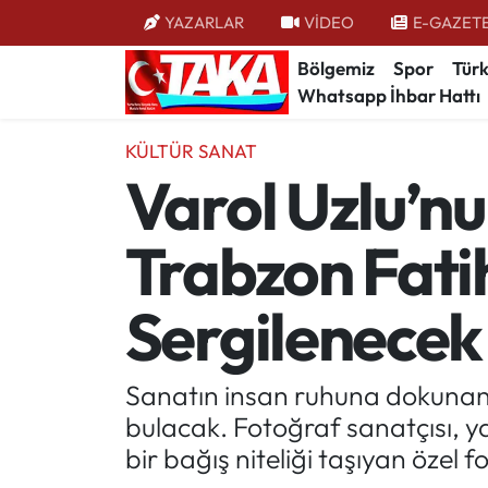
YAZARLAR
VİDEO
E-GAZET
Bölgemiz
Spor
Türk
Bölgemiz
Trabzon Nöbetçi Eczaneler
Whatsapp İhbar Hattı
Spor
Trabzon Hava Durumu
KÜLTÜR SANAT
Varol Uzlu’n
Türkiye
Trabzon Trafik Yoğunluk Haritası
Trabzon Fati
Kültür/Sanat
Süper Lig Puan Durumu ve Fikstür
Politika
Tüm Manşetler
Sergilenecek
Politik Kulis
Son Dakika Haberleri
Sanatın insan ruhuna dokunan 
Dünya
Haber Arşivi
bulacak. Fotoğraf sanatçısı, y
bir bağış niteliği taşıyan özel
Magazin