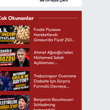
Çok Okunanlar
Fındık Piyasası
Hareketlendi:
Giresun’da Fiyat 250
TL’yi Gördü
Ahmet Ağaoğlu’ndan
Mohamed Salah
Açıklaması:
Trabzonspor’a Çok
Yakışır
Trabzonspor Ousmane
Diabate İçin Sürpriz
Formülü Devreye
Sokuyor
Benjamin Bouchouari
Schladming
kampındaki