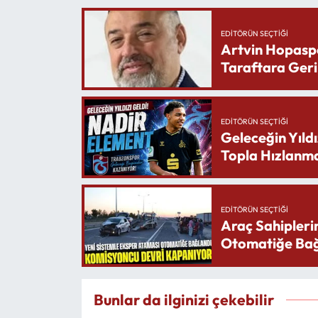
EDITÖRÜN SEÇTIĞI
Artvin Hopasp
Taraftara Geri
EDITÖRÜN SEÇTIĞI
Geleceğin Yıldı
Topla Hızlanma
EDITÖRÜN SEÇTIĞI
Araç Sahipleri
Otomatiğe Bağ
Bunlar da ilginizi çekebilir