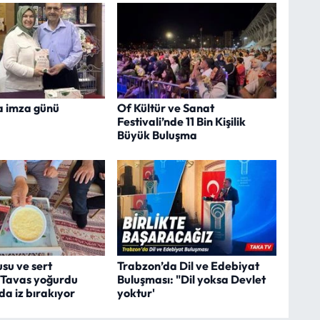
 imza günü
Of Kültür ve Sanat
Festivali’nde 11 Bin Kişilik
Büyük Buluşma
su ve sert
Trabzon’da Dil ve Edebiyat
 Tavas yoğurdu
Buluşması: "Dil yoksa Devlet
a iz bırakıyor
yoktur'