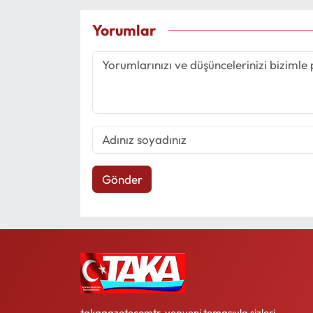
Yorumlar
Gönder
takagazetecomtr, yepyeni temasıyla sizleri