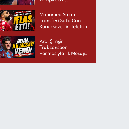
performansıyla şaşırttı
Mohamed Salah
Transferi Safa Can
Konuksever’in Telefon
Şarjını Bitirdi
Aral Şimşir
Trabzonspor
Formasıyla İlk Mesajını
Udinese’ye Verdi