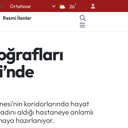
°
Ortahisar
.2
26
17
Resmi İlanlar
27
35
oğrafları
12
19
i’nde
esi’nin koridorlarında hayat
adını aldığı hastaneye anlamlı
rmaya hazırlanıyor.