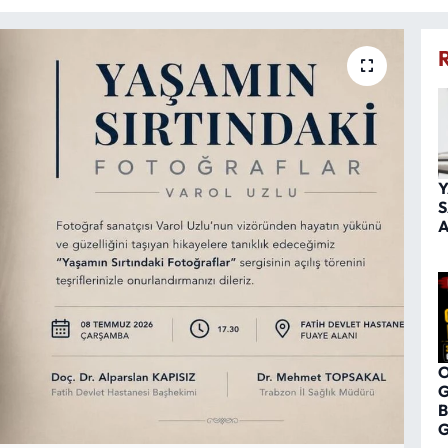
Y
S
A
O
G
B
G