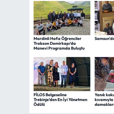
Mardinli Hafız Öğrenciler
Samsun'da
Trabzon Demirkapı’da
Manevi Programda Buluştu
FİLOS Belgeseline
Yanık koku
Trebinje’den En İyi Yönetmen
kıvamıyla
Ödülü
damaklard