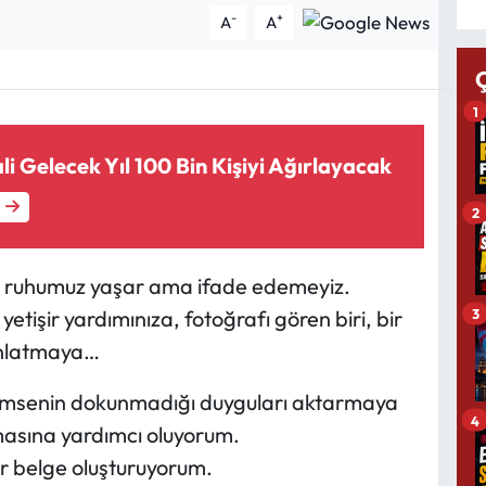
-
+
A
A
1
li Gelecek Yıl 100 Bin Kişiyi Ağırlayacak
2
ır, ruhumuz yaşar ama ifade edemeyiz.
3
etişir yardımınıza, fotoğrafı gören biri, bir
 anlatmaya…
kimsenin dokunmadığı duyguları aktarmaya
4
masına yardımcı oluyorum.
bir belge oluşturuyorum.