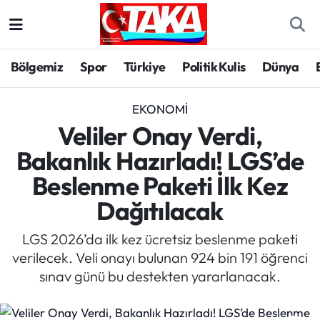
Bölgemiz
Trabzon Nöbetçi Eczaneler
Bölgemiz
Spor
Türkiye
Politik Kulis
Dünya
Spor
Trabzon Hava Durumu
EKONOMI
Türkiye
Trabzon Trafik Yoğunluk Haritası
Veliler Onay Verdi,
Bakanlık Hazırladı! LGS’de
Kültür/Sanat
Süper Lig Puan Durumu ve Fikstür
Beslenme Paketi İlk Kez
Politika
Tüm Manşetler
Dağıtılacak
Politik Kulis
Son Dakika Haberleri
LGS 2026’da ilk kez ücretsiz beslenme paketi
verilecek. Veli onayı bulunan 924 bin 191 öğrenci
Dünya
Haber Arşivi
sınav günü bu destekten yararlanacak.
Magazin