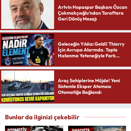
Artvin Hopaspor Başkanı Özcan
Çakmakçıoğlu’ndan Taraftara
Geri Dönüş Mesajı
Geleceğin Yıldızı Geldi! Thierry
İçin Avrupa Alarmda. Topla
Hızlanma Yeteneğiyle Fark
Yaratıyor
Araç Sahiplerine Müjde! Yeni
Sistemle Eksper Ataması
Otomatiğe Bağlandı
Bunlar da ilginizi çekebilir