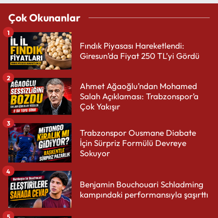
Çok Okunanlar
1
Fındık Piyasası Hareketlendi:
Giresun’da Fiyat 250 TL’yi Gördü
2
Ahmet Ağaoğlu’ndan Mohamed
Salah Açıklaması: Trabzonspor’a
Çok Yakışır
3
Trabzonspor Ousmane Diabate
İçin Sürpriz Formülü Devreye
Sokuyor
4
Benjamin Bouchouari Schladming
kampındaki performansıyla şaşırttı
5