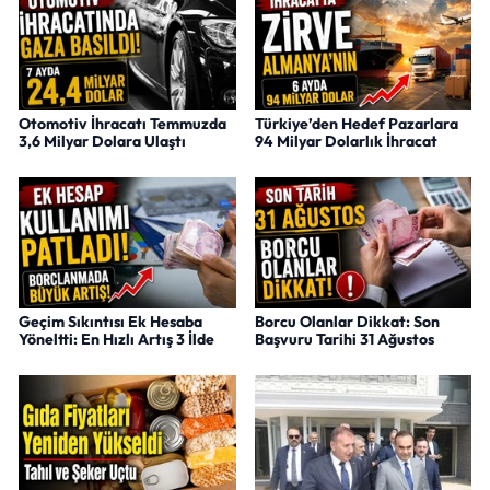
Otomotiv İhracatı Temmuzda
Türkiye’den Hedef Pazarlara
3,6 Milyar Dolara Ulaştı
94 Milyar Dolarlık İhracat
Geçim Sıkıntısı Ek Hesaba
Borcu Olanlar Dikkat: Son
Yöneltti: En Hızlı Artış 3 İlde
Başvuru Tarihi 31 Ağustos