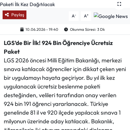
Mektup Galeri
Paylaş
-
+
A
A
Röportaj
10.06.2026 - 19:40
Okunma Süresi: 3 Dk
Manşet
LGS’de Bir İlk! 924 Bin Öğrenciye Ücretsiz
Paket
Köşe Yazıları
LGS 2026 öncesi Milli Eğitim Bakanlığı, merkezi
sınava katılacak öğrenciler için dikkat çeken yeni
Karikatür Galeri
bir uygulamayı hayata geçiriyor. Bu yıl ilk kez
BIK
uygulanacak ücretsiz beslenme paketi
desteğinden, velileri tarafından onay verilen
ASTROLOJİ
924 bin 191 öğrenci yararlanacak. Türkiye
genelinde 81 il ve 920 ilçede yapılacak sınava 1
Spor Yazıları
milyonun üzerinde aday katılacak. Bakanlık,
Mektup Galeri
öğrencilerin iki oturum arasındaki dinlenme