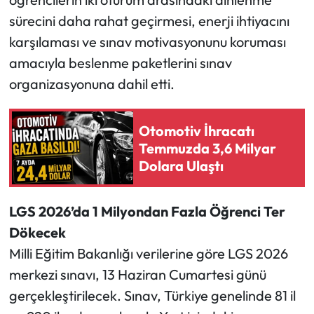
sürecini daha rahat geçirmesi, enerji ihtiyacını
Ekonomi
karşılaması ve sınav motivasyonunu koruması
amacıyla beslenme paketlerini sınav
Sağlık
organizasyonuna dahil etti.
Turizm
Otomotiv İhracatı
Teknoloji
Temmuzda 3,6 Milyar
Dolara Ulaştı
LGS 2026’da 1 Milyondan Fazla Öğrenci Ter
Dökecek
Milli Eğitim Bakanlığı verilerine göre LGS 2026
merkezi sınavı, 13 Haziran Cumartesi günü
gerçekleştirilecek. Sınav, Türkiye genelinde 81 il