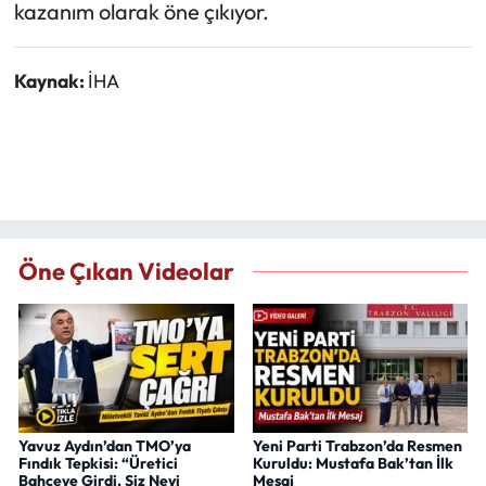
kazanım olarak öne çıkıyor.
Kaynak:
İHA
Öne Çıkan Videolar
Yavuz Aydın’dan TMO’ya
Yeni Parti Trabzon’da Resmen
Fındık Tepkisi: “Üretici
Kuruldu: Mustafa Bak’tan İlk
Bahçeye Girdi, Siz Neyi
Mesaj