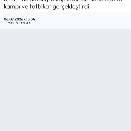
kampı ve tatbikat gerçekleştirdi.
Mektup Galeri
06.07.2026 - 15:34
YAYINLANMA
Röportaj
Manşet
Köşe Yazıları
Karikatür Galeri
BIK
ASTROLOJİ
Spor Yazıları
Mektup Galeri