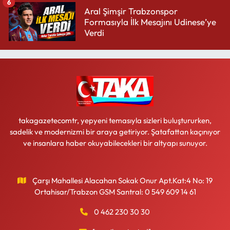
6
Aral Şimşir Trabzonspor
Formasıyla İlk Mesajını Udinese’ye
Verdi
takagazetecomtr, yepyeni temasıyla sizleri buluştururken,
sadelik ve modernizmi bir araya getiriyor. Şatafattan kaçınıyor
ve insanlara haber okuyabilecekleri bir altyapı sunuyor.
Çarşı Mahallesi Alacahan Sokak Onur Apt.Kat:4 No: 19
Ortahisar/Trabzon GSM Santral: 0 549 609 14 61
0 462 230 30 30