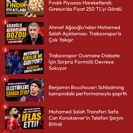
Fındık Piyasası Hareketlendi:
Giresun’da Fiyat 250 TL’yi Gördü
2
Ahmet Ağaoğlu’ndan Mohamed
Salah Açıklaması: Trabzonspor’a
Çok Yakışır
3
Trabzonspor Ousmane Diabate
İçin Sürpriz Formülü Devreye
Sokuyor
4
Benjamin Bouchouari Schladming
kampındaki performansıyla şaşırttı
5
Mohamed Salah Transferi Safa
Can Konuksever’in Telefon Şarjını
Bitirdi