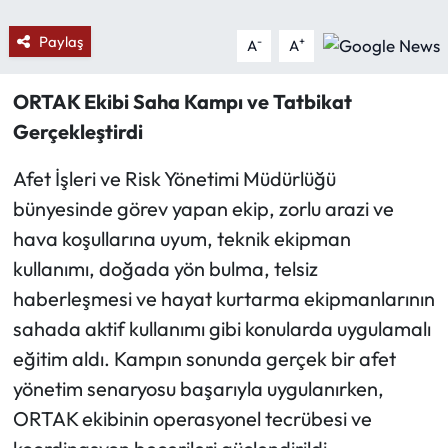
Paylaş
-
+
A
A
Ekonomi
Sağlık
ORTAK Ekibi Saha Kampı ve Tatbikat
Gerçekleştirdi
Turizm
Afet İşleri ve Risk Yönetimi Müdürlüğü
Teknoloji
bünyesinde görev yapan ekip, zorlu arazi ve
hava koşullarına uyum, teknik ekipman
kullanımı, doğada yön bulma, telsiz
haberleşmesi ve hayat kurtarma ekipmanlarının
sahada aktif kullanımı gibi konularda uygulamalı
eğitim aldı. Kampın sonunda gerçek bir afet
yönetim senaryosu başarıyla uygulanırken,
ORTAK ekibinin operasyonel tecrübesi ve