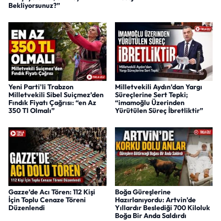
Bekliyorsunuz?”
Yeni Parti'li Trabzon
Milletvekili Aydın’dan Yargı
Milletvekili Sibel Suiçmez’den
Süreçlerine Sert Tepki;
Fındık Fiyatı Çağrısı: “en Az
“imamoğlu Üzerinden
350 Tl Olmalı”
Yürütülen Süreç İbretliktir”
Gazze’de Acı Tören: 112 Kişi
Boğa Güreşlerine
İçin Toplu Cenaze Töreni
Hazırlanıyordu: Artvin’de
Düzenlendi
Yıllardır Beslediği 700 Kiloluk
Boğa Bir Anda Saldırdı