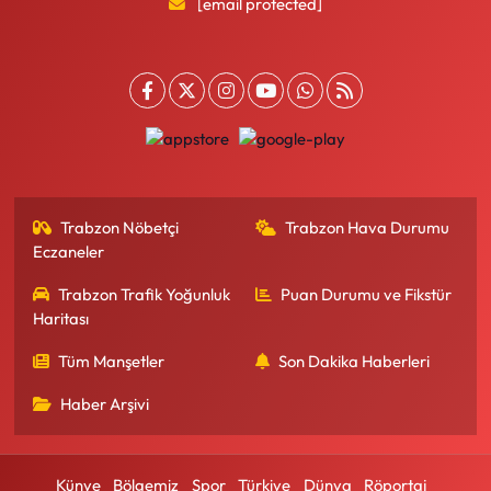
[email protected]
Trabzon Nöbetçi
Trabzon Hava Durumu
Eczaneler
Trabzon Trafik Yoğunluk
Puan Durumu ve Fikstür
Haritası
Tüm Manşetler
Son Dakika Haberleri
Haber Arşivi
Künye
Bölgemiz
Spor
Türkiye
Dünya
Röportaj