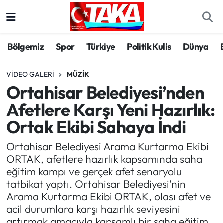
Bölgemiz
Trabzon Nöbetçi Eczaneler
Bölgemiz
Spor
Türkiye
Politik Kulis
Dünya
Spor
Trabzon Hava Durumu
VIDEO GALERI
MÜZIK
Ortahisar Belediyesi’nden
Türkiye
Trabzon Trafik Yoğunluk Haritası
Afetlere Karşı Yeni Hazırlık:
Kültür/Sanat
Süper Lig Puan Durumu ve Fikstür
Ortak Ekibi Sahaya İndi
Politika
Tüm Manşetler
Ortahisar Belediyesi Arama Kurtarma Ekibi
ORTAK, afetlere hazırlık kapsamında saha
Politik Kulis
Son Dakika Haberleri
eğitim kampı ve gerçek afet senaryolu
tatbikat yaptı. Ortahisar Belediyesi’nin
Dünya
Haber Arşivi
Arama Kurtarma Ekibi ORTAK, olası afet ve
acil durumlara karşı hazırlık seviyesini
Magazin
artırmak amacıyla kapsamlı bir saha eğitim