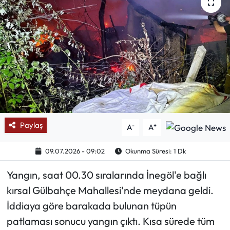
Mektup Galeri
Röportaj
Manşet
Köşe Yazıları
Karikatür Galeri
Paylaş
-
+
A
A
BIK
09.07.2026 - 09:02
Okunma Süresi: 1 Dk
Yangın, saat 00.30 sıralarında İnegöl'e bağlı
ASTROLOJİ
kırsal Gülbahçe Mahallesi'nde meydana geldi.
Spor Yazıları
İddiaya göre barakada bulunan tüpün
patlaması sonucu yangın çıktı. Kısa sürede tüm
Mektup Galeri