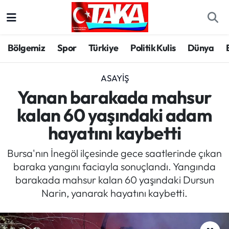
Bölgemiz
Trabzon Nöbetçi Eczaneler
Bölgemiz
Spor
Türkiye
Politik Kulis
Dünya
Spor
Trabzon Hava Durumu
ASAYIŞ
Türkiye
Trabzon Trafik Yoğunluk Haritası
Yanan barakada mahsur
kalan 60 yaşındaki adam
Kültür/Sanat
Süper Lig Puan Durumu ve Fikstür
hayatını kaybetti
Politika
Tüm Manşetler
Bursa'nın İnegöl ilçesinde gece saatlerinde çıkan
baraka yangını faciayla sonuçlandı. Yangında
Politik Kulis
Son Dakika Haberleri
barakada mahsur kalan 60 yaşındaki Dursun
Narin, yanarak hayatını kaybetti.
Dünya
Haber Arşivi
Magazin