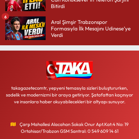
Bitirdi
6
Aral Şimşir Trabzonspor
Formasıyla İlk Mesajını Udinese’ye
Verdi
takagazetecomtr, yepyeni temasıyla sizleri buluştururken,
sadelik ve modernizmi bir araya getiriyor. Şatafattan kaçınıyor
ve insanlara haber okuyabilecekleri bir altyapı sunuyor.
Çarşı Mahallesi Alacahan Sokak Onur Apt.Kat:4 No: 19
Ortahisar/Trabzon GSM Santral: 0 549 609 14 61