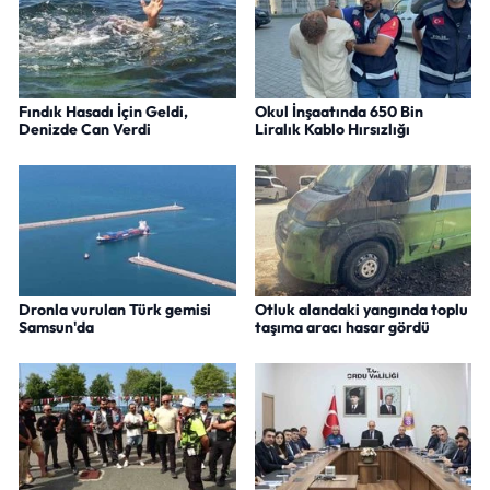
Fındık Hasadı İçin Geldi,
Okul İnşaatında 650 Bin
Denizde Can Verdi
Liralık Kablo Hırsızlığı
Dronla vurulan Türk gemisi
Otluk alandaki yangında toplu
Samsun'da
taşıma aracı hasar gördü