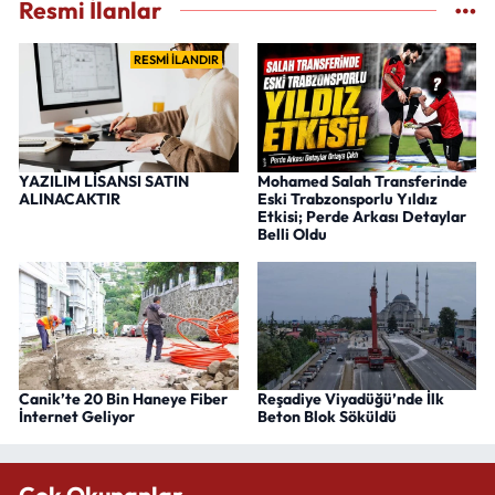
Resmi İlanlar
RESMİ İLANDIR
YAZILIM LİSANSI SATIN
Mohamed Salah Transferinde
ALINACAKTIR
Eski Trabzonsporlu Yıldız
Etkisi; Perde Arkası Detaylar
Belli Oldu
Canik’te 20 Bin Haneye Fiber
Reşadiye Viyadüğü’nde İlk
İnternet Geliyor
Beton Blok Söküldü