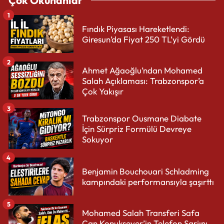
Çok Okunanlar
1
Fındık Piyasası Hareketlendi:
Giresun’da Fiyat 250 TL’yi Gördü
2
Ahmet Ağaoğlu’ndan Mohamed
Salah Açıklaması: Trabzonspor’a
Çok Yakışır
3
Trabzonspor Ousmane Diabate
İçin Sürpriz Formülü Devreye
Sokuyor
4
Benjamin Bouchouari Schladming
kampındaki performansıyla şaşırttı
5
Mohamed Salah Transferi Safa
Can Konuksever’in Telefon Şarjını