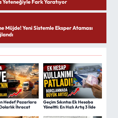
 Yeteneğiyle Fark Yaratıyor
ne Müjde! Yeni Sistemle Eksper Ataması
landı
en Hedef Pazarlara
Geçim Sıkıntısı Ek Hesaba
Dolarlık İhracat
Yöneltti: En Hızlı Artış 3 İlde