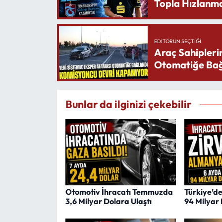
Topla Hızlanma
EDITÖRÜN SEÇTIĞI
Araç Sahipleri
Otomatiğe Bağ
Bunlar da ilginizi çekebilir
Otomotiv İhracatı Temmuzda
Türkiye’d
3,6 Milyar Dolara Ulaştı
94 Milyar 