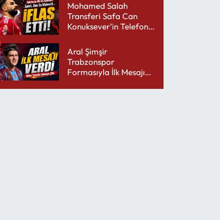
Mohamed Salah
Transferi Safa Can
Konuksever’in Telefon
Şarjını Bitirdi
Aral Şimşir
Trabzonspor
Formasıyla İlk Mesajını
Udinese’ye Verdi