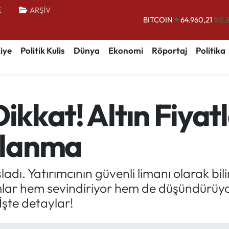
BITCOIN
64.960,21
%0.
E
ARŞİV
DOLAR
47,7436
%0.
EURO
55,2510
%0.
iye
Politik Kulis
Dünya
Ekonomi
Röportaj
Politika
STERLİN
64,4811
%0.
GRAM ALTIN
6648.99
%2.
BİST100
13.779
%-
Dikkat! Altın Fiyat
alanma
adı. Yatırımcının güvenli limanı olarak bil
mlar hem sevindiriyor hem de düşündürüy
şte detaylar!