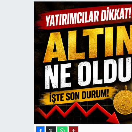
Mektup Galeri
Röportaj
Manşet
Köşe Yazıları
Karikatür Galeri
BIK
ASTROLOJİ
Spor Yazıları
Mektup Galeri