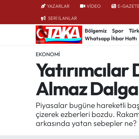
YAZARLAR
VİDEO
E-GAZET
SERİ İLANLAR
Bölgemiz
Trabzon Nöbetçi Eczaneler
Bölgemiz
Spor
Türk
Whatsapp İhbar Hattı
Spor
Trabzon Hava Durumu
EKONOMI
Türkiye
Trabzon Trafik Yoğunluk Haritası
Yatırımcılar 
Kültür/Sanat
Süper Lig Puan Durumu ve Fikstür
Almaz Dalg
Politika
Tüm Manşetler
Politik Kulis
Son Dakika Haberleri
Piyasalar bugüne hareketli başl
çizerek ezberleri bozdu. Raka
Dünya
Haber Arşivi
arkasında yatan sebepler ne? İ
Magazin