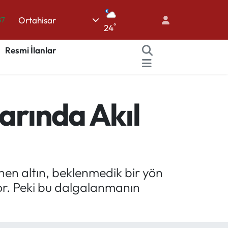
87
Ortahisar
°
18
24
32
Resmi İlanlar
38
59
14
larında Akıl
inen altın, beklenmedik bir yön
or. Peki bu dalgalanmanın