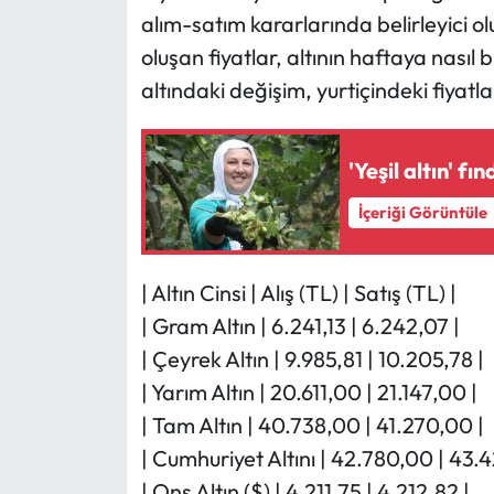
alım-satım kararlarında belirleyici o
oluşan fiyatlar, altının haftaya nasıl 
altındaki değişim, yurtiçindeki fiyat
'Yeşil altın' fı
İçeriği Görüntüle
| Altın Cinsi | Alış (TL) | Satış (TL) |
| Gram Altın | 6.241,13 | 6.242,07 |
| Çeyrek Altın | 9.985,81 | 10.205,78 |
| Yarım Altın | 20.611,00 | 21.147,00 |
| Tam Altın | 40.738,00 | 41.270,00 |
| Cumhuriyet Altını | 42.780,00 | 43.4
| Ons Altın ($) | 4.211,75 | 4.212,82 |