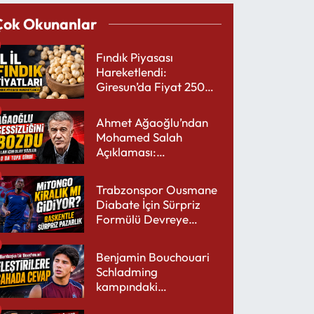
Çok Okunanlar
Fındık Piyasası
Hareketlendi:
Giresun’da Fiyat 250
TL’yi Gördü
Ahmet Ağaoğlu’ndan
Mohamed Salah
Açıklaması:
Trabzonspor’a Çok
Yakışır
Trabzonspor Ousmane
Diabate İçin Sürpriz
Formülü Devreye
Sokuyor
Benjamin Bouchouari
Schladming
kampındaki
performansıyla şaşırttı