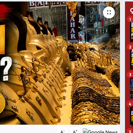
1
2
3
4
-
+
5
A
A