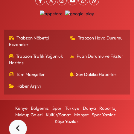
Trabzon Nöbetçi
Trabzon Hava Durumu
Eczaneler
Trabzon Trafik Yoğunluk
Puan Durumu ve Fikstür
Haritası
Tüm Manşetler
Son Dakika Haberleri
Haber Arşivi
Künye
Bölgemiz
Spor
Türkiye
Dünya
Röportaj
Mektup Galeri
Kültür/Sanat
Manşet
Spor Yazıları
Köşe Yazıları