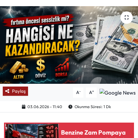
Mektup Galeri
Röportaj
Manşet
Köşe Yazıları
Karikatür Galeri
BIK
Paylaş
-
+
A
A
ASTROLOJİ
03.06.2026 - 11:40
Okunma Süresi: 1 Dk
Spor Yazıları
Benzine Zam Pompaya
Mektup Galeri