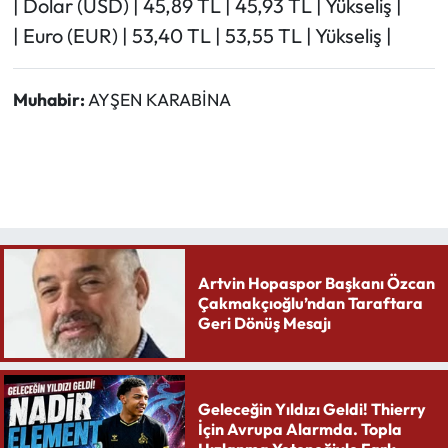
| Dolar (USD) | 45,89 TL | 45,93 TL | Yükseliş |
| Euro (EUR) | 53,40 TL | 53,55 TL | Yükseliş |
Muhabir:
AYŞEN KARABİNA
Artvin Hopaspor Başkanı Özcan
Çakmakçıoğlu’ndan Taraftara
Geri Dönüş Mesajı
Geleceğin Yıldızı Geldi! Thierry
İçin Avrupa Alarmda. Topla