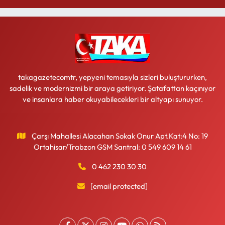
takagazetecomtr, yepyeni temasıyla sizleri buluştururken,
sadelik ve modernizmi bir araya getiriyor. Şatafattan kaçınıyor
ve insanlara haber okuyabilecekleri bir altyapı sunuyor.
Çarşı Mahallesi Alacahan Sokak Onur Apt.Kat:4 No: 19
Ortahisar/Trabzon GSM Santral: 0 549 609 14 61
0 462 230 30 30
[email protected]