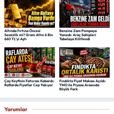
Altında Fırtına Öncesi
Benzine Zam Pompaya
Sessizlik mi? Gram Altın 6 Bin
Yansıdı: Araç Sahipleri
660 TL’yi Aştı
Tabelaya Kilitlendi
Çay Keyfinin Faturası Kabardı:
Fındıkta Fiyat Makası Açıldı:
Raflarda Fiyatlar Cep Yakıyor
TMO ile Piyasa Arasında
Büyük Fark
Yorumlar