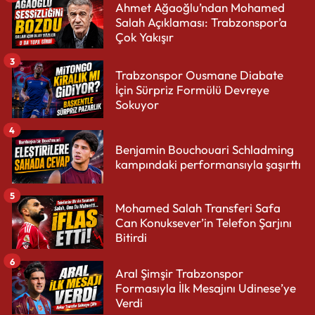
Ahmet Ağaoğlu’ndan Mohamed
Salah Açıklaması: Trabzonspor’a
Çok Yakışır
3
Trabzonspor Ousmane Diabate
İçin Sürpriz Formülü Devreye
Sokuyor
4
Benjamin Bouchouari Schladming
kampındaki performansıyla şaşırttı
5
Mohamed Salah Transferi Safa
Can Konuksever’in Telefon Şarjını
Bitirdi
6
Aral Şimşir Trabzonspor
Formasıyla İlk Mesajını Udinese’ye
Verdi