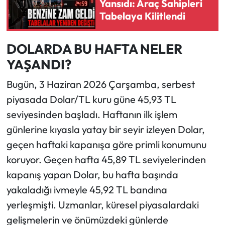
Yansıdı: Araç Sahipleri
Tabelaya Kilitlendi
Ekonomi
DOLARDA BU HAFTA NELER
Sağlık
YAŞANDI?
Turizm
Bugün, 3 Haziran 2026 Çarşamba, serbest
piyasada Dolar/TL kuru güne 45,93 TL
Teknoloji
seviyesinden başladı. Haftanın ilk işlem
günlerine kıyasla yatay bir seyir izleyen Dolar,
geçen haftaki kapanışa göre primli konumunu
koruyor. Geçen hafta 45,89 TL seviyelerinden
kapanış yapan Dolar, bu hafta başında
yakaladığı ivmeyle 45,92 TL bandına
yerleşmişti. Uzmanlar, küresel piyasalardaki
gelişmelerin ve önümüzdeki günlerde