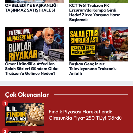
OF BELEDİYE BAŞKANLIĞI
KCT 1461 Trabzon FK
TAŞINMAZ SATIŞ İHALESİ
Erzurum’da Kampa Girdi:
Hedef Zirve Yarışına Hazır
Başlamak
Ömer Üründül'e Atfedilen
Başkan Genç Mısır
Salah Sözleri Gündem Oldu:
Televizyonuna Trabzon’u
Trabzon'a Gelince Neden?
Anlattı
Çok Okunanlar
1
Fındık Piyasası Hareketlendi:
Giresun’da Fiyat 250 TL’yi Gördü
2