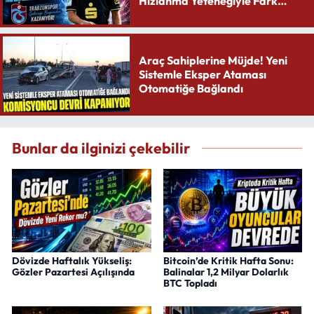
Hızlanma Yeteneğiyle Fark
Yaratıyor
Araç Sahiplerine Müjde! Yeni
Sistemle Eksper Ataması
Otomatiğe Bağlandı
Bunlar da ilginizi çekebilir
Dövizde Haftalık Yükseliş:
Bitcoin’de Kritik Hafta Sonu:
Gözler Pazartesi Açılışında
Balinalar 1,2 Milyar Dolarlık
BTC Topladı