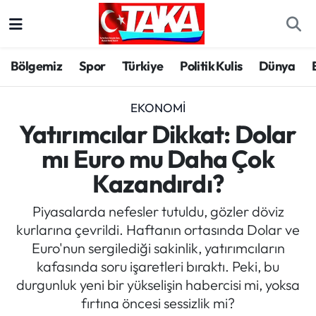
Bölgemiz
Trabzon Nöbetçi Eczaneler
Bölgemiz
Spor
Türkiye
Politik Kulis
Dünya
Spor
Trabzon Hava Durumu
EKONOMI
Türkiye
Trabzon Trafik Yoğunluk Haritası
Yatırımcılar Dikkat: Dolar
mı Euro mu Daha Çok
Kültür/Sanat
Süper Lig Puan Durumu ve Fikstür
Kazandırdı?
Politika
Tüm Manşetler
Piyasalarda nefesler tutuldu, gözler döviz
kurlarına çevrildi. Haftanın ortasında Dolar ve
Politik Kulis
Son Dakika Haberleri
Euro'nun sergilediği sakinlik, yatırımcıların
kafasında soru işaretleri bıraktı. Peki, bu
Dünya
Haber Arşivi
durgunluk yeni bir yükselişin habercisi mi, yoksa
fırtına öncesi sessizlik mi?
Magazin