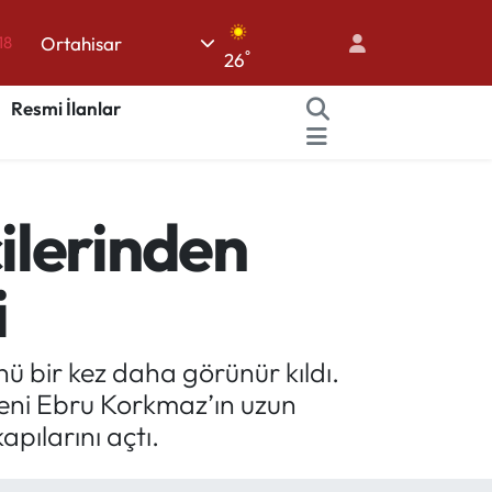
Ortahisar
18
°
26
32
Resmi İlanlar
38
03
14
ilerinden
18
i
ü bir kez daha görünür kıldı.
meni Ebru Korkmaz’ın uzun
pılarını açtı.