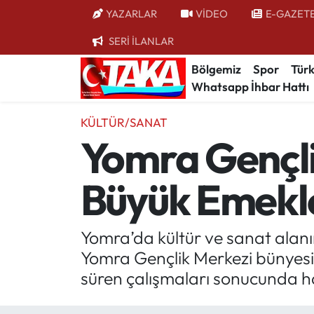
YAZARLAR
VİDEO
E-GAZET
SERİ İLANLAR
Bölgemiz
Trabzon Nöbetçi Eczaneler
Bölgemiz
Spor
Türk
Whatsapp İhbar Hattı
Spor
Trabzon Hava Durumu
KÜLTÜR/SANAT
Türkiye
Trabzon Trafik Yoğunluk Haritası
Yomra Gençli
Kültür/Sanat
Süper Lig Puan Durumu ve Fikstür
Büyük Emekle
Politika
Tüm Manşetler
Politik Kulis
Son Dakika Haberleri
Yomra’da kültür ve sanat alanı
Yomra Gençlik Merkezi bünyesin
Dünya
Haber Arşivi
süren çalışmaları sonucunda hazı
Magazin