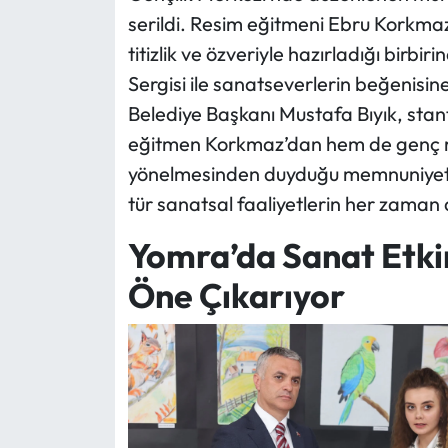
serildi. Resim eğitmeni Ebru Korkmaz
titizlik ve özveriyle hazırladığı birbi
Sergisi ile sanatseverlerin beğenisin
Belediye Başkanı Mustafa Bıyık, stan
eğitmen Korkmaz’dan hem de genç re
yönelmesinden duyduğu memnuniyeti d
tür sanatsal faaliyetlerin her zaman 
Yomra’da Sanat Etkin
Öne Çıkarıyor