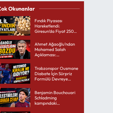
Çok Okunanlar
Fındık Piyasası
Hareketlendi:
Giresun’da Fiyat 250
TL’yi Gördü
Ahmet Ağaoğlu’ndan
Mohamed Salah
Açıklaması:
Trabzonspor’a Çok
Yakışır
Trabzonspor Ousmane
Diabate İçin Sürpriz
Formülü Devreye
Sokuyor
Benjamin Bouchouari
Schladming
kampındaki
performansıyla şaşırttı