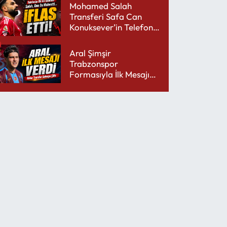
Mohamed Salah
Transferi Safa Can
Konuksever’in Telefon
Şarjını Bitirdi
Aral Şimşir
Trabzonspor
Formasıyla İlk Mesajını
Udinese’ye Verdi