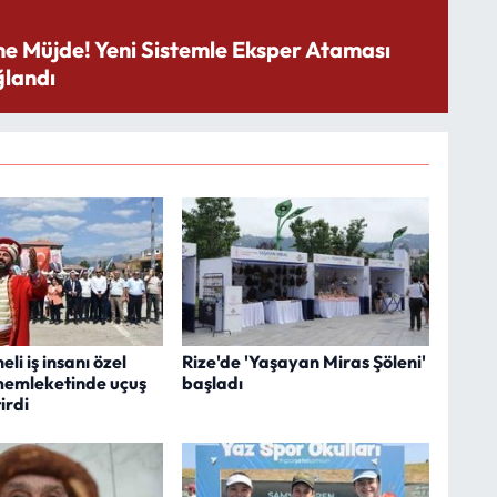
ne Müjde! Yeni Sistemle Eksper Ataması
landı
i iş insanı özel
Rize'de 'Yaşayan Miras Şöleni'
memleketinde uçuş
başladı
irdi