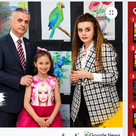
1
2
3
4
-
+
5
A
A