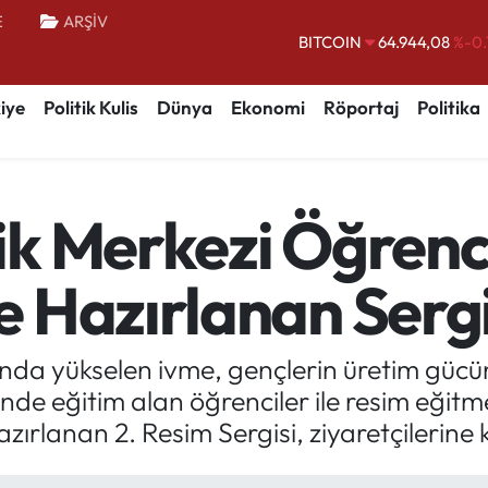
E
ARŞİV
DOLAR
47,7436
%0.
EURO
55,2510
%0.
iye
Politik Kulis
Dünya
Ekonomi
Röportaj
Politika
STERLİN
64,4811
%0.
GRAM ALTIN
6660.55
%0.
BİST100
13.779
%-
k Merkezi Öğrenc
BITCOIN
64.944,08
%-0.
 Hazırlanan Serg
nda yükselen ivme, gençlerin üretim gücün
de eğitim alan öğrenciler ile resim eğit
rlanan 2. Resim Sergisi, ziyaretçilerine ka