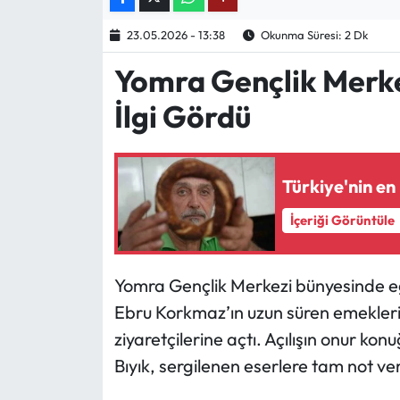
23.05.2026 - 13:38
Okunma Süresi: 2 Dk
Ekonomi
Yomra Gençlik Merke
Sağlık
İlgi Gördü
Turizm
Teknoloji
Türkiye'nin en i
İçeriği Görüntüle
Yomra Gençlik Merkezi bünyesinde eğ
Ebru Korkmaz’ın uzun süren emekleriyl
ziyaretçilerine açtı. Açılışın onur k
Bıyık, sergilenen eserlere tam not ver