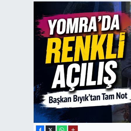
Mektup Galeri
Röportaj
Manşet
Köşe Yazıları
Karikatür Galeri
BIK
ASTROLOJİ
Spor Yazıları
Mektup Galeri