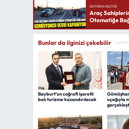
EDITÖRÜN SEÇTIĞI
Araç Sahipleri
Otomatiğe Bağ
Bunlar da ilginizi çekebilir
Bayburt'un coğrafi işaretli
Gümüşhanel
balı turizme kazandırılacak
uçağıyla 
gerçekleşt