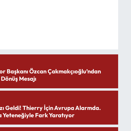
or Başkanı Özcan Çakmakçıoğlu’ndan
 Dönüş Mesajı
zı Geldi! Thierry İçin Avrupa Alarmda.
 Yeteneğiyle Fark Yaratıyor