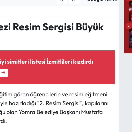
zi Resim Sergisi Büyük
6
yi simitleri listesi İzmitlileri kızdırdı
itim gören öğrencilerin ve resim eğitmeni
e hazırladığı "2. Resim Sergisi", kapılarını
onuğu olan Yomra Belediye Başkanı Mustafa
di.