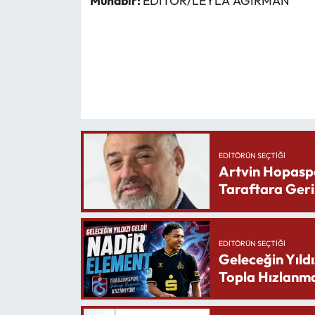
Muhabir:
EDİTÖR/LEYLA AĞIRMAN
EDITÖRÜN SEÇTIĞI
Artvin Hopasp
Taraftara Geri
EDITÖRÜN SEÇTIĞI
Geleceğin Yıldı
Topla Hızlanma