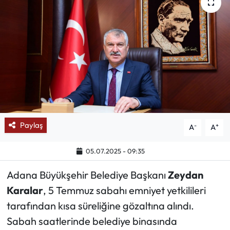
Mektup Galeri
Röportaj
Manşet
Köşe Yazıları
Karikatür Galeri
Paylaş
-
+
A
A
BIK
05.07.2025 - 09:35
Adana Büyükşehir Belediye Başkanı
Zeydan
ASTROLOJİ
Karalar
, 5 Temmuz sabahı emniyet yetkilileri
Spor Yazıları
tarafından kısa süreliğine gözaltına alındı.
Sabah saatlerinde belediye binasında
Mektup Galeri