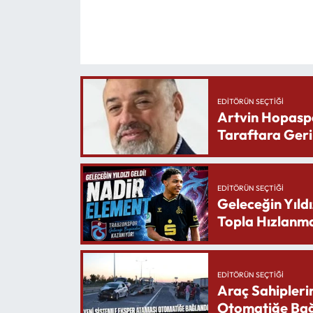
EDITÖRÜN SEÇTIĞI
Artvin Hopasp
Taraftara Geri
EDITÖRÜN SEÇTIĞI
Geleceğin Yıldı
Topla Hızlanma
EDITÖRÜN SEÇTIĞI
Araç Sahipleri
Otomatiğe Bağ