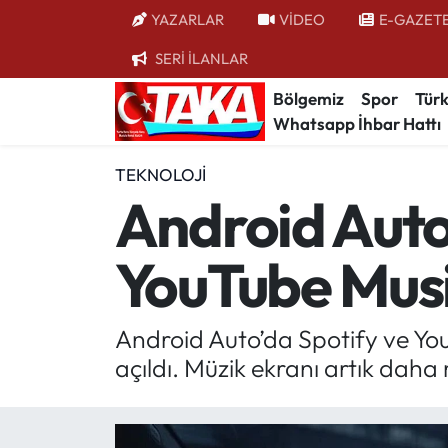
YAZARLAR
VİDEO
E-GAZET
SERİ İLANLAR
Bölgemiz
Trabzon Nöbetçi Eczaneler
Bölgemiz
Spor
Türk
Whatsapp İhbar Hattı
Spor
Trabzon Hava Durumu
TEKNOLOJI
Türkiye
Trabzon Trafik Yoğunluk Haritası
Android Auto 
Kültür/Sanat
Süper Lig Puan Durumu ve Fikstür
YouTube Musi
Politika
Tüm Manşetler
Politik Kulis
Son Dakika Haberleri
Android Auto’da Spotify ve You
açıldı. Müzik ekranı artık dah
Dünya
Haber Arşivi
Magazin