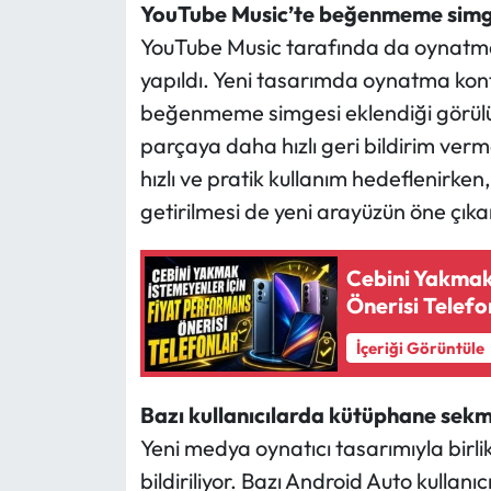
YouTube Music’te beğenmeme simge
YouTube Music tarafında da oynatma k
yapıldı. Yeni tasarımda oynatma kontr
beğenmeme simgesi eklendiği görülüy
parçaya daha hızlı geri bildirim verm
hızlı ve pratik kullanım hedeflenirken,
getirilmesi de yeni arayüzün öne çıkan
Cebini Yakmak
Önerisi Telefo
İçeriği Görüntüle
Bazı kullanıcılarda kütüphane sek
Yeni medya oynatıcı tasarımıyla birl
bildiriliyor. Bazı Android Auto kulla