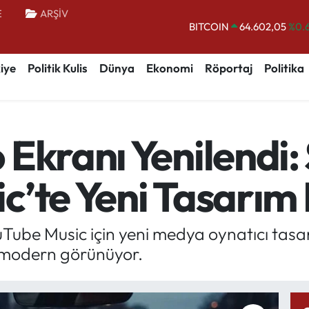
E
ARŞİV
BITCOIN
64.602,05
%0.
DOLAR
47,5986
%0.
EURO
55,0700
%0
iye
Politik Kulis
Dünya
Ekonomi
Röportaj
Politika
STERLİN
64,2438
%0.
GRAM ALTIN
6518.23
%0.
Ekranı Yenilendi: 
BİST100
13.703
%
c’te Yeni Tasarım 
Tube Music için yeni medya oynatıcı tasar
a modern görünüyor.