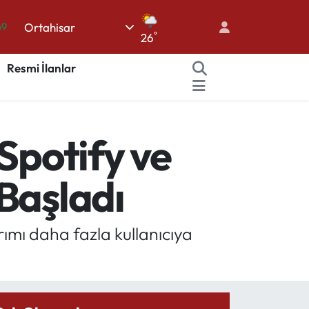
69
Ortahisar
°
26
06
.1
Resmi İlanlar
21
39
Spotify ve
0
Başladı
ımı daha fazla kullanıcıya