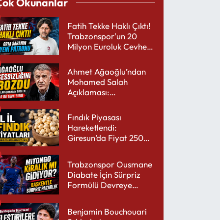
Çok Okunanlar
Fatih Tekke Haklı Çıktı!
Trabzonspor'un 20
Milyon Euroluk Cevheri
Parlıyor
Ahmet Ağaoğlu’ndan
Mohamed Salah
Açıklaması:
Trabzonspor’a Çok
Yakışır
Fındık Piyasası
Hareketlendi:
Giresun’da Fiyat 250
TL’yi Gördü
Trabzonspor Ousmane
Diabate İçin Sürpriz
Formülü Devreye
Sokuyor
Benjamin Bouchouari