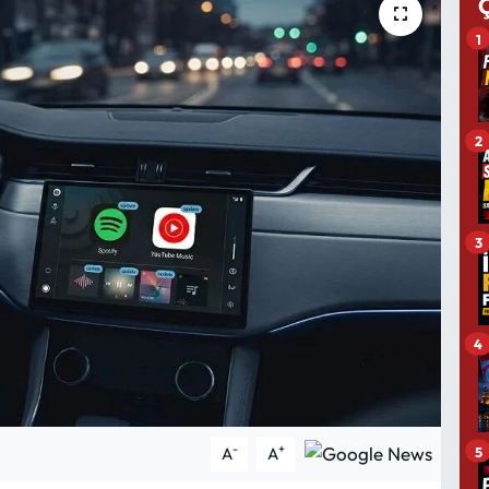
1
2
3
4
-
+
5
A
A