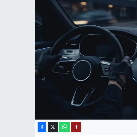
Mektup Galeri
Röportaj
Manşet
Köşe Yazıları
Karikatür Galeri
BIK
ASTROLOJİ
Spor Yazıları
Mektup Galeri