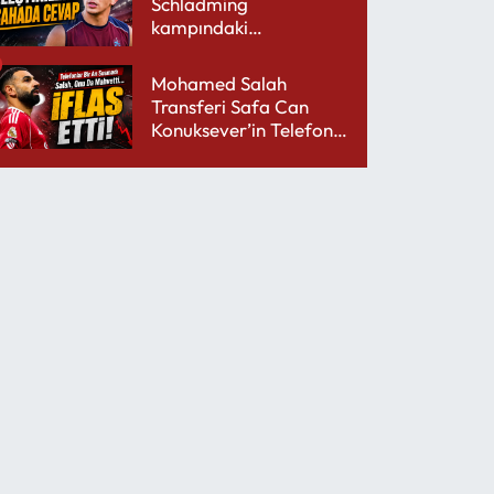
Schladming
kampındaki
performansıyla şaşırttı
Mohamed Salah
Transferi Safa Can
Konuksever’in Telefon
Şarjını Bitirdi