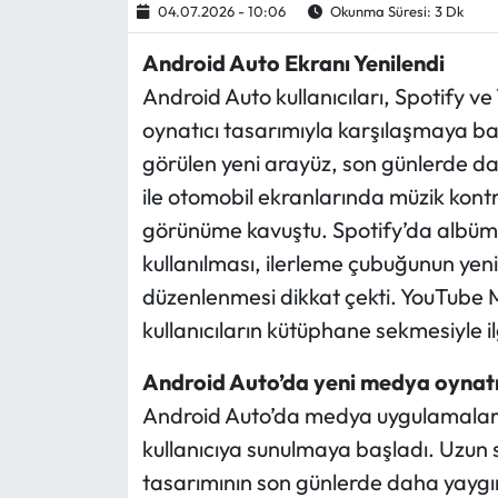
04.07.2026 - 10:06
Okunma Süresi: 3 Dk
Ekonomi
Android Auto Ekranı Yenilendi
Android Auto kullanıcıları, Spotify 
Sağlık
oynatıcı tasarımıyla karşılaşmaya b
görülen yeni arayüz, son günlerde dah
Turizm
ile otomobil ekranlarında müzik kon
Teknoloji
görünüme kavuştu. Spotify’da albüm 
kullanılması, ilerleme çubuğunun yen
düzenlenmesi dikkat çekti. YouTube Mu
kullanıcıların kütüphane sekmesiyle ilgi
Android Auto’da yeni medya oynat
Android Auto’da medya uygulamaları 
kullanıcıya sunulmaya başladı. Uzun 
tasarımının son günlerde daha yaygın h