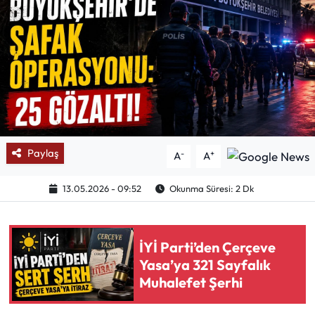
Mektup Galeri
Röportaj
Manşet
Köşe Yazıları
Paylaş
-
+
A
A
Karikatür Galeri
13.05.2026 - 09:52
Okunma Süresi: 2 Dk
BIK
ASTROLOJİ
İYİ Parti’den Çerçeve
Yasa’ya 321 Sayfalık
Spor Yazıları
Muhalefet Şerhi
Mektup Galeri