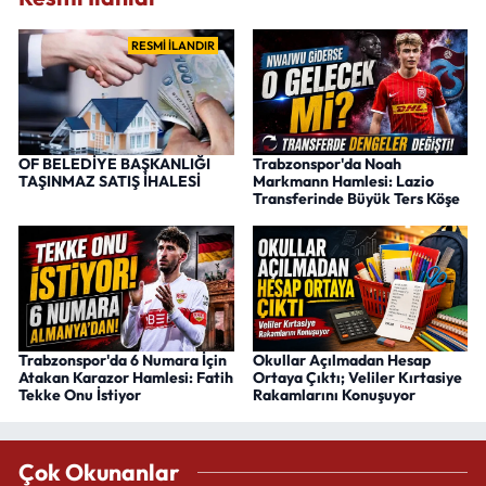
RESMİ İLANDIR
OF BELEDİYE BAŞKANLIĞI
Trabzonspor'da Noah
TAŞINMAZ SATIŞ İHALESİ
Markmann Hamlesi: Lazio
Transferinde Büyük Ters Köşe
Trabzonspor'da 6 Numara İçin
Okullar Açılmadan Hesap
Atakan Karazor Hamlesi: Fatih
Ortaya Çıktı; Veliler Kırtasiye
Tekke Onu İstiyor
Rakamlarını Konuşuyor
Çok Okunanlar