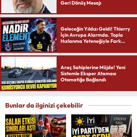
Geri Dönüş Mesajı
Geleceğin Yıldızı Geldi! Thierry
İçin Avrupa Alarmda. Topla
Hızlanma Yeteneğiyle Fark
Yaratıyor
Araç Sahiplerine Müjde! Yeni
Sistemle Eksper Ataması
Otomatiğe Bağlandı
Bunlar da ilginizi çekebilir