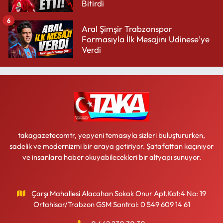
Bitirdi
6
Aral Şimşir Trabzonspor
Formasıyla İlk Mesajını Udinese’ye
Verdi
takagazetecomtr, yepyeni temasıyla sizleri buluştururken,
sadelik ve modernizmi bir araya getiriyor. Şatafattan kaçınıyor
ve insanlara haber okuyabilecekleri bir altyapı sunuyor.
Çarşı Mahallesi Alacahan Sokak Onur Apt.Kat:4 No: 19
Ortahisar/Trabzon GSM Santral: 0 549 609 14 61