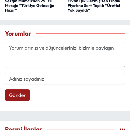
Sezgin Mumcu’dan 25. Yıl
Elvan Işık Gezmiş’ten Fındık
Mesajı: “Türkiye Geleceğe
Fiyatına Sert Tepki: “Üretici
Hazır”
Yok Sayıldı”
Yorumlar
Gönder
Resmi İlanlar