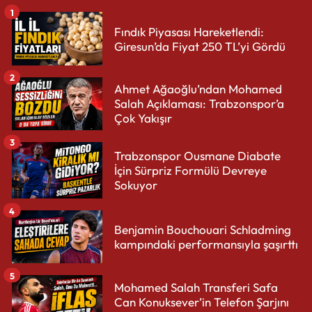
1
Fındık Piyasası Hareketlendi:
Giresun’da Fiyat 250 TL’yi Gördü
2
Ahmet Ağaoğlu’ndan Mohamed
Salah Açıklaması: Trabzonspor’a
Çok Yakışır
3
Trabzonspor Ousmane Diabate
İçin Sürpriz Formülü Devreye
Sokuyor
4
Benjamin Bouchouari Schladming
kampındaki performansıyla şaşırttı
5
Mohamed Salah Transferi Safa
Can Konuksever’in Telefon Şarjını