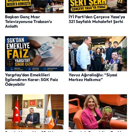
Başkan Genç Mısır
İYİ Parti’den Çerçeve Yasa’ya
Televizyonuna Trabzon’u
321 Sayfalık Muhalefet Şerhi
Anlattı
Yargıtay’dan Emeklileri
Yavuz Ağıralioğlu: “Siyasi
İlgilendiren Karar: SGK Faiz
Merkez Halkımız”
Ödeyebilir