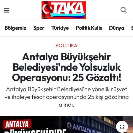
Bölgemiz
Trabzon Nöbetçi Eczaneler
Bölgemiz
Spor
Türkiye
Politik Kulis
Dünya
Spor
Trabzon Hava Durumu
POLITIKA
Türkiye
Trabzon Trafik Yoğunluk Haritası
Antalya Büyükşehir
Belediyesi'nde Yolsuzluk
Kültür/Sanat
Süper Lig Puan Durumu ve Fikstür
Operasyonu: 25 Gözaltı!
Politika
Tüm Manşetler
Antalya Büyükşehir Belediyesi'ne yönelik rüşvet
ve ihaleye fesat operasyonunda 25 kişi gözaltına
Politik Kulis
Son Dakika Haberleri
alındı.
Dünya
Haber Arşivi
Magazin