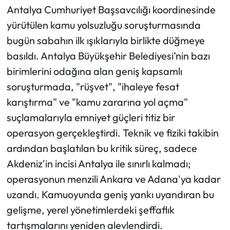
Antalya Cumhuriyet Başsavcılığı koordinesinde
Ekonomi
yürütülen kamu yolsuzluğu soruşturmasında
bugün sabahın ilk ışıklarıyla birlikte düğmeye
Sağlık
basıldı. Antalya Büyükşehir Belediyesi’nin bazı
birimlerini odağına alan geniş kapsamlı
Turizm
soruşturmada, "rüşvet", "ihaleye fesat
karıştırma" ve "kamu zararına yol açma"
Teknoloji
suçlamalarıyla emniyet güçleri titiz bir
operasyon gerçekleştirdi. Teknik ve fiziki takibin
ardından başlatılan bu kritik süreç, sadece
Akdeniz'in incisi Antalya ile sınırlı kalmadı;
operasyonun menzili Ankara ve Adana'ya kadar
uzandı. Kamuoyunda geniş yankı uyandıran bu
gelişme, yerel yönetimlerdeki şeffaflık
tartışmalarını yeniden alevlendirdi.