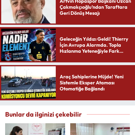
Artvin Hopaspor Başkanı Özcan
Çakmakçıoğlu’ndan Taraftara
Geri Dönüş Mesajı
Geleceğin Yıldızı Geldi! Thierry
İçin Avrupa Alarmda. Topla
Hızlanma Yeteneğiyle Fark
Yaratıyor
Araç Sahiplerine Müjde! Yeni
Sistemle Eksper Ataması
Otomatiğe Bağlandı
Bunlar da ilginizi çekebilir