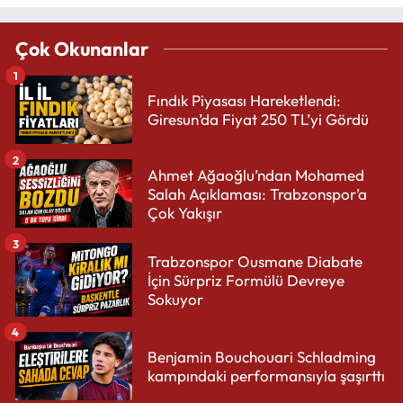
Çok Okunanlar
1
Fındık Piyasası Hareketlendi:
Giresun’da Fiyat 250 TL’yi Gördü
2
Ahmet Ağaoğlu’ndan Mohamed
Salah Açıklaması: Trabzonspor’a
Çok Yakışır
3
Trabzonspor Ousmane Diabate
İçin Sürpriz Formülü Devreye
Sokuyor
4
Benjamin Bouchouari Schladming
kampındaki performansıyla şaşırttı