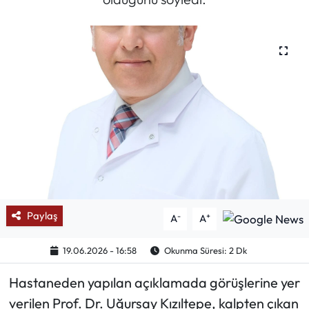
Mektup Galeri
Röportaj
Manşet
Köşe Yazıları
Karikatür Galeri
BIK
Paylaş
-
+
A
A
ASTROLOJİ
19.06.2026 - 16:58
Okunma Süresi: 2 Dk
Spor Yazıları
Hastaneden yapılan açıklamada görüşlerine yer
verilen Prof. Dr. Uğursay Kızıltepe, kalpten çıkan
Mektup Galeri