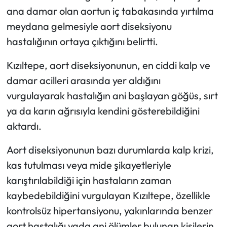
ana damar olan aortun iç tabakasında yırtılma
Ekonomi
meydana gelmesiyle aort diseksiyonu
hastalığının ortaya çıktığını belirtti.
Sağlık
Kızıltepe, aort diseksiyonunun, en ciddi kalp ve
Turizm
damar acilleri arasında yer aldığını
vurgulayarak hastalığın ani başlayan göğüs, sırt
Teknoloji
ya da karın ağrısıyla kendini gösterebildiğini
aktardı.
Aort diseksiyonunun bazı durumlarda kalp krizi,
kas tutulması veya mide şikayetleriyle
karıştırılabildiği için hastaların zaman
kaybedebildiğini vurgulayan Kızıltepe, özellikle
kontrolsüz hipertansiyonu, yakınlarında benzer
aort hastalığı yada ani ölümler bulunan kişilerin