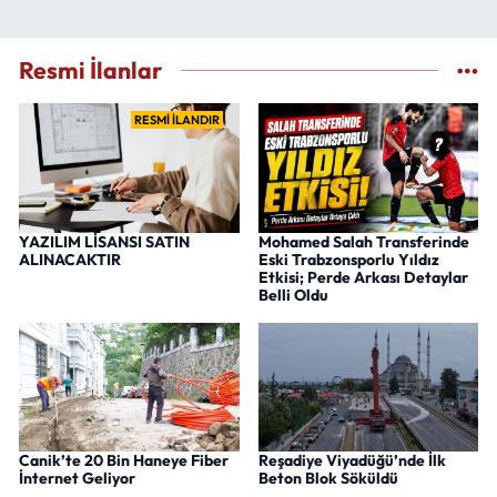
Resmi İlanlar
RESMİ İLANDIR
YAZILIM LİSANSI SATIN
Mohamed Salah Transferinde
ALINACAKTIR
Eski Trabzonsporlu Yıldız
Etkisi; Perde Arkası Detaylar
Belli Oldu
Canik’te 20 Bin Haneye Fiber
Reşadiye Viyadüğü’nde İlk
İnternet Geliyor
Beton Blok Söküldü