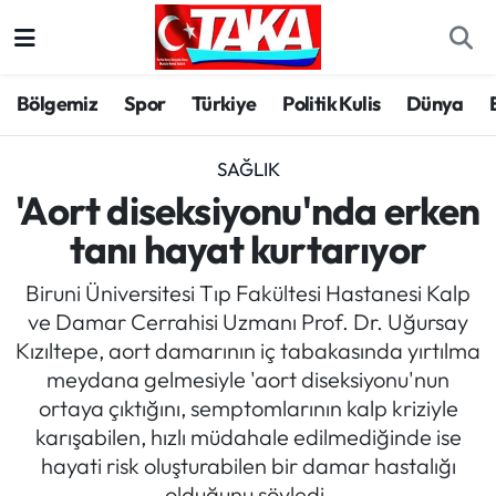
Bölgemiz
Trabzon Nöbetçi Eczaneler
Bölgemiz
Spor
Türkiye
Politik Kulis
Dünya
Spor
Trabzon Hava Durumu
SAĞLIK
Türkiye
Trabzon Trafik Yoğunluk Haritası
'Aort diseksiyonu'nda erken
tanı hayat kurtarıyor
Kültür/Sanat
Süper Lig Puan Durumu ve Fikstür
Biruni Üniversitesi Tıp Fakültesi Hastanesi Kalp
Politika
Tüm Manşetler
ve Damar Cerrahisi Uzmanı Prof. Dr. Uğursay
Kızıltepe, aort damarının iç tabakasında yırtılma
Politik Kulis
Son Dakika Haberleri
meydana gelmesiyle 'aort diseksiyonu'nun
ortaya çıktığını, semptomlarının kalp kriziyle
Dünya
Haber Arşivi
karışabilen, hızlı müdahale edilmediğinde ise
hayati risk oluşturabilen bir damar hastalığı
Magazin
olduğunu söyledi.