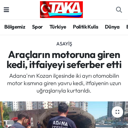
Bölgemiz
Trabzon Nöbetçi Eczaneler
Bölgemiz
Spor
Türkiye
Politik Kulis
Dünya
Spor
Trabzon Hava Durumu
ASAYIŞ
Türkiye
Trabzon Trafik Yoğunluk Haritası
Araçların motoruna giren
kedi, itfaiyeyi seferber etti
Kültür/Sanat
Süper Lig Puan Durumu ve Fikstür
Adana'nın Kozan ilçesinde iki ayrı otomobilin
Politika
Tüm Manşetler
motor kısmına giren yavru kedi, itfaiyenin uzun
uğraşlarıyla kurtarıldı.
Politik Kulis
Son Dakika Haberleri
Dünya
Haber Arşivi
Magazin