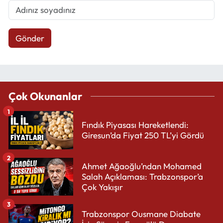
Gönder
Çok Okunanlar
1
Fındık Piyasası Hareketlendi:
Giresun’da Fiyat 250 TL’yi Gördü
2
Ahmet Ağaoğlu’ndan Mohamed
Salah Açıklaması: Trabzonspor’a
Çok Yakışır
3
Trabzonspor Ousmane Diabate