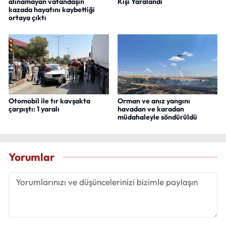
alınamayan vatandaşın
Kişi Yaralandı
kazada hayatını kaybettiği
ortaya çıktı
Otomobil ile tır kavşakta
Orman ve anız yangını
çarpıştı: 1 yaralı
havadan ve karadan
müdahaleyle söndürüldü
Yorumlar