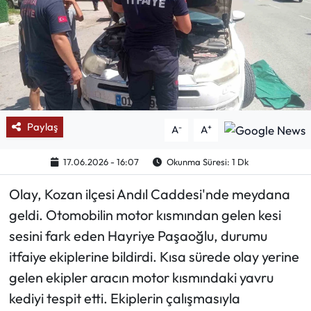
Mektup Galeri
Röportaj
Manşet
Paylaş
-
+
A
A
Köşe Yazıları
17.06.2026 - 16:07
Okunma Süresi: 1 Dk
Karikatür Galeri
Olay, Kozan ilçesi Andıl Caddesi'nde meydana
BIK
geldi. Otomobilin motor kısmından gelen kesi
sesini fark eden Hayriye Paşaoğlu, durumu
ASTROLOJİ
itfaiye ekiplerine bildirdi. Kısa sürede olay yerine
Spor Yazıları
gelen ekipler aracın motor kısmındaki yavru
kediyi tespit etti. Ekiplerin çalışmasıyla
Mektup Galeri