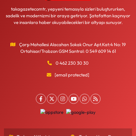
takagazetecomtr, yepyeni temasıyla sizleri buluştururken,
sadelik ve modernizmi bir araya getiriyor. Şatafattan kaçınıyor
ve insanlara haber okuyabilecekleri bir altyapı sunuyor.
Çarşı Mahallesi Alacahan Sokak Onur Apt.Kat:4 No: 19
Ortahisar/Trabzon GSM Santral: 0 549 609 14 61
0 462 230 30 30
[email protected]