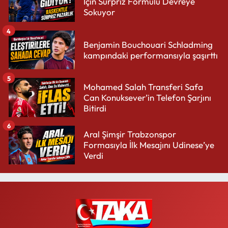
İçin Sürpriz Formülü Devreye
Sokuyor
4
Benjamin Bouchouari Schladming
kampındaki performansıyla şaşırttı
5
Mohamed Salah Transferi Safa
Can Konuksever’in Telefon Şarjını
Bitirdi
6
Aral Şimşir Trabzonspor
Formasıyla İlk Mesajını Udinese’ye
Verdi