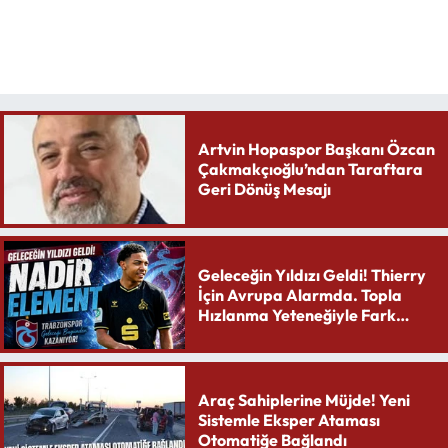
Artvin Hopaspor Başkanı Özcan
Çakmakçıoğlu’ndan Taraftara
Geri Dönüş Mesajı
Geleceğin Yıldızı Geldi! Thierry
İçin Avrupa Alarmda. Topla
Hızlanma Yeteneğiyle Fark
Yaratıyor
Araç Sahiplerine Müjde! Yeni
Sistemle Eksper Ataması
Otomatiğe Bağlandı