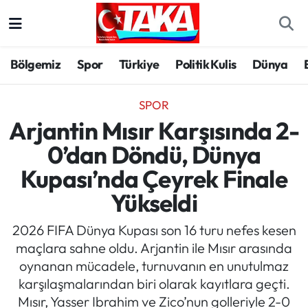
Bölgemiz
Trabzon Nöbetçi Eczaneler
Bölgemiz
Spor
Türkiye
Politik Kulis
Dünya
Spor
Trabzon Hava Durumu
SPOR
Türkiye
Trabzon Trafik Yoğunluk Haritası
Arjantin Mısır Karşısında 2-
0’dan Döndü, Dünya
Kültür/Sanat
Süper Lig Puan Durumu ve Fikstür
Kupası’nda Çeyrek Finale
Politika
Tüm Manşetler
Yükseldi
Politik Kulis
Son Dakika Haberleri
2026 FIFA Dünya Kupası son 16 turu nefes kesen
maçlara sahne oldu. Arjantin ile Mısır arasında
Dünya
Haber Arşivi
oynanan mücadele, turnuvanın en unutulmaz
karşılaşmalarından biri olarak kayıtlara geçti.
Magazin
Mısır, Yasser Ibrahim ve Zico’nun golleriyle 2-0