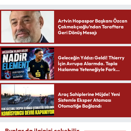
Artvin Hopaspor Başkanı Özcan
Çakmakçıoğlu’ndan Taraftara
Geri Dönüş Mesajı
Geleceğin Yıldızı Geldi! Thierry
İçin Avrupa Alarmda. Topla
Hızlanma Yeteneğiyle Fark
Yaratıyor
Araç Sahiplerine Müjde! Yeni
Sistemle Eksper Ataması
Otomatiğe Bağlandı
Bunlar da ilginizi çekebilir