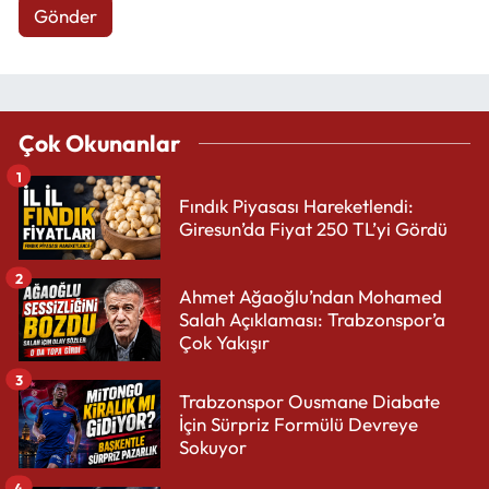
Gönder
Çok Okunanlar
1
Fındık Piyasası Hareketlendi:
Giresun’da Fiyat 250 TL’yi Gördü
2
Ahmet Ağaoğlu’ndan Mohamed
Salah Açıklaması: Trabzonspor’a
Çok Yakışır
3
Trabzonspor Ousmane Diabate
İçin Sürpriz Formülü Devreye
Sokuyor
4