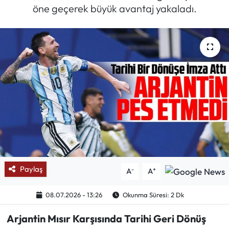
öne geçerek büyük avantaj yakaladı.
Mektup Galeri
Röportaj
Manşet
Köşe Yazıları
Karikatür Galeri
BIK
Paylaş
-
+
A
A
ASTROLOJİ
08.07.2026 - 13:26
Okunma Süresi: 2 Dk
Spor Yazıları
Arjantin Mısır Karşısında Tarihi Geri Dönüş
Mektup Galeri