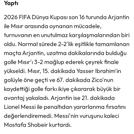
Yaptı
Ekonomi
2026 FIFA Dünya Kupası son 16 turunda Arjantin
ile Mısır arasında oynanan mücadele,
Sağlık
turnuvanın en unutulmaz karşılaşmalarından biri
oldu. Normal sürede 2-2'lik eşitlikle tamamlanan
Turizm
maçta Arjantin, uzatma dakikalarında bulduğu
Teknoloji
golle Mısır'ı 3-2 mağlup ederek çeyrek finale
yükseldi. Mısır, 15. dakikada Yasser Ibrahim'in
golüyle öne geçti ve 67. dakikada Zico'nun
kaydettiği golle farkı ikiye çıkararak büyük bir
avantaj yakaladı. Arjantin ise 21. dakikada
Lionel Messi ile penaltıdan yararlanma fırsatını
değerlendiremedi. Messi'nin vuruşunu kaleci
Mostafa Shobeir kurtardı.