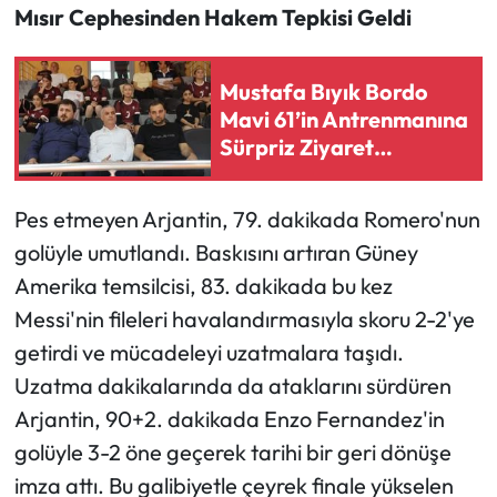
Mısır Cephesinden Hakem Tepkisi Geldi
Mustafa Bıyık Bordo
Mavi 61’in Antrenmanına
Sürpriz Ziyaret
Gerçekleştirdi
Pes etmeyen Arjantin, 79. dakikada Romero'nun
golüyle umutlandı. Baskısını artıran Güney
Amerika temsilcisi, 83. dakikada bu kez
Messi'nin fileleri havalandırmasıyla skoru 2-2'ye
getirdi ve mücadeleyi uzatmalara taşıdı.
Uzatma dakikalarında da ataklarını sürdüren
Arjantin, 90+2. dakikada Enzo Fernandez'in
golüyle 3-2 öne geçerek tarihi bir geri dönüşe
imza attı. Bu galibiyetle çeyrek finale yükselen