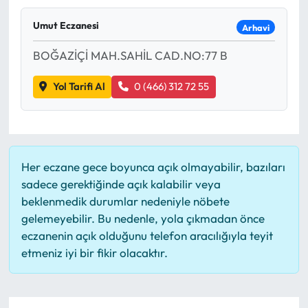
Mektup Galeri
Umut Eczanesi
Arhavi
BOĞAZİÇİ MAH.SAHİL CAD.NO:77 B
Röportaj
Yol Tarifi Al
0 (466) 312 72 55
Manşet
Köşe Yazıları
Karikatür Galeri
Her eczane gece boyunca açık olmayabilir, bazıları
sadece gerektiğinde açık kalabilir veya
BIK
beklenmedik durumlar nedeniyle nöbete
gelemeyebilir. Bu nedenle, yola çıkmadan önce
ASTROLOJİ
eczanenin açık olduğunu telefon aracılığıyla teyit
etmeniz iyi bir fikir olacaktır.
Spor Yazıları
Mektup Galeri