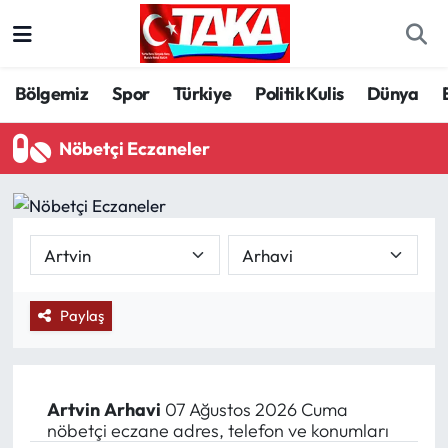
Bölgemiz
Trabzon Nöbetçi Eczaneler
Bölgemiz
Spor
Türkiye
Politik Kulis
Dünya
Spor
Trabzon Hava Durumu
Nöbetçi Eczaneler
Türkiye
Trabzon Trafik Yoğunluk Haritası
Kültür/Sanat
Süper Lig Puan Durumu ve Fikstür
Politika
Tüm Manşetler
Paylaş
Politik Kulis
Son Dakika Haberleri
Dünya
Haber Arşivi
Artvin
Arhavi
07 Ağustos 2026 Cuma
nöbetçi eczane adres, telefon ve konumları
Magazin