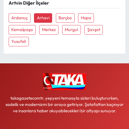
Artvin Diğer İlçeler
Ekonomi
Ardanuç
Arhavi
Borçka
Hopa
Sağlık
Kemalpaşa
Merkez
Murgul
Şavşat
Yusufeli
Turizm
Teknoloji
takagazetecomtr, yepyeni temasıyla sizleri buluştururken,
sadelik ve modernizmi bir araya getiriyor. Şatafattan kaçınıyor
ve insanlara haber okuyabilecekleri bir altyapı sunuyor.