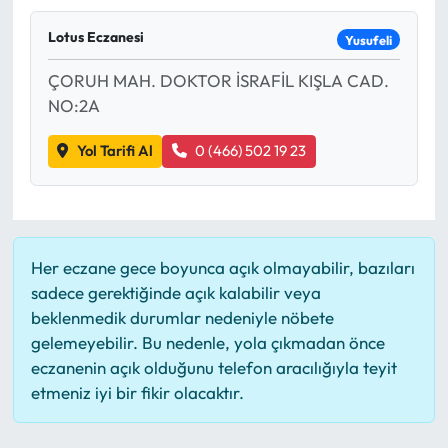
Mektup Galeri
Lotus Eczanesi
Yusufeli
ÇORUH MAH. DOKTOR İSRAFİL KIŞLA CAD.
Röportaj
NO:2A
Manşet
Yol Tarifi Al
0 (466) 502 19 23
Köşe Yazıları
Karikatür Galeri
Her eczane gece boyunca açık olmayabilir, bazıları
BIK
sadece gerektiğinde açık kalabilir veya
beklenmedik durumlar nedeniyle nöbete
ASTROLOJİ
gelemeyebilir. Bu nedenle, yola çıkmadan önce
eczanenin açık olduğunu telefon aracılığıyla teyit
etmeniz iyi bir fikir olacaktır.
Spor Yazıları
Mektup Galeri