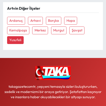
Artvin Diğer İlçeler
Ekonomi
Ardanuç
Arhavi
Borçka
Hopa
Sağlık
Kemalpaşa
Merkez
Murgul
Şavşat
Turizm
Yusufeli
Teknoloji
takagazetecomtr, yepyeni temasıyla sizleri buluştururken,
sadelik ve modernizmi bir araya getiriyor. Şatafattan kaçınıyor
ve insanlara haber okuyabilecekleri bir altyapı sunuyor.