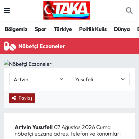
Bölgemiz
Trabzon Nöbetçi Eczaneler
Bölgemiz
Spor
Türkiye
Politik Kulis
Dünya
Spor
Trabzon Hava Durumu
Nöbetçi Eczaneler
Türkiye
Trabzon Trafik Yoğunluk Haritası
Kültür/Sanat
Süper Lig Puan Durumu ve Fikstür
Politika
Tüm Manşetler
Paylaş
Politik Kulis
Son Dakika Haberleri
Dünya
Haber Arşivi
Artvin
Yusufeli
07 Ağustos 2026 Cuma
nöbetçi eczane adres, telefon ve konumları
Magazin