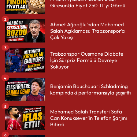
Giresun’da Fiyat 250 TL’yi Gördü
2
Ahmet Ağaoğlu’ndan Mohamed
Salah Açıklaması: Trabzonspor’a
Çok Yakışır
3
Trabzonspor Ousmane Diabate
İçin Sürpriz Formülü Devreye
Sokuyor
4
Benjamin Bouchouari Schladming
kampındaki performansıyla şaşırttı
5
Mohamed Salah Transferi Safa
Can Konuksever’in Telefon Şarjını
Bitirdi
6