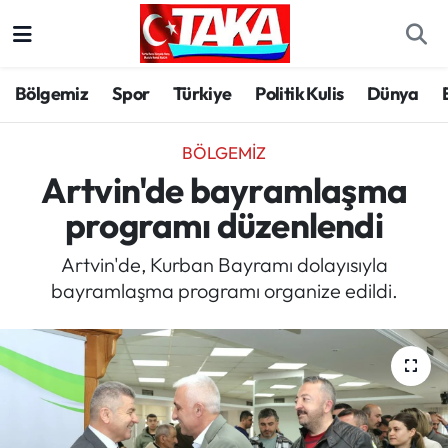
Bölgemiz
Trabzon Nöbetçi Eczaneler
Bölgemiz
Spor
Türkiye
Politik Kulis
Dünya
Spor
Trabzon Hava Durumu
BÖLGEMIZ
Türkiye
Trabzon Trafik Yoğunluk Haritası
Artvin'de bayramlaşma
programı düzenlendi
Kültür/Sanat
Süper Lig Puan Durumu ve Fikstür
Artvin'de, Kurban Bayramı dolayısıyla
Politika
Tüm Manşetler
bayramlaşma programı organize edildi.
Politik Kulis
Son Dakika Haberleri
Dünya
Haber Arşivi
Magazin