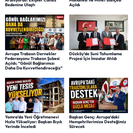
Bedenine Ulaştı
Açıldı
Avrupa Trabzon Dernekler
Düzköy’de Suni Tohumlama
Federasyonu Trabzon Şubesi
Projesi İçin İmzalar Atıldı
Açıldı; “Gönül Bağlarımızı
Daha Da Kuvvetlendireceğiz”
Yomra’da Yeni Öğretmenevi
Başkan Genç: Avrupa’daki
Hızla Yükseliyor: Başkan Bıyık
Hemşehrilerimize Desteğimiz
Yerinde İnceledi
Sürecek