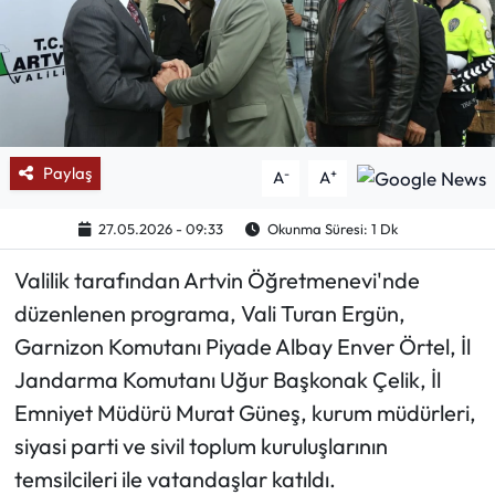
Mektup Galeri
Röportaj
Manşet
Paylaş
-
+
A
A
Köşe Yazıları
27.05.2026 - 09:33
Okunma Süresi: 1 Dk
Karikatür Galeri
Valilik tarafından Artvin Öğretmenevi'nde
düzenlenen programa, Vali Turan Ergün,
BIK
Garnizon Komutanı Piyade Albay Enver Örtel, İl
ASTROLOJİ
Jandarma Komutanı Uğur Başkonak Çelik, İl
Emniyet Müdürü Murat Güneş, kurum müdürleri,
Spor Yazıları
siyasi parti ve sivil toplum kuruluşlarının
temsilcileri ile vatandaşlar katıldı.
Mektup Galeri