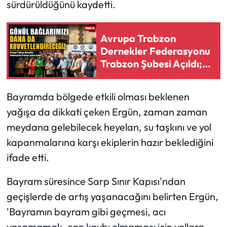
sürdürüldüğünü kaydetti.
Avrupa Trabzon
Dernekler Federasyonu
Trabzon Şubesi Açıldı;
“Gönül Bağlarımızı
Daha Da
Bayramda bölgede etkili olması beklenen
Kuvvetlendireceğiz”
yağışa da dikkati çeken Ergün, zaman zaman
meydana gelebilecek heyelan, su taşkını ve yol
kapanmalarına karşı ekiplerin hazır beklediğini
ifade etti.
Bayram süresince Sarp Sınır Kapısı'ndan
geçişlerde de artış yaşanacağını belirten Ergün,
'Bayramın bayram gibi geçmesi, acı
yaşamamak, can kaybı olmaması için yollara