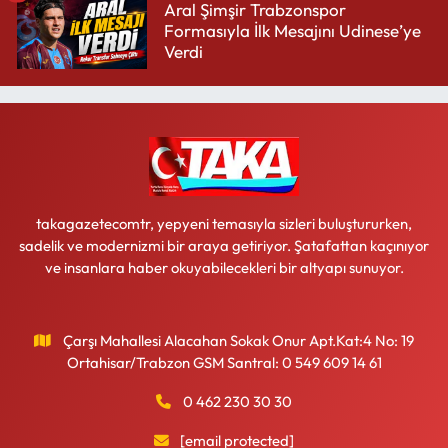
Aral Şimşir Trabzonspor
Formasıyla İlk Mesajını Udinese’ye
Verdi
takagazetecomtr, yepyeni temasıyla sizleri buluştururken,
sadelik ve modernizmi bir araya getiriyor. Şatafattan kaçınıyor
ve insanlara haber okuyabilecekleri bir altyapı sunuyor.
Çarşı Mahallesi Alacahan Sokak Onur Apt.Kat:4 No: 19
Ortahisar/Trabzon GSM Santral: 0 549 609 14 61
0 462 230 30 30
[email protected]