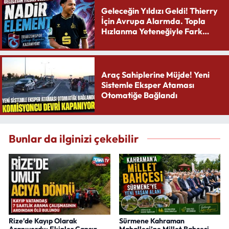
Geleceğin Yıldızı Geldi! Thierry
İçin Avrupa Alarmda. Topla
Hızlanma Yeteneğiyle Fark
Yaratıyor
Araç Sahiplerine Müjde! Yeni
Sistemle Eksper Ataması
Otomatiğe Bağlandı
Bunlar da ilginizi çekebilir
Rize’de Kayıp Olarak
Sürmene Kahraman
Aranıyordu: Ekipler Cansız
Mahallesi’ne Millet Bahçesi