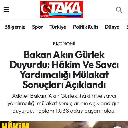
Bölgemiz
Trabzon Nöbetçi Eczaneler
Bölgemiz
Spor
Türkiye
Politik Kulis
Dünya
Spor
Trabzon Hava Durumu
EKONOMI
Türkiye
Trabzon Trafik Yoğunluk Haritası
Bakan Akın Gürlek
Duyurdu: Hâkim Ve Savcı
Kültür/Sanat
Süper Lig Puan Durumu ve Fikstür
Yardımcılığı Mülakat
Politika
Tüm Manşetler
Sonuçları Açıklandı
Politik Kulis
Son Dakika Haberleri
Adalet Bakanı Akın Gürlek, hâkim ve savcı
yardımcılığı mülakat sonuçlarının açıklandığını
Dünya
Haber Arşivi
duyurdu. Toplam 1.038 aday başarılı oldu.
Magazin