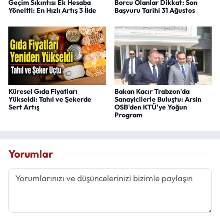
Geçim Sıkıntısı Ek Hesaba
Borcu Olanlar Dikkat: Son
Yöneltti: En Hızlı Artış 3 İlde
Başvuru Tarihi 31 Ağustos
Küresel Gıda Fiyatları
Bakan Kacır Trabzon'da
Yükseldi: Tahıl ve Şekerde
Sanayicilerle Buluştu: Arsin
Sert Artış
OSB'den KTÜ'ye Yoğun
Program
Yorumlar