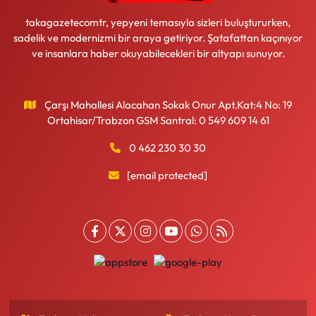
takagazetecomtr, yepyeni temasıyla sizleri buluştururken,
sadelik ve modernizmi bir araya getiriyor. Şatafattan kaçınıyor
ve insanlara haber okuyabilecekleri bir altyapı sunuyor.
Çarşı Mahallesi Alacahan Sokak Onur Apt.Kat:4 No: 19
Ortahisar/Trabzon GSM Santral: 0 549 609 14 61
0 462 230 30 30
[email protected]