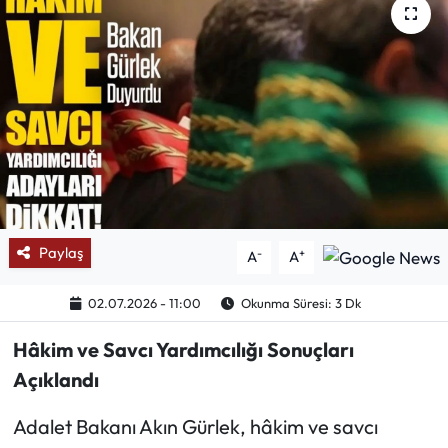
Mektup Galeri
Röportaj
Manşet
Köşe Yazıları
Karikatür Galeri
Paylaş
-
+
A
A
BIK
02.07.2026 - 11:00
Okunma Süresi: 3 Dk
ASTROLOJİ
Hâkim ve Savcı Yardımcılığı Sonuçları
Açıklandı
Spor Yazıları
Adalet Bakanı Akın Gürlek, hâkim ve savcı
Mektup Galeri