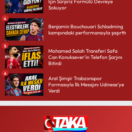
İçin Sürpriz Formülü Devreye
Sokuyor
4
Benjamin Bouchouari Schladming
kampındaki performansıyla şaşırttı
5
Mohamed Salah Transferi Safa
Can Konuksever’in Telefon Şarjını
Bitirdi
6
Aral Şimşir Trabzonspor
Formasıyla İlk Mesajını Udinese’ye
Verdi