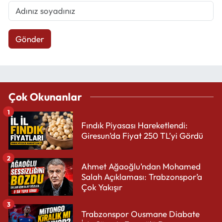
Gönder
Çok Okunanlar
1
Fındık Piyasası Hareketlendi:
Giresun’da Fiyat 250 TL’yi Gördü
2
Ahmet Ağaoğlu’ndan Mohamed
Salah Açıklaması: Trabzonspor’a
Çok Yakışır
3
Trabzonspor Ousmane Diabate